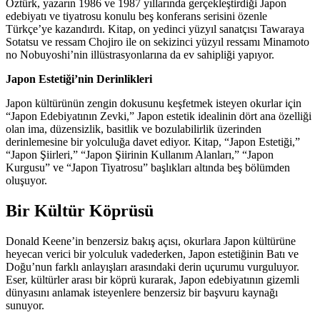
Öztürk, yazarın 1986 ve 1987 yıllarında gerçekleştirdiği Japon
edebiyatı ve tiyatrosu konulu beş konferans serisini özenle
Türkçe’ye kazandırdı. Kitap, on yedinci yüzyıl sanatçısı Tawaraya
Sotatsu ve ressam Chojiro ile on sekizinci yüzyıl ressamı Minamoto
no Nobuyoshi’nin illüstrasyonlarına da ev sahipliği yapıyor.
Japon Estetiği’nin Derinlikleri
Japon kültürünün zengin dokusunu keşfetmek isteyen okurlar için
“Japon Edebiyatının Zevki,” Japon estetik idealinin dört ana özelliği
olan ima, düzensizlik, basitlik ve bozulabilirlik üzerinden
derinlemesine bir yolculuğa davet ediyor. Kitap, “Japon Estetiği,”
“Japon Şiirleri,” “Japon Şiirinin Kullanım Alanları,” “Japon
Kurgusu” ve “Japon Tiyatrosu” başlıkları altında beş bölümden
oluşuyor.
Bir Kültür Köprüsü
Donald Keene’in benzersiz bakış açısı, okurlara Japon kültürüne
heyecan verici bir yolculuk vadederken, Japon estetiğinin Batı ve
Doğu’nun farklı anlayışları arasındaki derin uçurumu vurguluyor.
Eser, kültürler arası bir köprü kurarak, Japon edebiyatının gizemli
dünyasını anlamak isteyenlere benzersiz bir başvuru kaynağı
sunuyor.