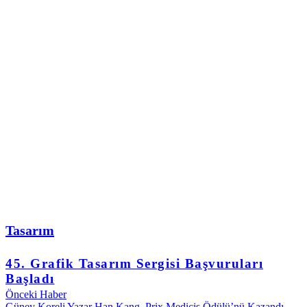
Tasarım
45. Grafik Tasarım Sergisi Başvuruları
Başladı
Önceki Haber
Güney Koreli Yazar Han Kang, Prix Medicis Ödülü’nü Kazandı