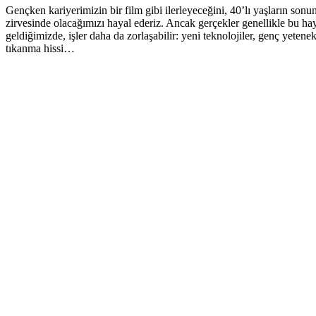
Gençken kariyerimizin bir film gibi ilerleyeceğini, 40’lı yaşların sonun
zirvesinde olacağımızı hayal ederiz. Ancak gerçekler genellikle bu hay
geldiğimizde, işler daha da zorlaşabilir: yeni teknolojiler, genç yetene
tıkanma hissi…