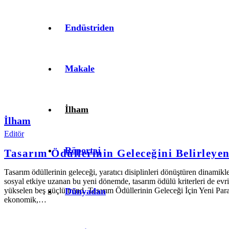
Endüstriden
Makale
İlham
İlham
Editör
Röportaj
Tasarım Ödüllerinin Geleceğini Belirleye
Tasarım ödüllerinin geleceği, yaratıcı disiplinleri dönüştüren dinamik
sosyal etkiye uzanan bu yeni dönemde, tasarım ödülü kriterleri de evri
Dünyadan
yükselen beş güçlü trend. Tasarım Ödüllerinin Geleceği İçin Yeni Para
ekonomik,…