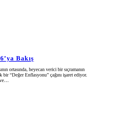
6’ya Bakış
sının ortasında, heyecan verici bir sıçramanın
ık bir “Değer Enflasyonu” çağını işaret ediyor.
u ve…