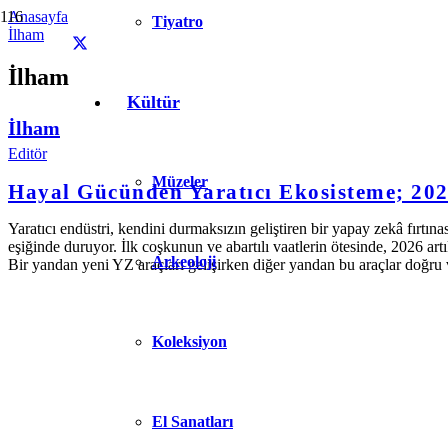
Anasayfa
Tiyatro
İlham
İlham
Kültür
İlham
Editör
Müzeler
Hayal Gücünden Yaratıcı Ekosisteme; 202
Yaratıcı endüstri, kendini durmaksızın geliştiren bir yapay zekâ fırtına
eşiğinde duruyor. İlk coşkunun ve abartılı vaatlerin ötesinde, 2026 art
Arkeoloji
Bir yandan yeni YZ araçları gelişirken diğer yandan bu araçlar doğr
Koleksiyon
El Sanatları