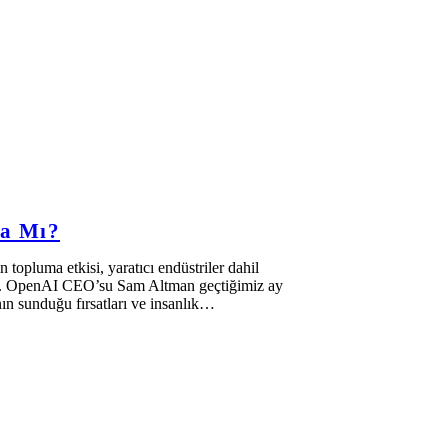
ya Mı?
topluma etkisi, yaratıcı endüstriler dahil
su. OpenAI CEO’su Sam Altman geçtiğimiz ay
ın sunduğu fırsatları ve insanlık…