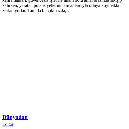
kahramanları, güvencesiz işler ile ilham dolu anlar arasında sıkışıp
kalırken, yaratıcı potansiyellerini tam anlamıyla ortaya koymakta
zorlanıyorlar. Tam da bu çıkmazda,…
Dünyadan
Editör