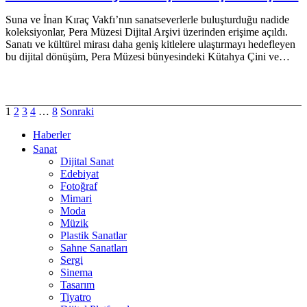
Suna ve İnan Kıraç Vakfı’nın sanatseverlerle buluşturduğu nadide
koleksiyonlar, Pera Müzesi Dijital Arşivi üzerinden erişime açıldı.
Sanatı ve kültürel mirası daha geniş kitlelere ulaştırmayı hedefleyen
bu dijital dönüşüm, Pera Müzesi bünyesindeki Kütahya Çini ve…
1
2
3
4
…
8
Sonraki
Haberler
Sanat
Dijital Sanat
Edebiyat
Fotoğraf
Mimari
Moda
Müzik
Plastik Sanatlar
Sahne Sanatları
Sergi
Sinema
Tasarım
Tiyatro