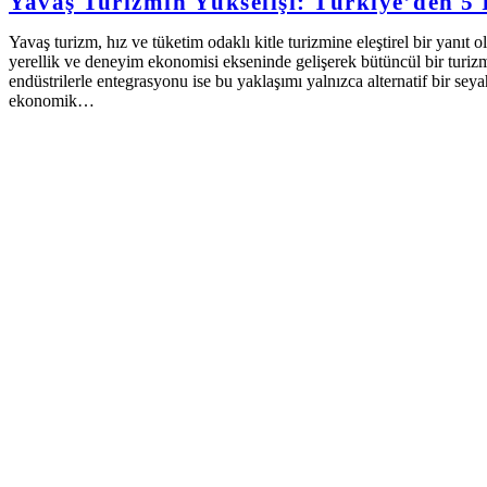
Yavaş Turizmin Yükselişi: Türkiye’den 5
Yavaş turizm, hız ve tüketim odaklı kitle turizmine eleştirel bir yanıt o
yerellik ve deneyim ekonomisi ekseninde gelişerek bütüncül bir turiz
endüstrilerle entegrasyonu ise bu yaklaşımı yalnızca alternatif bir seya
ekonomik…