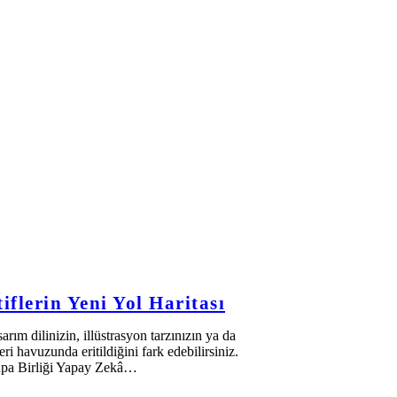
flerin Yeni Yol Haritası
rım dilinizin, illüstrasyon tarzınızın ya da
i havuzunda eritildiğini fark edebilirsiniz.
rupa Birliği Yapay Zekâ…