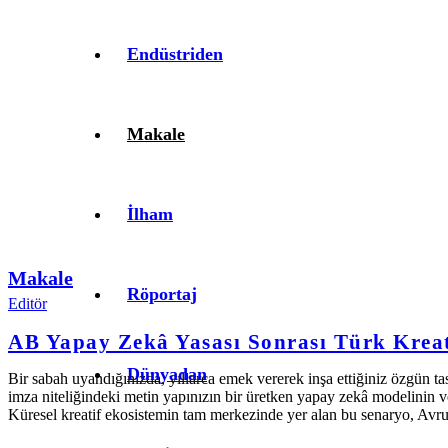
Endüstriden
Makale
İlham
Makale
Röportaj
Editör
AB Yapay Zekâ Yasası Sonrası Türk Kreati
Dünyadan
Bir sabah uyandığınızda, yıllarca emek vererek inşa ettiğiniz özgün tasa
imza niteliğindeki metin yapınızın bir üretken yapay zekâ modelinin ver
Küresel kreatif ekosistemin tam merkezinde yer alan bu senaryo, Av