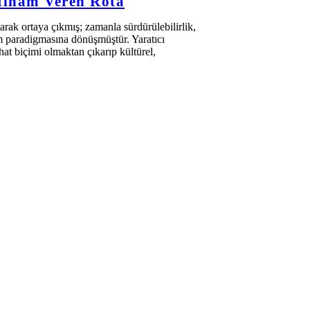
 İlham Veren Rota
larak ortaya çıkmış; zamanla sürdürülebilirlik,
m paradigmasına dönüşmüştür. Yaratıcı
hat biçimi olmaktan çıkarıp kültürel,