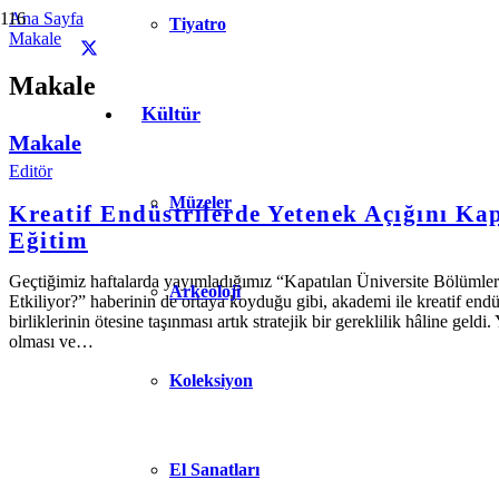
Ana Sayfa
Tiyatro
Makale
Makale
Kültür
Makale
Editör
Müzeler
Kreatif Endüstrilerde Yetenek Açığını Kap
Eğitim
Geçtiğimiz haftalarda yayımladığımız “Kapatılan Üniversite Bölümleri
Arkeoloji
Etkiliyor?” haberinin de ortaya koyduğu gibi, akademi ile kreatif endüst
birliklerinin ötesine taşınması artık stratejik bir gereklilik hâline geld
olması ve…
Koleksiyon
El Sanatları