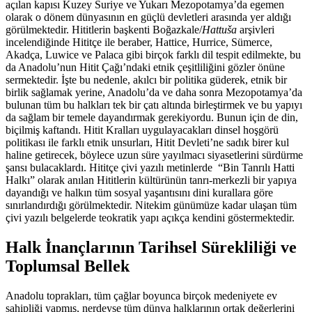
açılan kapısı Kuzey Suriye ve Yukarı Mezopotamya’da egemen
olarak o dönem dünyasının en güçlü devletleri arasında yer aldığı
görülmektedir. Hititlerin başkenti Boğazkale/
Hattuša
arşivleri
incelendiğinde Hititçe ile beraber, Hattice, Hurrice, Sümerce,
Akadça, Luwice ve Palaca gibi birçok farklı dil tespit edilmekte, bu
da Anadolu’nun Hitit Çağı’ndaki etnik çeşitliliğini gözler önüne
sermektedir. İşte bu nedenle, akılcı bir politika güderek, etnik bir
birlik sağlamak yerine, Anadolu’da ve daha sonra Mezopotamya’da
bulunan tüm bu halkları tek bir çatı altında birleştirmek ve bu yapıyı
da sağlam bir temele dayandırmak gerekiyordu. Bunun için de din,
biçilmiş kaftandı. Hitit Kralları uygulayacakları dinsel hoşgörü
politikası ile farklı etnik unsurları, Hitit Devleti’ne sadık birer kul
haline getirecek, böylece uzun süre yayılmacı siyasetlerini sürdürme
şansı bulacaklardı. Hititçe çivi yazılı metinlerde “Bin Tanrılı Hatti
Halkı” olarak anılan Hititlerin kültürünün tanrı-merkezli bir yapıya
dayandığı ve halkın tüm sosyal yaşantısını dini kurallara göre
sınırlandırdığı görülmektedir. Nitekim günümüze kadar ulaşan tüm
çivi yazılı belgelerde teokratik yapı açıkça kendini göstermektedir.
Halk İnançlarının Tarihsel Sürekliliği ve
Toplumsal Bellek
Anadolu toprakları, tüm çağlar boyunca birçok medeniyete ev
sahipliği yapmış, nerdeyse tüm dünya halklarının ortak değerlerini