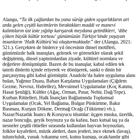
Alangu, “
Ta ilk çağlardan bu yana sürüp giden uygarlıkların art
arda gelen çeşitli kavimlerin bıraktıkları maddi ve manevi
kalıntıların üst üste yığılıp karışarak meydana getirdikleri‚ ‘dibe
çöken büyük kültür tortusu‛ günümüzün Türkiye’sinde yaşayan
insanların ‘Halk Kültürü’nü oluşturmaktadır.
” der (Alangu, 2021:
521.). Gerçekten de binlerce yıl öncesinin dinsel motifleri,
günümüzde halk inanışları, gelenek ve görenekler olarak şekil
değiştirmiş, dinsel yaptırımlardan ziyade, kültürel normlara ve
değerlere dönüşmüştür. Bazen de bu inanışlar, kabul edilen tek
tanrılı dinlerin içinde eriyerek ve dönüşerek, sanki o dinin bir
parçasıymış gibi kabul görmüştür. Anadolu’da halen uygulama alanı
bulan, Yağmur Duası, Baharı Karşılama Uygulamaları (Çiğdem
Gezme, Nevruz, Hıdrellez), Mevsimsel Uygulamalar (Koç Katımı,
Hasat Şenliği), Kültler (Ağaç, Orman, Pınar, Nehir, Dağ/Tepe),
Kurban Ritüelleri, Halk İnançları Bağlamında Toplumsal
Uygulamalar (Ocak, Yel Bağlama, Bulgur Püskürtme, Bakır
Basması, Kurşun Dökme, Dermağ Ocağı (Tükürme) vb.),
Nazar/Nazarlık İnancı & Koruyucu tılsımlar: üçgen muska, üzerlik,
nazar boncuğu, geyik boynuzu ya da kafası, bazı kutsal taş ya da
nesneler çeşitli ritüeller sırasında kullanılan hayvan boynuzları,
folklor kıyafetleri, müzik aletleri, dans jestleri, ince ekmek (lavaş),
tulum/tuluk, yunak /yıkanma yeri, kutnu kumaşı, ocak/tandır gibi