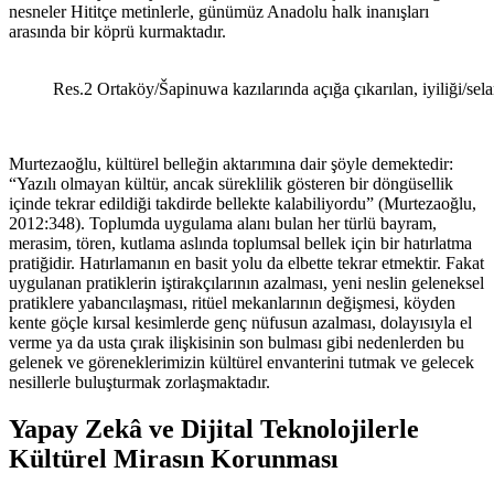
nesneler Hititçe metinlerle, günümüz Anadolu halk inanışları
arasında bir köprü kurmaktadır.
Res.2 Ortaköy/Šapinuwa kazılarında açığa çıkarılan, iyiliği/se
Murtezaoğlu, kültürel belleğin aktarımına dair şöyle demektedir:
“Yazılı olmayan kültür, ancak süreklilik gösteren bir döngüsellik
içinde tekrar edildiği takdirde bellekte kalabiliyordu” (Murtezaoğlu,
2012:348). Toplumda uygulama alanı bulan her türlü bayram,
merasim, tören, kutlama aslında toplumsal bellek için bir hatırlatma
pratiğidir. Hatırlamanın en basit yolu da elbette tekrar etmektir. Fakat
uygulanan pratiklerin iştirakçılarının azalması, yeni neslin geleneksel
pratiklere yabancılaşması, ritüel mekanlarının değişmesi, köyden
kente göçle kırsal kesimlerde genç nüfusun azalması, dolayısıyla el
verme ya da usta çırak ilişkisinin son bulması gibi nedenlerden bu
gelenek ve göreneklerimizin kültürel envanterini tutmak ve gelecek
nesillerle buluşturmak zorlaşmaktadır.
Yapay Zekâ ve Dijital Teknolojilerle
Kültürel Mirasın Korunması