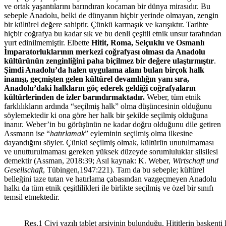
ve ortak yaşantılarını barındıran kocaman bir dünya mirasıdır. Bu
sebeple Anadolu, belki de dünyanın hiçbir yerinde olmayan, zengin
bir kültürel değere sahiptir. Çünkü karmaşık ve karışıktır. Tarihte
hiçbir coğrafya bu kadar sık ve bu denli çeşitli etnik unsur tarafından
yurt edinilmemiştir. Elbette
Hitit, Roma, Selçuklu ve Osmanlı
İmparatorluklarının merkezi coğrafyası olması da Anadolu
kültürünün zenginliğini paha biçilmez bir değere ulaştırmıştır
.
Şimdi Anadolu’da halen uygulama alanı bulan birçok halk
inanışı, geçmişten gelen kültürel devamlılığın yanı sıra,
Anadolu’daki halkların göç ederek geldiği coğrafyaların
kültürlerinden de izler barındırmaktadır.
Weber, tüm etnik
farklılıkların ardında “seçilmiş halk” olma düşüncesinin olduğunu
söylemektedir ki ona göre her halk bir şekilde seçilmiş olduğuna
inanır. Weber’in bu görüşünün ne kadar doğru olduğunu dile getiren
Assmann ise “
hatırlamak
” eyleminin seçilmiş olma ilkesine
dayandığını söyler. Çünkü seçilmiş olmak, kültürün unutulmaması
ve unutturulmaması gereken yüksek düzeyde sorumluluklar silsilesi
demektir (Assman, 2018:39; Asıl kaynak: K. Weber,
Wirtschaft und
Gesellschaft
, Tübingen,1947:221). Tam da bu sebeple; kültürel
belleğini taze tutan ve hatırlama çabasından vazgeçmeyen Anadolu
halkı da tüm etnik çeşitlilikleri ile birlikte seçilmiş ve özel bir sınıfı
temsil etmektedir.
Res.1 Çivi yazılı tablet arşivinin bulunduğu, Hititlerin başken