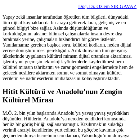
Doç. Dr. Özlem SİR GAVAZ
Yapay zekâ insanlar tarafından öğretilen tüm bilgileri, dünyadaki
tüm dijital kaynakları da bir araya getirerek tarar, gelişmiş ve en
güncel bilgiyi bize sağlar. Aslında düşünüldüğünün ve
korkulduğunun aksine; bilimsel çalışmalarda insanı devre dışı
bırakmak yerine, çalışmaları hızlandırıcı bir görev üstlenir.
Yanıtlamamız gereken başlıca soru, kültürel kodların, neden dijital
veriye dönüştürülmesi gerektiğidir. Artık dünyanın tüm gelişmiş
ülkelerinde uygulanan kültürel mirasın dijital ortamlara aktarılması
işlemi yani geçmişin teknolojik yöntemlerle kaydedilmesi hem
kültürel mirasın tahribatını ve zarar görmesini engellemekte hem de
gelecek nesillere aktarırken somut ve somut olmayan kültürel
verilerin ve nadir eserlerin muhafazasını kolaylaştırmaktadır.
Hitit Kültürü ve Anadolu’nun Zengin
Kültürel Mirası
M.Ö. 2. bin yılın başlarında Anadolu’ya yavaş yavaş yayıldıkları
düşünülen Hititlerin, Anadolu’ya nereden geldikleri konusunda
henüz bir görüş birliği sağlanamamıştır. Kızılırmak’ın suladığı
verimli araziyi kendilerine yurt edinen bu göçebe kavimin çok
geçmeden dünya ticaretinin can damarı, Yakındoğu’nun dünyaya