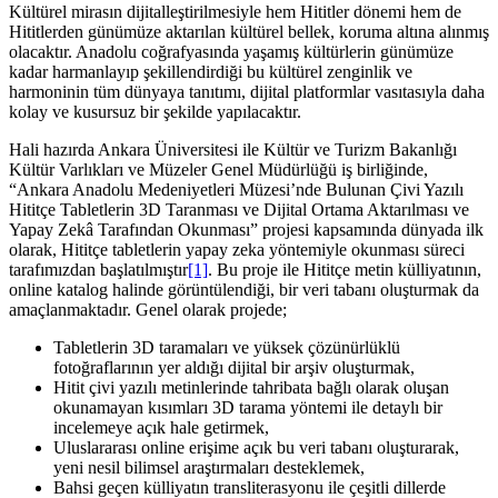
Kültürel mirasın dijitalleştirilmesiyle hem Hititler dönemi hem de
Hititlerden günümüze aktarılan kültürel bellek, koruma altına alınmış
olacaktır. Anadolu coğrafyasında yaşamış kültürlerin günümüze
kadar harmanlayıp şekillendirdiği bu kültürel zenginlik ve
harmoninin tüm dünyaya tanıtımı, dijital platformlar vasıtasıyla daha
kolay ve kusursuz bir şekilde yapılacaktır.
Hali hazırda Ankara Üniversitesi ile Kültür ve Turizm Bakanlığı
Kültür Varlıkları ve Müzeler Genel Müdürlüğü iş birliğinde,
“Ankara Anadolu Medeniyetleri Müzesi’nde Bulunan Çivi Yazılı
Hititçe Tabletlerin 3D Taranması ve Dijital Ortama Aktarılması ve
Yapay Zekâ Tarafından Okunması” projesi kapsamında dünyada ilk
olarak, Hititçe tabletlerin yapay zeka yöntemiyle okunması süreci
tarafımızdan başlatılmıştır
[1]
. Bu proje ile Hititçe metin külliyatının,
online katalog halinde görüntülendiği, bir veri tabanı oluşturmak da
amaçlanmaktadır. Genel olarak projede;
Tabletlerin 3D taramaları ve yüksek çözünürlüklü
fotoğraflarının yer aldığı dijital bir arşiv oluşturmak,
Hitit çivi yazılı metinlerinde tahribata bağlı olarak oluşan
okunamayan kısımları 3D tarama yöntemi ile detaylı bir
incelemeye açık hale getirmek,
Uluslararası online erişime açık bu veri tabanı oluşturarak,
yeni nesil bilimsel araştırmaları desteklemek,
Bahsi geçen külliyatın transliterasyonu ile çeşitli dillerde