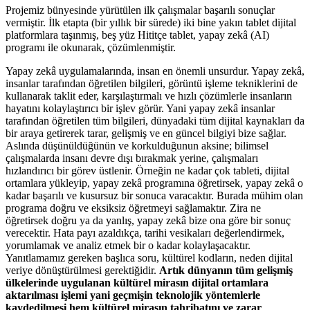
Projemiz bünyesinde yürütülen ilk çalışmalar başarılı sonuçlar
vermiştir. İlk etapta (bir yıllık bir sürede) iki bine yakın tablet dijital
platformlara taşınmış, beş yüz Hititçe tablet, yapay zekâ (AI)
programı ile okunarak, çözümlenmiştir.
Yapay zekâ uygulamalarında, insan en önemli unsurdur. Yapay zekâ,
insanlar tarafından öğretilen bilgileri, görüntü işleme tekniklerini de
kullanarak taklit eder, karşılaştırmalı ve hızlı çözümlerle insanların
hayatını kolaylaştırıcı bir işlev görür. Yani yapay zekâ insanlar
tarafından öğretilen tüm bilgileri, dünyadaki tüm dijital kaynakları da
bir araya getirerek tarar, gelişmiş ve en güncel bilgiyi bize sağlar.
Aslında düşünüldüğünün ve korkulduğunun aksine; bilimsel
çalışmalarda insanı devre dışı bırakmak yerine, çalışmaları
hızlandırıcı bir görev üstlenir. Örneğin ne kadar çok tableti, dijital
ortamlara yükleyip, yapay zekâ programına öğretirsek, yapay zekâ o
kadar başarılı ve kusursuz bir sonuca varacaktır. Burada mühim olan
programa doğru ve eksiksiz öğretmeyi sağlamaktır. Zira ne
öğretirsek doğru ya da yanlış, yapay zekâ bize ona göre bir sonuç
verecektir. Hata payı azaldıkça, tarihi vesikaları değerlendirmek,
yorumlamak ve analiz etmek bir o kadar kolaylaşacaktır.
Yanıtlamamız gereken başlıca soru, kültürel kodların, neden dijital
veriye dönüştürülmesi gerektiğidir.
Artık dünyanın tüm gelişmiş
ülkelerinde uygulanan kültürel mirasın dijital ortamlara
aktarılması işlemi yani geçmişin teknolojik yöntemlerle
kaydedilmesi hem kültürel mirasın tahribatını ve zarar