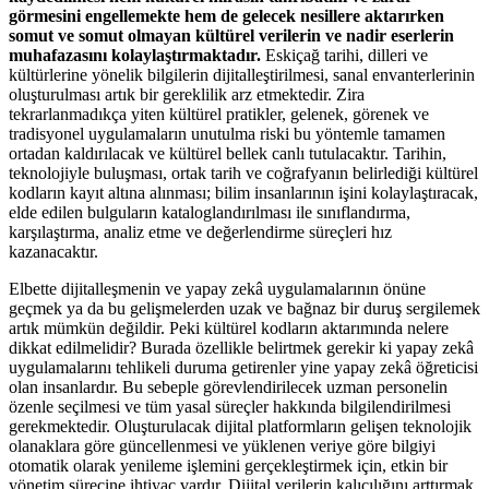
görmesini engellemekte hem de gelecek nesillere aktarırken
somut ve somut olmayan kültürel verilerin ve nadir eserlerin
muhafazasını kolaylaştırmaktadır.
Eskiçağ tarihi, dilleri ve
kültürlerine yönelik bilgilerin dijitalleştirilmesi, sanal envanterlerinin
oluşturulması artık bir gereklilik arz etmektedir. Zira
tekrarlanmadıkça yiten kültürel pratikler, gelenek, görenek ve
tradisyonel uygulamaların unutulma riski bu yöntemle tamamen
ortadan kaldırılacak ve kültürel bellek canlı tutulacaktır. Tarihin,
teknolojiyle buluşması, ortak tarih ve coğrafyanın belirlediği kültürel
kodların kayıt altına alınması; bilim insanlarının işini kolaylaştıracak,
elde edilen bulguların kataloglandırılması ile sınıflandırma,
karşılaştırma, analiz etme ve değerlendirme süreçleri hız
kazanacaktır.
Elbette dijitalleşmenin ve yapay zekâ uygulamalarının önüne
geçmek ya da bu gelişmelerden uzak ve bağnaz bir duruş sergilemek
artık mümkün değildir. Peki kültürel kodların aktarımında nelere
dikkat edilmelidir? Burada özellikle belirtmek gerekir ki yapay zekâ
uygulamalarını tehlikeli duruma getirenler yine yapay zekâ öğreticisi
olan insanlardır. Bu sebeple görevlendirilecek uzman personelin
özenle seçilmesi ve tüm yasal süreçler hakkında bilgilendirilmesi
gerekmektedir. Oluşturulacak dijital platformların gelişen teknolojik
olanaklara göre güncellenmesi ve yüklenen veriye göre bilgiyi
otomatik olarak yenileme işlemini gerçekleştirmek için, etkin bir
yönetim sürecine ihtiyaç vardır. Dijital verilerin kalıcılığını arttırmak