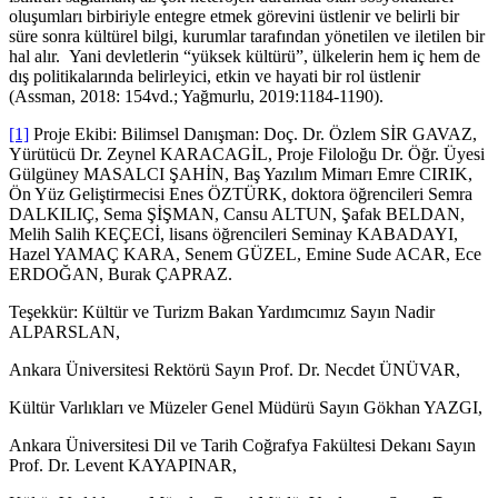
oluşumları birbiriyle entegre etmek görevini üstlenir ve belirli bir
süre sonra kültürel bilgi, kurumlar tarafından yönetilen ve iletilen bir
hal alır. Yani devletlerin “yüksek kültürü”, ülkelerin hem iç hem de
dış politikalarında belirleyici, etkin ve hayati bir rol üstlenir
(Assman, 2018: 154vd.; Yağmurlu, 2019:1184-1190).
[1]
Proje Ekibi: Bilimsel Danışman: Doç. Dr. Özlem SİR GAVAZ,
Yürütücü Dr. Zeynel KARACAGİL, Proje Filoloğu Dr. Öğr. Üyesi
Gülgüney MASALCI ŞAHİN, Baş Yazılım Mimarı Emre CIRIK,
Ön Yüz Geliştirmecisi Enes ÖZTÜRK, doktora öğrencileri Semra
DALKILIÇ, Sema ŞİŞMAN, Cansu ALTUN, Şafak BELDAN,
Melih Salih KEÇECİ, lisans öğrencileri Seminay KABADAYI,
Hazel YAMAÇ KARA, Senem GÜZEL, Emine Sude ACAR, Ece
ERDOĞAN, Burak ÇAPRAZ.
Teşekkür: Kültür ve Turizm Bakan Yardımcımız Sayın Nadir
ALPARSLAN,
Ankara Üniversitesi Rektörü Sayın Prof. Dr. Necdet ÜNÜVAR,
Kültür Varlıkları ve Müzeler Genel Müdürü Sayın Gökhan YAZGI,
Ankara Üniversitesi Dil ve Tarih Coğrafya Fakültesi Dekanı Sayın
Prof. Dr. Levent KAYAPINAR,