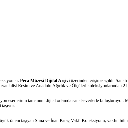
eksiyonlar,
Pera Müzesi Dijital Arşivi
üzerinden erişime açıldı. Sanatı 
antalist Resim ve Anadolu Ağırlık ve Ölçüleri koleksiyonlarından 2 bi
yon eserlerinin tamamını dijital ortamda sanatseverlerle buluşturuyor. M
 taşıyor.
n büyük önem taşıyan Suna ve İnan Kıraç Vakfı Koleksiyonu, vakfın bilims