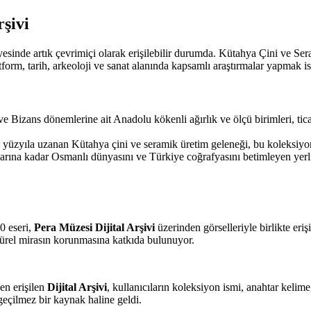
rşivi
esinde artık çevrimiçi olarak erişilebilir durumda. Kütahya Çini ve Ser
latform, tarih, arkeoloji ve sanat alanında kapsamlı araştırmalar yapmak i
e Bizans dönemlerine ait Anadolu kökenli ağırlık ve ölçü birimleri, tica
. yüzyıla uzanan Kütahya çini ve seramik üretim geleneği, bu koleksiyon
larına kadar Osmanlı dünyasını ve Türkiye coğrafyasını betimleyen yerli 
0 eseri,
Pera Müzesi Dijital Arşivi
üzerinden görselleriyle birlikte eriş
ltürel mirasın korunmasına katkıda bulunuyor.
en erişilen
Dijital Arşivi
, kullanıcıların koleksiyon ismi, anahtar kelime
zgeçilmez bir kaynak haline geldi.