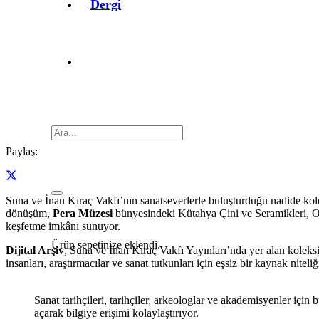
Dergi
Paylaş:
Suna ve İnan Kıraç Vakfı’nın sanatseverlerle buluşturduğu nadide kol
dönüşüm,
Pera Müzesi
bünyesindeki Kütahya Çini ve Seramikleri, Ory
keşfetme imkânı sunuyor.
Ürün
sepetinize eklendi.
Dijital Arşiv
, Suna ve İnan Kıraç Vakfı Yayınları’nda yer alan koleksi
insanları, araştırmacılar ve sanat tutkunları için eşsiz bir kaynak niteliği
Sanat tarihçileri, tarihçiler, arkeologlar ve akademisyenler içi
açarak bilgiye erişimi kolaylaştırıyor.