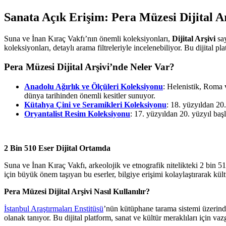
Sanata Açık Erişim:
Pera Müzesi Dijital A
Suna ve İnan Kıraç Vakfı’nın önemli koleksiyonları,
Dijital Arşivi
say
koleksiyonları, detaylı arama filtreleriyle incelenebiliyor. Bu dijital p
Pera Müzesi Dijital Arşivi
’nde Neler Var?
Anadolu Ağırlık ve Ölçüleri Koleksiyonu
: Helenistik, Roma v
dünya tarihinden önemli kesitler sunuyor.
Kütahya Çini ve Seramikleri Koleksiyonu
: 18. yüzyıldan 20
Oryantalist Resim Koleksiyonu
: 17. yüzyıldan 20. yüzyıl baş
2 Bin 510 Eser Dijital Ortamda
Suna ve İnan Kıraç Vakfı, arkeolojik ve etnografik nitelikteki 2 bin 51
için büyük önem taşıyan bu eserler, bilgiye erişimi kolaylaştırarak kü
Pera Müzesi Dijital Arşivi Nasıl Kullanılır?
İstanbul Araştırmaları Enstitüsü
’nün kütüphane tarama sistemi üzerind
olanak tanıyor. Bu dijital platform, sanat ve kültür meraklıları için va