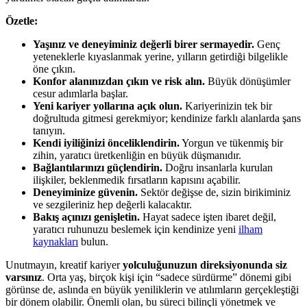
Özetle:
Yaşınız ve deneyiminiz değerli birer sermayedir.
Genç
yeteneklerle kıyaslanmak yerine, yılların getirdiği bilgelikle
öne çıkın.
Konfor alanınızdan çıkın ve risk alın.
Büyük dönüşümler
cesur adımlarla başlar.
Yeni kariyer yollarına açık olun.
Kariyerinizin tek bir
doğrultuda gitmesi gerekmiyor; kendinize farklı alanlarda şans
tanıyın.
Kendi iyiliğinizi önceliklendirin.
Yorgun ve tükenmiş bir
zihin, yaratıcı üretkenliğin en büyük düşmanıdır.
Bağlantılarınızı güçlendirin.
Doğru insanlarla kurulan
ilişkiler, beklenmedik fırsatların kapısını açabilir.
Deneyiminize güvenin.
Sektör değişse de, sizin birikiminiz
ve sezgileriniz hep değerli kalacaktır.
Bakış açınızı genişletin.
Hayat sadece işten ibaret değil,
yaratıcı ruhunuzu beslemek için kendinize yeni
ilham
kaynakları
bulun.
Unutmayın, kreatif kariyer
yolculuğunuzun direksiyonunda siz
varsınız
. Orta yaş, birçok kişi için “sadece sürdürme” dönemi gibi
görünse de, aslında en büyük yeniliklerin ve atılımların gerçekleştiği
bir dönem olabilir. Önemli olan, bu süreci bilinçli yönetmek ve