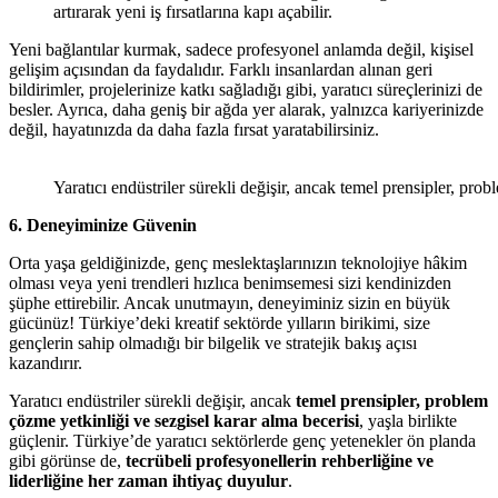
artırarak yeni iş fırsatlarına kapı açabilir.
Yeni bağlantılar kurmak, sadece profesyonel anlamda değil, kişisel
gelişim açısından da faydalıdır. Farklı insanlardan alınan geri
bildirimler, projelerinize katkı sağladığı gibi, yaratıcı süreçlerinizi de
besler. Ayrıca, daha geniş bir ağda yer alarak, yalnızca kariyerinizde
değil, hayatınızda da daha fazla fırsat yaratabilirsiniz.
Yaratıcı endüstriler sürekli değişir, ancak temel prensipler, prob
6. Deneyiminize Güvenin
Orta yaşa geldiğinizde, genç meslektaşlarınızın teknolojiye hâkim
olması veya yeni trendleri hızlıca benimsemesi sizi kendinizden
şüphe ettirebilir. Ancak unutmayın, deneyiminiz sizin en büyük
gücünüz! Türkiye’deki kreatif sektörde yılların birikimi, size
gençlerin sahip olmadığı bir bilgelik ve stratejik bakış açısı
kazandırır.
Yaratıcı endüstriler sürekli değişir, ancak
temel prensipler, problem
çözme yetkinliği ve sezgisel karar alma becerisi
, yaşla birlikte
güçlenir. Türkiye’de yaratıcı sektörlerde genç yetenekler ön planda
gibi görünse de,
tecrübeli profesyonellerin rehberliğine ve
liderliğine her zaman ihtiyaç duyulur
.