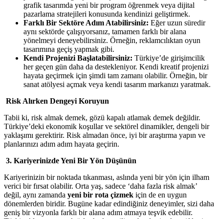
grafik tasarımda yeni bir program öğrenmek veya dijital
pazarlama stratejileri konusunda kendinizi geliştirmek.
Farklı Bir Sektöre Adım Atabilirsiniz:
Eğer uzun süredir
aynı sektörde çalışıyorsanız, tamamen farklı bir alana
yönelmeyi deneyebilirsiniz. Örneğin, reklamcılıktan oyun
tasarımına geçiş yapmak gibi.
Kendi Projenizi Başlatabilirsiniz:
Türkiye’de girişimcilik
her geçen gün daha da destekleniyor. Kendi kreatif projenizi
hayata geçirmek için şimdi tam zamanı olabilir. Örneğin, bir
sanat atölyesi açmak veya kendi tasarım markanızı yaratmak.
Risk Alırken Dengeyi Koruyun
Tabii ki, risk almak demek, gözü kapalı atlamak demek değildir.
Türkiye’deki ekonomik koşullar ve sektörel dinamikler, dengeli bir
yaklaşımı gerektirir. Risk almadan önce, iyi bir araştırma yapın ve
planlarınızı adım adım hayata geçirin.
3. Kariyerinizde Yeni Bir Yön Düşünün
Kariyerinizin bir noktada tıkanması, aslında yeni bir yön için ilham
verici bir fırsat olabilir. Orta yaş, sadece ‘daha fazla risk almak’
değil, aynı zamanda
yeni bir rota çizmek
için de en uygun
dönemlerden biridir. Bugüne kadar edindiğiniz deneyimler, sizi daha
geniş bir vizyonla farklı bir alana adım atmaya teşvik edebilir.