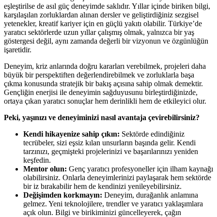
eşleştirilse de asıl güç deneyimde saklıdır. Yıllar içinde biriken bilgi,
karşılaşılan zorluklardan alınan dersler ve geliştirdiğiniz sezgisel
yetenekler, kreatif kariyer için en güçlü yakıtı olabilir. Türkiye’de
yaratıcı sektörlerde uzun yıllar çalışmış olmak, yalnızca bir yaş
göstergesi değil, aynı zamanda değerli bir vizyonun ve özgünlüğün
işaretidir.
Deneyim, kriz anlarında doğru kararları verebilmek, projeleri daha
büyük bir perspektiften değerlendirebilmek ve zorluklarla başa
çıkma konusunda stratejik bir bakış açısına sahip olmak demektir.
Gençliğin enerjisi ile deneyimin sağduyusunu birleştirdiğinizde,
ortaya çıkan yaratıcı sonuçlar hem derinlikli hem de etkileyici olur.
Peki, yaşınızı ve deneyiminizi nasıl avantaja çevirebilirsiniz?
Kendi hikayenize sahip çıkın:
Sektörde edindiğiniz
tecrübeler, sizi eşsiz kılan unsurların başında gelir. Kendi
tarzınızı, geçmişteki projelerinizi ve başarılarınızı yeniden
keşfedin.
Mentor olun:
Genç yaratıcı profesyoneller için ilham kaynağı
olabilirsiniz. Onlarla deneyimlerinizi paylaşarak hem sektörde
bir iz bırakabilir hem de kendinizi yenileyebilirsiniz.
Değişimden korkmayın:
Deneyim, durağanlık anlamına
gelmez. Yeni teknolojilere, trendler ve yaratıcı yaklaşımlara
açık olun. Bilgi ve birikiminizi güncelleyerek, çağın