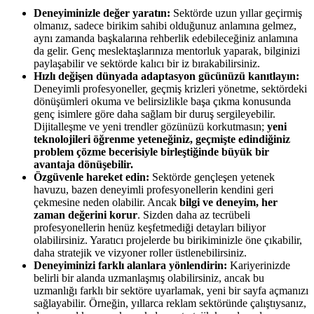
Deneyiminizle değer yaratın:
Sektörde uzun yıllar geçirmiş
olmanız, sadece birikim sahibi olduğunuz anlamına gelmez,
aynı zamanda başkalarına rehberlik edebileceğiniz anlamına
da gelir. Genç meslektaşlarınıza mentorluk yaparak, bilginizi
paylaşabilir ve sektörde kalıcı bir iz bırakabilirsiniz.
Hızlı değişen dünyada adaptasyon gücünüzü kanıtlayın:
Deneyimli profesyoneller, geçmiş krizleri yönetme, sektördeki
dönüşümleri okuma ve belirsizlikle başa çıkma konusunda
genç isimlere göre daha sağlam bir duruş sergileyebilir.
Dijitalleşme ve yeni trendler gözünüzü korkutmasın;
yeni
teknolojileri öğrenme yeteneğiniz, geçmişte edindiğiniz
problem çözme becerisiyle birleştiğinde büyük bir
avantaja dönüşebilir.
Özgüvenle hareket edin:
Sektörde gençleşen yetenek
havuzu, bazen deneyimli profesyonellerin kendini geri
çekmesine neden olabilir. Ancak
bilgi ve deneyim, her
zaman değerini korur
. Sizden daha az tecrübeli
profesyonellerin henüz keşfetmediği detayları biliyor
olabilirsiniz. Yaratıcı projelerde bu birikiminizle öne çıkabilir,
daha stratejik ve vizyoner roller üstlenebilirsiniz.
Deneyiminizi farklı alanlara yönlendirin:
Kariyerinizde
belirli bir alanda uzmanlaşmış olabilirsiniz, ancak bu
uzmanlığı farklı bir sektöre uyarlamak, yeni bir sayfa açmanızı
sağlayabilir. Örneğin, yıllarca reklam sektöründe çalıştıysanız,