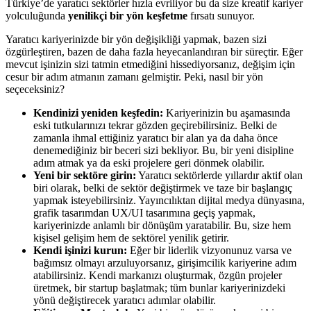
Türkiye’de yaratıcı sektörler hızla evriliyor bu da size kreatif kariyer
yolculuğunda
yenilikçi bir yön keşfetme
fırsatı sunuyor.
Yaratıcı kariyerinizde bir yön değişikliği yapmak, bazen sizi
özgürleştiren, bazen de daha fazla heyecanlandıran bir süreçtir. Eğer
mevcut işinizin sizi tatmin etmediğini hissediyorsanız, değişim için
cesur bir adım atmanın zamanı gelmiştir. Peki, nasıl bir yön
seçeceksiniz?
Kendinizi yeniden keşfedin:
Kariyerinizin bu aşamasında
eski tutkularınızı tekrar gözden geçirebilirsiniz. Belki de
zamanla ihmal ettiğiniz yaratıcı bir alan ya da daha önce
denemediğiniz bir beceri sizi bekliyor. Bu, bir yeni disipline
adım atmak ya da eski projelere geri dönmek olabilir.
Yeni bir sektöre girin:
Yaratıcı sektörlerde yıllardır aktif olan
biri olarak, belki de sektör değiştirmek ve taze bir başlangıç
yapmak isteyebilirsiniz. Yayıncılıktan dijital medya dünyasına,
grafik tasarımdan UX/UI tasarımına geçiş yapmak,
kariyerinizde anlamlı bir dönüşüm yaratabilir. Bu, size hem
kişisel gelişim hem de sektörel yenilik getirir.
Kendi işinizi kurun:
Eğer bir liderlik vizyonunuz varsa ve
bağımsız olmayı arzuluyorsanız, girişimcilik kariyerine adım
atabilirsiniz. Kendi markanızı oluşturmak, özgün projeler
üretmek, bir startup başlatmak; tüm bunlar kariyerinizdeki
yönü değiştirecek yaratıcı adımlar olabilir.