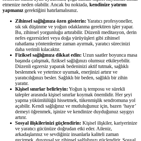
etmenize neden olabilir. Ancak bu noktada,
kendinize yatırım
yapmanız
gerektiğini hatırlamalısınız.
Zihinsel sağlığınıza özen gösterin:
Yaratıcı profesyoneller,
sık sık düşünme ve yoğun odaklanma gerektiren işler yapar.
Bu, zihinsel yorgunluğu artırabilir. Düzenli meditasyon, derin
nefes egzersizleri veya doğa yürüyüşleri gibi zihinsel
rahatlama yöntemlerine zaman ayırmak, yaratıcı sürecinizi
daha verimli kılacaktır.
Fiziksel sağlığınıza dikkat edin:
Uzun saatler boyunca masa
başında çalışmak, fiziksel sağlığınızı olumsuz etkileyebilir.
Düzenli egzersiz yaparak bedeninizi aktif tutmak, sağlıklı
beslenmek ve yeterince uyumak, enerjinizi artırır ve
yaratıcılığınızı besler. Sağlıklı bir beden, sağlıklı bir zihin
yaratır.
Kişisel sınırlar belirleyin:
Yoğun iş temposu ve sürekli
talepler arasında kişisel sınırlar koymak önemlidir. Her şeyi
yapma yükümlülüğü hissetmek, tükenmişlik sendromuna yol
açabilir. Kendi sağlığınız ve mutluluğunuz için, bazen ‘hayır’
demeyi öğrenmek, işinize ve kendinize duyduğunuz saygıyı
artırır.
Sosyal ilişkilerinizi güçlendirin:
Kişisel ilişkiler, kariyerinize
ve yaratıcı gücünüze doğrudan etki eder. Aileniz,
arkadaşlarınız ve sevdiğiniz insanlarla kaliteli zaman
geçirmek, duygusal ve zihinsel sağlığınızı güçlendirir. Sosyal