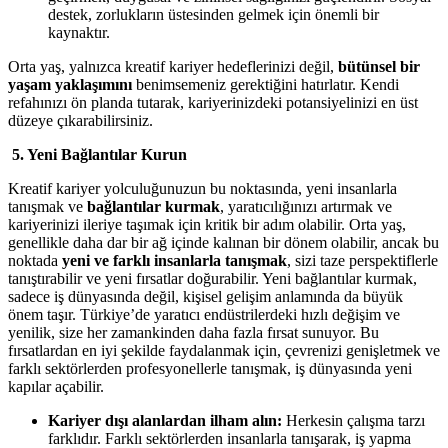
destek, zorlukların üstesinden gelmek için önemli bir
kaynaktır.
Orta yaş, yalnızca kreatif kariyer hedeflerinizi değil,
bütünsel bir
yaşam yaklaşımını
benimsemeniz gerektiğini hatırlatır. Kendi
refahınızı ön planda tutarak, kariyerinizdeki potansiyelinizi en üst
düzeye çıkarabilirsiniz.
5. Yeni Bağlantılar Kurun
Kreatif kariyer yolculuğunuzun bu noktasında, yeni insanlarla
tanışmak ve
bağlantılar kurmak
, yaratıcılığınızı artırmak ve
kariyerinizi ileriye taşımak için kritik bir adım olabilir. Orta yaş,
genellikle daha dar bir ağ içinde kalınan bir dönem olabilir, ancak bu
noktada
yeni ve farklı insanlarla tanışmak
, sizi taze perspektiflerle
tanıştırabilir ve yeni fırsatlar doğurabilir. Yeni bağlantılar kurmak,
sadece iş dünyasında değil, kişisel gelişim anlamında da büyük
önem taşır. Türkiye’de yaratıcı endüstrilerdeki hızlı değişim ve
yenilik, size her zamankinden daha fazla fırsat sunuyor. Bu
fırsatlardan en iyi şekilde faydalanmak için, çevrenizi genişletmek ve
farklı sektörlerden profesyonellerle tanışmak, iş dünyasında yeni
kapılar açabilir.
Kariyer dışı alanlardan ilham alın:
Herkesin çalışma tarzı
farklıdır. Farklı sektörlerden insanlarla tanışarak, iş yapma