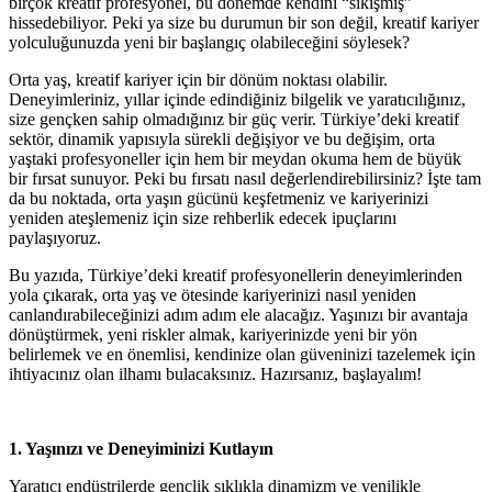
birçok kreatif profesyonel, bu dönemde kendini “sıkışmış”
hissedebiliyor. Peki ya size bu durumun bir son değil, kreatif kariyer
yolculuğunuzda yeni bir başlangıç olabileceğini söylesek?
Orta yaş, kreatif kariyer için bir dönüm noktası olabilir.
Deneyimleriniz, yıllar içinde edindiğiniz bilgelik ve yaratıcılığınız,
size gençken sahip olmadığınız bir güç verir. Türkiye’deki kreatif
sektör, dinamik yapısıyla sürekli değişiyor ve bu değişim, orta
yaştaki profesyoneller için hem bir meydan okuma hem de büyük
bir fırsat sunuyor. Peki bu fırsatı nasıl değerlendirebilirsiniz? İşte tam
da bu noktada, orta yaşın gücünü keşfetmeniz ve kariyerinizi
yeniden ateşlemeniz için size rehberlik edecek ipuçlarını
paylaşıyoruz.
Bu yazıda, Türkiye’deki kreatif profesyonellerin deneyimlerinden
yola çıkarak, orta yaş ve ötesinde kariyerinizi nasıl yeniden
canlandırabileceğinizi adım adım ele alacağız. Yaşınızı bir avantaja
dönüştürmek, yeni riskler almak, kariyerinizde yeni bir yön
belirlemek ve en önemlisi, kendinize olan güveninizi tazelemek için
ihtiyacınız olan ilhamı bulacaksınız. Hazırsanız, başlayalım!
1. Yaşınızı ve Deneyiminizi Kutlayın
Yaratıcı endüstrilerde gençlik sıklıkla dinamizm ve yenilikle