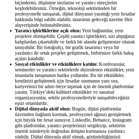
biçimlerini, düşünme tarzlarını ve yaratıcı süreçlerini
keşfedebilirsiniz. Örneğin, teknoloji sektöründen bir
profesyonelle tanışarak, dijital dünyanın yarattığı yeni fırsatlar
hakkında bilgi sahibi olabilir, tasarımın geleceği üzerine fikir
alışverişinde bulunabilirsiniz.
Yaratıcı işbirliklerine açık olun:
Yeni bağlantılar, yeni
projelere dönüşebilir. Çeşitli yaratıcı işbirlikleri, sizi alıştığınız
kalıplardan çıkartabilir ve farklı bir alanda gelişmenize olanak
tanıyabilir. Bir fotoğrafçı, bir grafik tasarımcı veya bir
yazılımcı ile ortak projeler geliştirmek, birbirinize farklı bakış
açıları katabilir.
Sosyal etkinlikler ve etkinliklere katılın:
Konferanslar,
seminerler ve yaratıcı sektörlerde düzenlenen etkinlikler, yeni
insanlarla tanışmanın harika yollarıdır. Bu tür etkinlikler,
kendinizi geliştirmek için fırsatlar sunmanın yanı sıra,
kariyerinizi bir adım öteye taşımak için de önemli platformlar
yaratır. Türkiye’deki kültürel etkinlikler ve sanatsal
organizasyonlar, sektör profesyonelleriyle tanışabileceğiniz
eşsiz ortamlardır.
Dijital dünyada aktif olun:
Bugün, dijital platformlar
üzerinden bağlantı kurmak, profesyonel ağınızı genişletmek
için büyük bir fırsat sunuyor. LinkedIn, Behance, Instagram
gibi platformlar, yaratıcı projelerinizi sergileyip, sektörün
önemli isimleriyle doğrudan iletişim kurmanıza yardımcı
olabilir. Dijital dünyada aktif olmak, görünürlüğünüzü