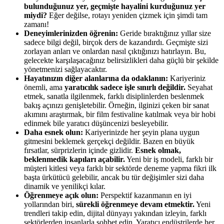
bulunduğunuz yer, geçmişte hayalini kurduğunuz yer
miydi?
Eğer değilse, rotayı yeniden çizmek için şimdi tam
zamanı!
Deneyimlerinizden öğrenin:
Geride bıraktığınız yıllar size
sadece bilgi değil, birçok ders de kazandırdı. Geçmişte sizi
zorlayan anları ve onlardan nasıl çıktığınızı hatırlayın. Bu,
gelecekte karşılaşacağınız belirsizlikleri daha güçlü bir şekilde
yönetmenizi sağlayacaktır.
Hayatınızın diğer alanlarına da odaklanın:
Kariyeriniz
önemli, ama
yaratıcılık sadece işle sınırlı değildir.
Seyahat
etmek, sanatla ilgilenmek, farklı disiplinlerden beslenmek
bakış açınızı genişletebilir. Örneğin, ilginizi çeken bir sanat
akımını araştırmak, bir film festivaline katılmak veya bir hobi
edinmek bile yaratıcı düşüncenizi besleyebilir.
Daha esnek olun:
Kariyerinizde her şeyin plana uygun
gitmesini beklemek gerçekçi değildir. Bazen en büyük
fırsatlar, sürprizlerin içinde gizlidir.
Esnek olmak,
beklenmedik kapıları açabilir.
Yeni bir iş modeli, farklı bir
müşteri kitlesi veya farklı bir sektörde deneme yapma fikri ilk
başta ürkütücü gelebilir, ancak bu tür değişimler sizi daha
dinamik ve yenilikçi kılar.
Öğrenmeye açık olun:
Perspektif kazanmanın en iyi
yollarından biri,
sürekli öğrenmeye devam etmektir.
Yeni
trendleri takip edin, dijital dünyayı yakından izleyin, farklı
sektörlerden insanlarla sohbet edin. Yaratıcı endüstrilerde her