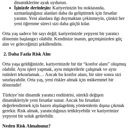
dinamiklerine ayak uydurun.
İşinizde derinleşin:
Kariyerinizin bu noktasında,
uzmanlaştığınız alanları daha da geliştirmek için fırsatlar
yaratın. Yeni alanlara ilgi duymaktan çekinmeyin, çünkü her
yeni öğrenme süreci sizi daha güçlü kılar.
Orta yaş sadece bir sayı değil; kariyerinizde yepyeni bir yaratıcı
dönemin başlangıcı olabilir. Kendinize inanın, geçmişinizden güç
alın ve geleceğinizi şekillendirin.
2.
Daha Fazla Risk Alın
Orta yaşa geldiğinizde, kariyerinizde bir tür “konfor alanı” oluşmuş
olabilir. Aynı işleri yapmak, aynı müşterilerle çalışmak ve aynı
rutinleri tekrarlamak… Ancak bu konfor alanı, bir süre sonra sizi
sınırlayabilir. Orta yaş, yeni riskler almak için mükemmel bir
dönemdir!
Türkiye’nin dinamik yaratıcı endüstrisi, sürekli değişen
dinamikleriyle yeni fırsatlar sunar. Ancak bu fırsatları
değerlendirmek için bazen alışılagelmiş yöntemlerin dışına çıkmak
gerekir. Risk almak, yaratıcılığınızı tetikleyebilir ve kariyerinize
yepyeni bir soluk getirebilir.
Neden Risk Almalısınız?