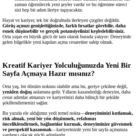
zaman öğrenilecek yeni şeyler vardır ve bu öğrenme süreci
sizi hep bir adım ileriye taşıyacaktır.
Hayat ve kariyer, tek bir doğrultuda ilerleyen çizgiler değildir.
Görüş açınızı genişlettiğinizde, farklı fırsatlar görebilir, daha
esnek düşünebilir ve gerçek potansiyelinizi keşfedebilirsiniz.
Orta yaşın en büyük gücü de tam olarak burada yatıyor: Deneyimle
gelen bilgelikle yeni kapıları açma cesaretine sahip olmak.
Kreatif Kariyer
Yolculuğunuzda Yeni Bir
Sayfa Açmaya Hazır mısınız?
Orta yaş, bir dönüm noktası olabilir ama bu, geriye çekilme değil,
yeniden doğuş
anlamına gelir. Yılların kazandırdığı deneyim, daha
cesur adımlar atmanızı ve kariyerinizi daha bilinçli bir şekilde
şekillendirmenizi sağlar.
Bu yazıda ele aldığımız yedi temel nokta—
deneyiminizi kutlamak,
risk almak, yeni bir yön düşünmek, refahınızı
önceliklendirmek, bağlantılar kurmak, deneyiminize güvenmek
ve perspektif kazanmak
—kariyerinizde yeni bir sayfa açmanıza
yardımcı olacak güçlü adımlardır.