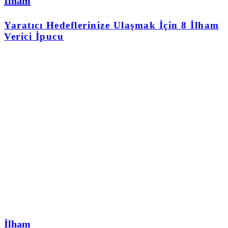
İlham
Yaratıcı Hedeflerinize Ulaşmak İçin 8 İlham
Verici İpucu
İlham