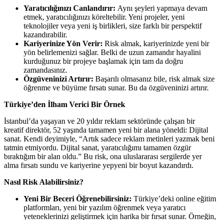
Yaratıcılığınızı Canlandırır:
Aynı şeyleri yapmaya devam
etmek, yaratıcılığınızı köreltebilir. Yeni projeler, yeni
teknolojiler veya yeni iş birlikleri, size farklı bir perspektif
kazandırabilir.
Kariyerinize Yön Verir:
Risk almak, kariyerinizde yeni bir
yön belirlemenizi sağlar. Belki de uzun zamandır hayalini
kurduğunuz bir projeye başlamak için tam da doğru
zamandasınız.
Özgüveninizi Artırır:
Başarılı olmasanız bile, risk almak size
öğrenme ve büyüme fırsatı sunar. Bu da özgüveninizi artırır.
Türkiye’den İlham Verici Bir Örnek
İstanbul’da yaşayan ve 20 yıldır reklam sektöründe çalışan bir
kreatif direktör, 52 yaşında tamamen yeni bir alana yöneldi: Dijital
sanat. Kendi deyimiyle, “Artık sadece reklam metinleri yazmak beni
tatmin etmiyordu. Dijital sanat, yaratıcılığımı tamamen özgür
bıraktığım bir alan oldu.” Bu risk, ona uluslararası sergilerde yer
alma fırsatı sundu ve kariyerine yepyeni bir boyut kazandırdı.
Nasıl Risk Alabilirsiniz?
Yeni Bir Beceri Öğrenebilirsiniz:
Türkiye’deki online eğitim
platformları, yeni bir yazılım öğrenmek veya yaratıcı
yeteneklerinizi geliştirmek için harika bir fırsat sunar. Örneğin,