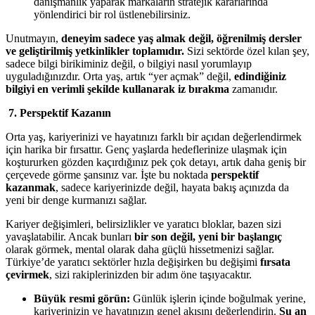
danışmanlık yaparak markaların stratejik kararlarında
yönlendirici bir rol üstlenebilirsiniz.
Unutmayın,
deneyim sadece yaş almak değil, öğrenilmiş dersler
ve geliştirilmiş yetkinlikler toplamıdır.
Sizi sektörde özel kılan şey,
sadece bilgi birikiminiz değil, o bilgiyi nasıl yorumlayıp
uyguladığınızdır. Orta yaş, artık “yer açmak” değil,
edindiğiniz
bilgiyi en verimli şekilde kullanarak iz bırakma
zamanıdır.
7. Perspektif Kazanın
Orta yaş, kariyerinizi ve hayatınızı farklı bir açıdan değerlendirmek
için harika bir fırsattır. Genç yaşlarda hedeflerinize ulaşmak için
koştururken gözden kaçırdığınız pek çok detayı, artık daha geniş bir
çerçevede görme şansınız var. İşte bu noktada
perspektif
kazanmak
, sadece kariyerinizde değil, hayata bakış açınızda da
yeni bir denge kurmanızı sağlar.
Kariyer değişimleri, belirsizlikler ve yaratıcı bloklar, bazen sizi
yavaşlatabilir. Ancak bunları
bir son değil, yeni bir başlangıç
olarak görmek, mental olarak daha güçlü hissetmenizi sağlar.
Türkiye’de yaratıcı sektörler hızla değişirken bu değişimi
fırsata
çevirmek
, sizi rakiplerinizden bir adım öne taşıyacaktır.
Büyük resmi görün:
Günlük işlerin içinde boğulmak yerine,
kariyerinizin ve hayatınızın genel akışını değerlendirin.
Şu an