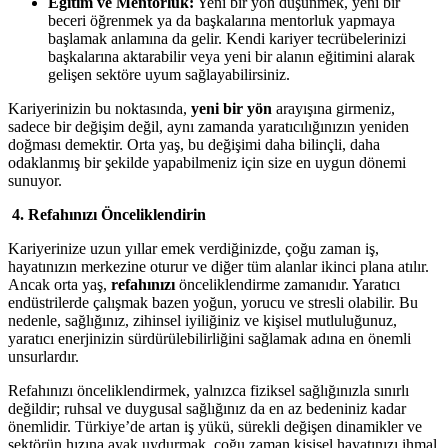
Eğitim ve Mentorluk:
Yeni bir yön düşünmek, yeni bir
beceri öğrenmek ya da başkalarına mentorluk yapmaya
başlamak anlamına da gelir. Kendi kariyer tecrübelerinizi
başkalarına aktarabilir veya yeni bir alanın eğitimini alarak
gelişen sektöre uyum sağlayabilirsiniz.
Kariyerinizin bu noktasında,
yeni bir yön
arayışına girmeniz,
sadece bir değişim değil, aynı zamanda yaratıcılığınızın yeniden
doğması demektir. Orta yaş, bu değişimi daha bilinçli, daha
odaklanmış bir şekilde yapabilmeniz için size en uygun dönemi
sunuyor.
4. Refahınızı Önceliklendirin
Kariyerinize uzun yıllar emek verdiğinizde, çoğu zaman iş,
hayatınızın merkezine oturur ve diğer tüm alanlar ikinci plana atılır.
Ancak orta yaş,
refahınızı
önceliklendirme zamanıdır. Yaratıcı
endüstrilerde çalışmak bazen yoğun, yorucu ve stresli olabilir. Bu
nedenle, sağlığınız, zihinsel iyiliğiniz ve kişisel mutluluğunuz,
yaratıcı enerjinizin sürdürülebilirliğini sağlamak adına en önemli
unsurlardır.
Refahınızı önceliklendirmek, yalnızca fiziksel sağlığınızla sınırlı
değildir; ruhsal ve duygusal sağlığınız da en az bedeniniz kadar
önemlidir. Türkiye’de artan iş yükü, sürekli değişen dinamikler ve
sektörün hızına ayak uydurmak, çoğu zaman kişisel hayatınızı ihmal