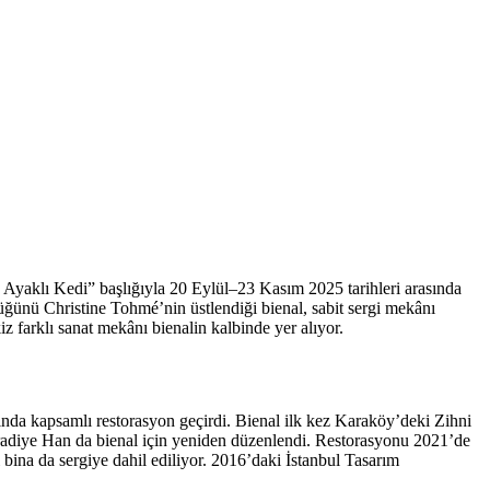
Ayaklı Kedi” başlığıyla 20 Eylül–23 Kasım 2025 tarihleri arasında
lüğünü Christine Tohmé’nin üstlendiği bienal,
sabit sergi mekânı
 farklı sanat mekânı bienalin kalbinde yer alıyor.
sında kapsamlı restorasyon geçirdi.
Bienal ilk kez Karaköy’deki Zihni
diye Han da bienal için yeniden düzenlendi. Restorasyonu 2021’de
ina da sergiye dahil ediliyor. 2016’daki İstanbul Tasarım