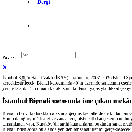
Dergi
Paylaş:
İstanbul Kültür Sanat Vakfı (İKSV) tarafından, 2007–2036 Bienal Spo
gerçekleştirilecek. Bienal kapsamında 40’ın üzerinde sanatçının eser
yerine İstanbul’un dinamik dokusunu kullanan yapısıyla dikkat çekiyor
İstanbul Bienali rotasında öne çıkan mekâ
Ürün
sepetinize eklendi.
Bienalin bu yılki durakları arasında geçmiş bienallerde de kullanılan
Han’a da uğruyor. Ticaret ve zanaat geçmişiyle dikkat çeken han, bu 
tamamlanan yapı, Karaköy’ün tarihi katmanlarını bugünün sanat prati
Bienali’nden sonra bu alanda yeniden bir sanat üretimi gerçekleşecek.