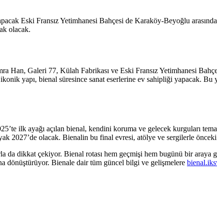
i yapacak Eski Fransız Yetimhanesi Bahçesi de Karaköy-Beyoğlu arasın
rak olacak.
mra Han, Galeri 77, Külah Fabrikası ve Eski Fransız Yetimhanesi Bahçesi 
ikonik yapı, bienal süresince sanat eserlerine ev sahipliği yapacak.
Bu y
5’te ilk ayağı açılan bienal, kendini koruma ve gelecek kurguları temas
ak 2027’de olacak. Bienalin bu final evresi, atölye ve sergilerle öncek
arla da dikkat çekiyor. Bienal rotası hem geçmişi hem bugünü bir araya g
sına dönüştürüyor.
Bienale dair tüm güncel bilgi ve gelişmelere
bienal.iks