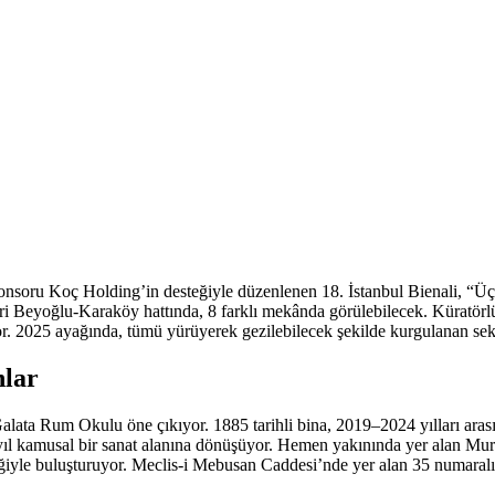
nsoru Koç Holding’in desteğiyle düzenlenen 18. İstanbul Bienali, “Üç 
leri Beyoğlu-Karaköy hattında, 8 farklı mekânda görülebilecek. Küratör
. 2025 ayağında, tümü yürüyerek gezilebilecek şekilde kurgulanan sekiz
nlar
 Galata Rum Okulu öne çıkıyor. 1885 tarihli bina, 2019–2024 yılları ara
yıl kamusal bir sanat alanına dönüşüyor.
Hemen yakınında yer alan Mura
ğiyle buluşturuyor.
Meclis-i Mebusan Caddesi’nde yer alan 35 numaralı b