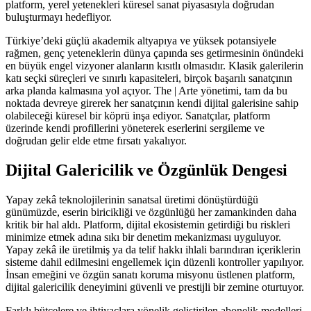
platform, yerel yetenekleri küresel sanat piyasasıyla doğrudan
buluşturmayı hedefliyor.
Türkiye’deki güçlü akademik altyapıya ve yüksek potansiyele
rağmen, genç yeteneklerin dünya çapında ses getirmesinin önündeki
en büyük engel vizyoner alanların kısıtlı olmasıdır. Klasik galerilerin
katı seçki süreçleri ve sınırlı kapasiteleri, birçok başarılı sanatçının
arka planda kalmasına yol açıyor. The | Arte yönetimi, tam da bu
noktada devreye girerek her sanatçının kendi dijital galerisine sahip
olabileceği küresel bir köprü inşa ediyor. Sanatçılar, platform
üzerinde kendi profillerini yöneterek eserlerini sergileme ve
doğrudan gelir elde etme fırsatı yakalıyor.
Dijital Galericilik ve Özgünlük Dengesi
Yapay zekâ teknolojilerinin sanatsal üretimi dönüştürdüğü
günümüzde, eserin biricikliği ve özgünlüğü her zamankinden daha
kritik bir hal aldı. Platform, dijital ekosistemin getirdiği bu riskleri
minimize etmek adına sıkı bir denetim mekanizması uyguluyor.
Yapay zekâ ile üretilmiş ya da telif hakkı ihlali barındıran içeriklerin
sisteme dahil edilmesini engellemek için düzenli kontroller yapılıyor.
İnsan emeğini ve özgün sanatı koruma misyonu üstlenen platform,
dijital galericilik deneyimini güvenli ve prestijli bir zemine oturtuyor.
Farklı bütçelere ve ihtiyaçlara yönelik geliştirilen abonelik modelleri,