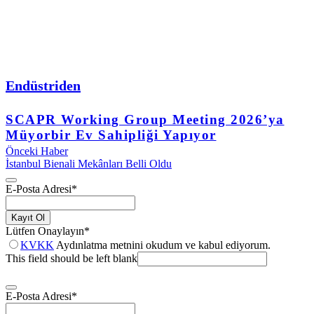
Endüstriden
SCAPR Working Group Meeting 2026’ya
Müyorbir Ev Sahipliği Yapıyor
Önceki Haber
İstanbul Bienali Mekânları Belli Oldu
E-Posta Adresi
*
Kayıt Ol
Lütfen Onaylayın
*
KVKK
Aydınlatma metnini okudum ve kabul ediyorum.
This field should be left blank
E-Posta Adresi
*