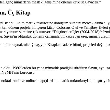
r, genç mimarların mesleki gelişimine önemli katkı sağlayacak.”
m, Üç Kitap
ralİstanbul’un mimarlık fakültesine dönüşüm sürecini mercek altına alıy
erken dönem projelerini içeren kitap, Colossus Otel ve Yahşibey Evleri g
mimari yaratım sürecine ışık tutuyor. “Düşünceler/İşler (2004-2018)”: İz
yor. Sayın’ın olgunluk dönemi çalışmalarını kapsayan eser, mimari üretimi
li bir kaynak niteliği taşıyor. Kitaplar, sadece bitmiş projeleri değil, t
u. 1980’lerden bu yana mimarlık pratiğini sürdüren Sayın, aynı zama
den NSMH’nin kurucusu.
ş noktalarında ve online kitapçılarda mimarlık tutkunlarıyla buluşmaya h