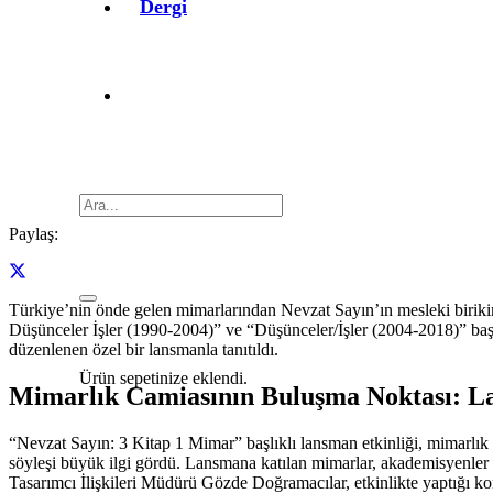
Dergi
Paylaş:
Türkiye’nin önde gelen mimarlarından Nevzat Sayın’ın mesleki birikim
Düşünceler İşler (1990-2004)” ve “Düşünceler/İşler (2004-2018)” başl
düzenlenen özel bir lansmanla tanıtıldı.
Ürün
sepetinize eklendi.
Mimarlık Camiasının Buluşma Noktası: La
“Nevzat Sayın: 3 Kitap 1 Mimar” başlıklı lansman etkinliği, mimarlık d
söyleşi büyük ilgi gördü. Lansmana katılan mimarlar, akademisyenler ve
Tasarımcı İlişkileri Müdürü Gözde Doğramacılar, etkinlikte yaptığı k