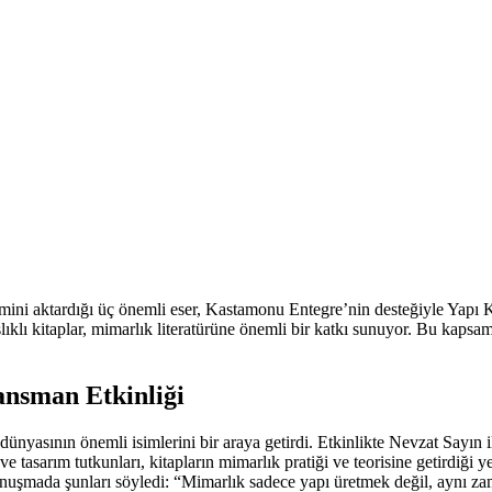
ini aktardığı üç önemli eser, Kastamonu Entegre’nin desteğiyle Yapı K
ıklı kitaplar, mimarlık literatürüne önemli bir katkı sunuyor. Bu kaps
nsman Etkinliği
ünyasının önemli isimlerini bir araya getirdi. Etkinlikte Nevzat Sayın i
 tasarım tutkunları, kitapların mimarlık pratiği ve teorisine getirdiği 
onuşmada şunları söyledi: “Mimarlık sadece yapı üretmek değil, aynı za