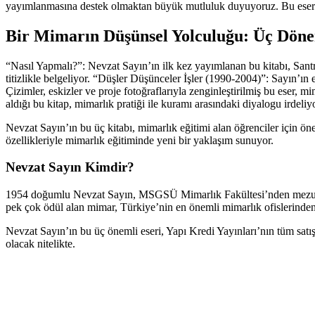
yayımlanmasına destek olmaktan büyük mutluluk duyuyoruz. Bu eserle
Bir Mimarın Düşünsel Yolculuğu: Üç Döne
“Nasıl Yapmalı?”: Nevzat Sayın’ın ilk kez yayımlanan bu kitabı, Sant
titizlikle belgeliyor. “Düşler Düşünceler İşler (1990-2004)”: Sayın’ın 
Çizimler, eskizler ve proje fotoğraflarıyla zenginleştirilmiş bu eser, 
aldığı bu kitap, mimarlık pratiği ile kuramı arasındaki diyalogu irdeli
Nevzat Sayın’ın bu üç kitabı, mimarlık eğitimi alan öğrenciler için önem
özellikleriyle mimarlık eğitiminde yeni bir yaklaşım sunuyor.
Nevzat Sayın Kimdir?
1954 doğumlu Nevzat Sayın, MSGSÜ Mimarlık Fakültesi’nden mezun old
pek çok ödül alan mimar, Türkiye’nin en önemli mimarlık ofislerin
Nevzat Sayın’ın bu üç önemli eseri, Yapı Kredi Yayınları’nın tüm satı
olacak nitelikte.