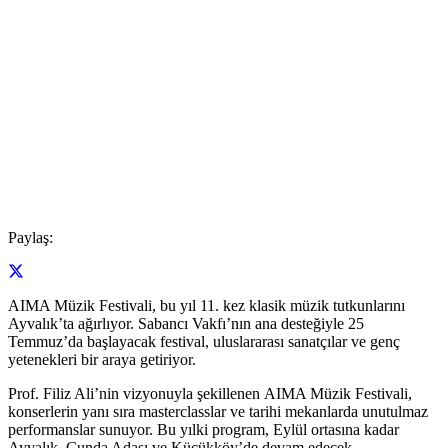
Paylaş:
AIMA Müzik Festivali, bu yıl 11. kez klasik müzik tutkunlarını
Ayvalık’ta ağırlıyor. Sabancı Vakfı’nın ana desteğiyle 25
Temmuz’da başlayacak festival, uluslararası sanatçılar ve genç
yetenekleri bir araya getiriyor.
Prof. Filiz Ali’nin vizyonuyla şekillenen AIMA Müzik Festivali,
konserlerin yanı sıra masterclasslar ve tarihi mekanlarda unutulmaz
performanslar sunuyor. Bu yılki program, Eylül ortasına kadar
Ayvalık, Cunda Adası ve Küçükköy’de devam edecek.