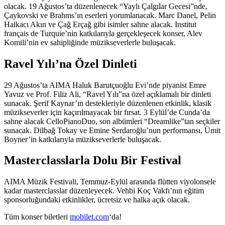
olacak. 19 Ağustos’ta düzenlenecek “Yaylı Çalgılar Gecesi”nde,
Çaykovski ve Brahms’ın eserleri yorumlanacak. Marc Danel, Pelin
Halkacı Akın ve Çağ Erçağ gibi isimler sahne alacak. Institut
français de Turquie’nin katkılarıyla gerçekleşecek konser, Alev
Komili’nin ev sahipliğinde müzikseverlerle buluşacak.
Ravel Yılı’na Özel Dinleti
29 Ağustos’ta AIMA Haluk Barutçuoğlu Evi’nde piyanist Emre
Yavuz ve Prof. Filiz Ali, “Ravel Yılı”na özel açıklamalı bir dinleti
sunacak. Şerif Kaynar’ın destekleriyle düzenlenen etkinlik, klasik
müzikseverler için kaçırılmayacak bir fırsat. 3 Eylül’de Cunda’da
sahne alacak CelloPianoDuo, son albümleri “Dreamlike”tan seçkiler
sunacak. Dilbağ Tokay ve Emine Serdaroğlu’nun performansı, Ümit
Boyner’in katkılarıyla müzikseverlerle buluşacak.
Masterclasslarla Dolu Bir Festival
AIMA Müzik Festivali, Temmuz-Eylül arasında flütten viyolonsele
kadar masterclasslar düzenleyecek. Vehbi Koç Vakfı’nın eğitim
sponsorluğundaki etkinlikler, ücretsiz ve halka açık olacak.
Tüm konser biletleri
mobilet.com
‘da!