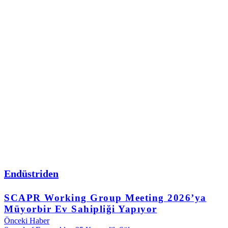
Endüstriden
SCAPR Working Group Meeting 2026’ya
Müyorbir Ev Sahipliği Yapıyor
Önceki Haber