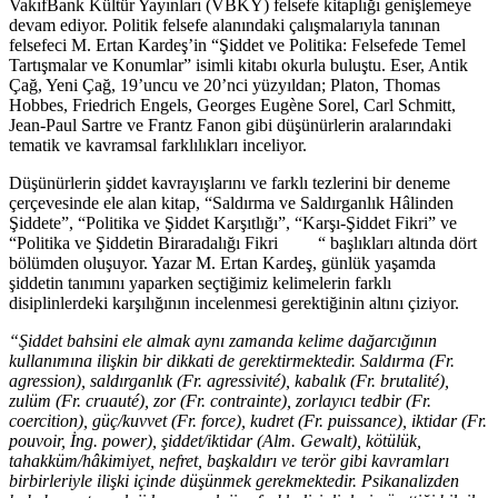
VakıfBank Kültür Yayınları (VBKY) felsefe kitaplığı genişlemeye
devam ediyor. Politik felsefe alanındaki çalışmalarıyla tanınan
felsefeci M. Ertan Kardeş’in “Şiddet ve Politika: Felsefede Temel
Tartışmalar ve Konumlar” isimli kitabı okurla buluştu. Eser, Antik
Çağ, Yeni Çağ, 19’uncu ve 20’nci yüzyıldan; Platon, Thomas
Hobbes, Friedrich Engels, Georges Eugène Sorel, Carl Schmitt,
Jean-Paul Sartre ve Frantz Fanon gibi düşünürlerin aralarındaki
tematik ve kavramsal farklılıkları inceliyor.
Düşünürlerin şiddet kavrayışlarını ve farklı tezlerini bir deneme
çerçevesinde ele alan kitap, “Saldırma ve Saldırganlık Hâlinden
Şiddete”, “Politika ve Şiddet Karşıtlığı”, “Karşı-Şiddet Fikri” ve
“Politika ve Şiddetin Biraradalığı Fikri “ başlıkları altında dört
bölümden oluşuyor. Yazar M. Ertan Kardeş, günlük yaşamda
şiddetin tanımını yaparken seçtiğimiz kelimelerin farklı
disiplinlerdeki karşılığının incelenmesi gerektiğinin altını çiziyor.
“Şiddet bahsini ele almak aynı zamanda kelime dağarcığının
kullanımına ilişkin bir dikkati de gerektirmektedir. Saldırma (Fr.
agression), saldırganlık (Fr. agressivité), kabalık (Fr. brutalité),
zulüm (Fr. cruauté), zor (Fr. contrainte), zorlayıcı tedbir (Fr.
coercition), güç/kuvvet (Fr. force), kudret (Fr. puissance), iktidar (Fr.
pouvoir, İng. power), şiddet/iktidar (Alm. Gewalt), kötülük,
tahakküm/hâkimiyet, nefret, başkaldırı ve terör gibi kavramları
birbirleriyle ilişki içinde düşünmek gerekmektedir. Psikanalizden