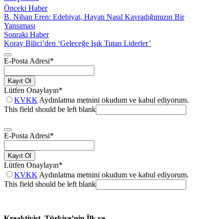
Önceki Haber
B. Nihan Eren: Edebiyat, Hayatı Nasıl Kavradığımızın Bir
Yansıması
Sonraki Haber
Koray Bilici’den ‘Geleceğe Işık Tutan Liderler’
E-Posta Adresi
*
Kayıt Ol
Lütfen Onaylayın
*
KVKK
Aydınlatma metnini okudum ve kabul ediyorum.
This field should be left blank
E-Posta Adresi
*
Kayıt Ol
Lütfen Onaylayın
*
KVKK
Aydınlatma metnini okudum ve kabul ediyorum.
This field should be left blank
Kreaktivist, Türkiye’nin İlk ve