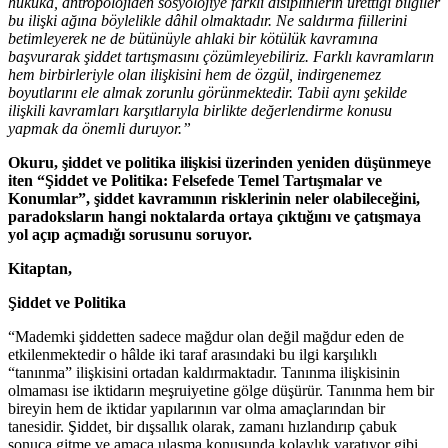
hukuka, antropolojiden sosyolojiye farklı disiplinlerin ürettiği bilgiler
bu ilişki ağına böylelikle dâhil olmaktadır. Ne saldırma fiillerini
betimleyerek ne de bütünüyle ahlaki bir kötülük kavramına
başvurarak şiddet tartışmasını çözümleyebiliriz. Farklı kavramların
hem birbirleriyle olan ilişkisini hem de özgül, indirgenemez
boyutlarını ele almak zorunlu görünmektedir. Tabii aynı şekilde
ilişkili kavramları karşıtlarıyla birlikte değerlendirme konusu
yapmak da önemli duruyor.”
Okuru, şiddet ve politika ilişkisi üzerinden yeniden düşünmeye
iten “Şiddet ve Politika: Felsefede Temel Tartışmalar ve
Konumlar”, şiddet kavramının risklerinin neler olabileceğini,
paradoksların hangi noktalarda ortaya çıktığını ve çatışmaya
yol açıp açmadığı sorusunu soruyor.
Kitaptan,
Şiddet ve Politika
“Mademki şiddetten sadece mağdur olan değil mağdur eden de
etkilenmek­tedir o hâlde iki taraf arasındaki bu ilgi karşılıklı
“tanınma” ilişki­sini ortadan kaldırmaktadır. Tanınma ilişkisinin
olmaması ise iktidarın meşruiyetine gölge düşürür. Tanınma hem bir
bireyin hem de iktidar yapılarının var olma amaçlarından bir
tanesidir. Şiddet, bir dışsallık olarak, zamanı hızlandırıp çabuk
sonuca git­me ve amaca ulaşma konusunda kolaylık yaratıyor gibi