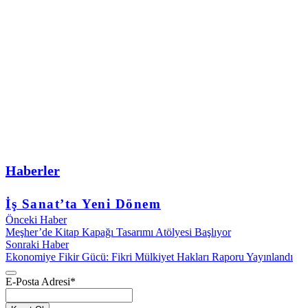
Haberler
İş Sanat’ta Yeni Dönem
Önceki Haber
Meşher’de Kitap Kapağı Tasarımı Atölyesi Başlıyor
Sonraki Haber
Ekonomiye Fikir Gücü: Fikri Mülkiyet Hakları Raporu Yayınlandı
E-Posta Adresi
*