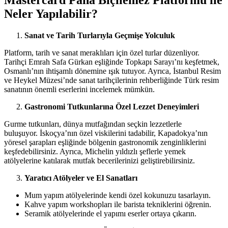
Mastercard Paha Biçilemez Platformu ile
Neler Yapılabilir?
Sanat ve Tarih Turlarıyla Geçmişe Yolculuk
Platform, tarih ve sanat meraklıları için özel turlar düzenliyor.
Tarihçi Emrah Safa Gürkan eşliğinde Topkapı Sarayı’nı keşfetmek,
Osmanlı’nın ihtişamlı dönemine ışık tutuyor. Ayrıca, İstanbul Resim
ve Heykel Müzesi’nde sanat tarihçilerinin rehberliğinde Türk resim
sanatının önemli eserlerini incelemek mümkün.
Gastronomi Tutkunlarına Özel Lezzet Deneyimleri
Gurme tutkunları, dünya mutfağından seçkin lezzetlerle
buluşuyor. İskoçya’nın özel viskilerini tadabilir, Kapadokya’nın
yöresel şarapları eşliğinde bölgenin gastronomik zenginliklerini
keşfedebilirsiniz. Ayrıca, Michelin yıldızlı şeflerle yemek
atölyelerine katılarak mutfak becerilerinizi geliştirebilirsiniz.
Yaratıcı Atölyeler ve El Sanatları
Mum yapım atölyelerinde kendi özel kokunuzu tasarlayın.
Kahve yapım workshopları ile barista tekniklerini öğrenin.
Seramik atölyelerinde el yapımı eserler ortaya çıkarın.