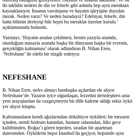
iki taklidin nedeni de din ve felsefe gibi aslında hep aynı meraktan
kaynaklanıyor. İnsanın varoluşuna ve hayatın işleyişine duyulan
merak. Neden varız? Ve neden buradayız? Edebiyat, felsefe, din
hatta bilimin ilerleyişi bile hepsi bu meraklar üzerine kurulu.’
açıklamasında bulundu.
Yazmayı; ‘Hayatın aradan çekilmesi, benim yazıyla aramda,
oturduğum masayla aramda başka bir dünyanın başka bir evrenin,
gerçekliğin kalmaması’ olarak adlandıran B. Nihan Eren,
‘Nefeshane’ ile edebi bir rüzgâr estiriyor.
NEFESHANE
B. Nihan Eren, nefes almayı bambaşka açılardan ele alıyor
Nefeshane’de. Yazarın iyice olgunlaşan, lezzetini derinleştiren ama
yeni arayışlardan da vazgeçmeyen bir dille kaleme aldığı sekiz öykü
yer alıyor kitapta.
Kahramanların kendi ağızlarından dökülüyor öyküleri; bir mezarın
içinden, nemli bodrum katından, hastane odasından, lüks gece
kulübünden, Boğaz’ı gören tepeden, sıradan bir apartman
dairesinden. Öykülerin hepsi İstanbul’da geçiyor, hepsinde aynı