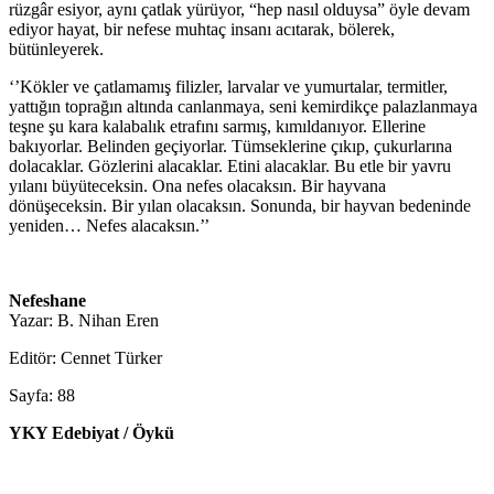
rüzgâr esiyor, aynı çatlak yürüyor, “hep nasıl olduysa” öyle devam
ediyor hayat, bir nefese muhtaç insanı acıtarak, bölerek,
bütünleyerek.
‘’Kökler ve çatlamamış filizler, larvalar ve yumurtalar, termitler,
yattığın toprağın altında canlanmaya, seni kemirdikçe palazlanmaya
teşne şu kara kalabalık etrafını sarmış, kımıldanıyor. Ellerine
bakıyorlar. Belinden geçiyorlar. Tümseklerine çıkıp, çukurlarına
dolacaklar. Gözlerini alacaklar. Etini alacaklar. Bu etle bir yavru
yılanı büyüteceksin. Ona nefes olacaksın. Bir hayvana
dönüşeceksin. Bir yılan olacaksın. Sonunda, bir hayvan bedeninde
yeniden… Nefes alacaksın.’’
Nefeshane
Yazar: B. Nihan Eren
Editör: Cennet Türker
Sayfa: 88
YKY Edebiyat / Öykü