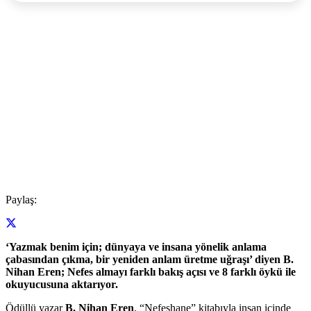
Paylaş:
‘Yazmak benim için; dünyaya ve insana yönelik anlama
çabasından çıkma, bir yeniden anlam üretme uğraşı’ diyen B.
Nihan Eren; Nefes almayı farklı bakış açısı ve 8 farklı öykü ile
okuyucusuna aktarıyor.
Ödüllü yazar
B. Nihan Eren
, “Nefeshane” kitabıyla insan içinde