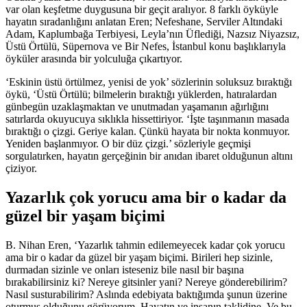
var olan keşfetme duygusuna bir geçit aralıyor. 8 farklı öyküyle
hayatın sıradanlığını anlatan Eren; Nefeshane, Serviler Altındaki
Adam, Kaplumbağa Terbiyesi, Leyla’nın Üflediği, Nazsız Niyazsız,
Üstü Örtülü, Süpernova ve Bir Nefes, İstanbul konu başlıklarıyla
öyküler arasında bir yolculuğa çıkartıyor.
‘Eskinin üstü örtülmez, yenisi de yok’ sözlerinin soluksuz bıraktığı
öykü, ‘Üstü Örtülü; bilmelerin bıraktığı yüklerden, hatıralardan
günbegün uzaklaşmaktan ve unutmadan yaşamanın ağırlığını
satırlarda okuyucuya sıklıkla hissettiriyor. ‘İşte taşınmanın masada
bıraktığı o çizgi. Geriye kalan. Çünkü hayata bir nokta konmuyor.
Yeniden başlanmıyor. O bir düz çizgi.’ sözleriyle geçmişi
sorgulatırken, hayatın gerçeğinin bir anıdan ibaret olduğunun altını
çiziyor.
Yazarlık çok yorucu ama bir o kadar da
güzel bir yaşam biçimi
B. Nihan Eren, ‘Yazarlık tahmin edilemeyecek kadar çok yorucu
ama bir o kadar da güzel bir yaşam biçimi. Birileri hep sizinle,
durmadan sizinle ve onları isteseniz bile nasıl bir başına
bırakabilirsiniz ki? Nereye gitsinler yani? Nereye gönderebilirim?
Nasıl susturabilirim? Aslında edebiyata baktığımda şunun üzerine
oturmuş olduğunu görüyorum. Hayatın ve insanın taklidine. Ve bu