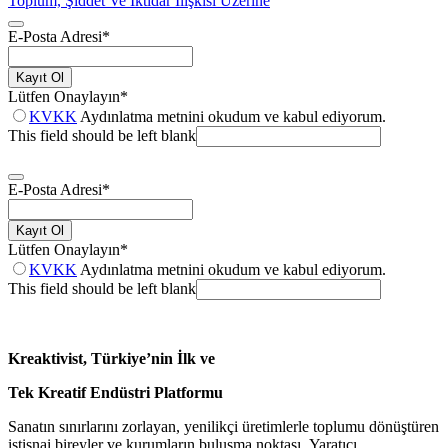
Toplum, Şiddet Ve İktidar İlişkisi Üzerine
E-Posta Adresi
*
Kayıt Ol
Lütfen Onaylayın
*
KVKK
Aydınlatma metnini okudum ve kabul ediyorum.
This field should be left blank
E-Posta Adresi
*
Kayıt Ol
Lütfen Onaylayın
*
KVKK
Aydınlatma metnini okudum ve kabul ediyorum.
This field should be left blank
Kreaktivist, Türkiye’nin İlk ve
Tek Kreatif Endüstri Platformu
Sanatın sınırlarını zorlayan, yenilikçi üretimlerle toplumu dönüştüren
istisnai bireyler ve kurumların buluşma noktası. Yaratıcı