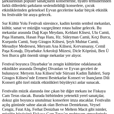
şarkılarından popüler sanatçıların konserlerine, tiyatro temsillerinden
farklı dillerdeki şarkıların seslendirildiği konserlere, çocuk
etkinliklerinden geleneksel Eyvan gecelerine kadar birçok etkinlik
bu festivalde bir araya gelecek.
Sur Kültür Yolu Festivali süresince, kadim kentin sembol mekanları,
kültür, sanat ve müziğin vazgeçilmez rotası haline gelecek. Bu
mekanlar arasında Dağ Kapı Meydanı, Keldani Klisesi, Ulu Camii,
Paşa Hamamı, Hasan Paşa Hanı, Hz. Süleyman Camii, Keçi Burcu,
Kurşunlu Camii, Surp Giragos Kilisesi, Şeyh Muhtar Camii,
Mesudiye Medresesi, Meryam Ana Kilisesi, Kervansaray, Cemil
Paşa Konağı, Diyarbakır Arkeoloji Müzesi, Dicle Köprüsü, Ben Ü
Sen Burcu gibi önemli simge mekanlar yer alıyor.
Festival boyunca Diyarbakır’ın zengin kültürüne odaklanacak
etkinlikler arasında Dengbej Divanları ve Eyvan geceleri de
bulunuyor. Meryem Ana Kilisesi’nde Süryani Kadim İlahileri, Surp
Giragos Kilisesi’nde Ermeni Bestekarlar Konseri ve İnançların Dili
Konseri gibi özel müzik etkinlikleri büyüleyici anlar sunacak.
Festivalin müzik alanında öne çıkan bir diğer mekanı ise Fiskaya
Cam Teras olacak. Burada birbirinden yetenekli yerel sanatçılar,
dokuz gün boyunca unutulmaz konserlere imza atacaklar. Festivalin
açılış gününde sahne alacak olan Berivan Demirkıran, Veysel
Cengiz, Fırat Alış, Ferhat Denizhan ve Meltem Macit gibi isimler,
müziğin büyüsünü Fiskaya Cam Teras’ın muhteşem atmosferinde