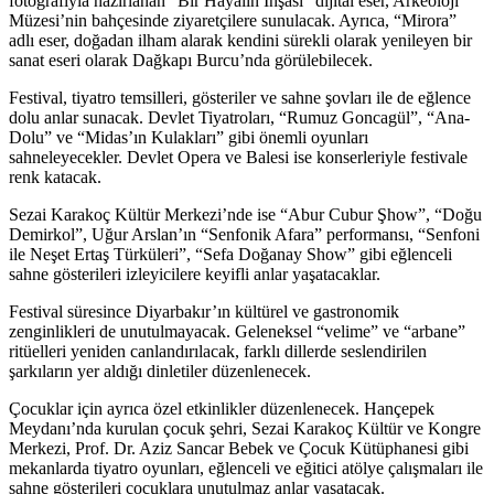
fotoğrafıyla hazırlanan “Bir Hayalin İnşası” dijital eser, Arkeoloji
Müzesi’nin bahçesinde ziyaretçilere sunulacak. Ayrıca, “Mirora”
adlı eser, doğadan ilham alarak kendini sürekli olarak yenileyen bir
sanat eseri olarak Dağkapı Burcu’nda görülebilecek.
Festival, tiyatro temsilleri, gösteriler ve sahne şovları ile de eğlence
dolu anlar sunacak. Devlet Tiyatroları, “Rumuz Goncagül”, “Ana-
Dolu” ve “Midas’ın Kulakları” gibi önemli oyunları
sahneleyecekler. Devlet Opera ve Balesi ise konserleriyle festivale
renk katacak.
Sezai Karakoç Kültür Merkezi’nde ise “Abur Cubur Şhow”, “Doğu
Demirkol”, Uğur Arslan’ın “Senfonik Afara” performansı, “Senfoni
ile Neşet Ertaş Türküleri”, “Sefa Doğanay Show” gibi eğlenceli
sahne gösterileri izleyicilere keyifli anlar yaşatacaklar.
Festival süresince Diyarbakır’ın kültürel ve gastronomik
zenginlikleri de unutulmayacak. Geleneksel “velime” ve “arbane”
ritüelleri yeniden canlandırılacak, farklı dillerde seslendirilen
şarkıların yer aldığı dinletiler düzenlenecek.
Çocuklar için ayrıca özel etkinlikler düzenlenecek. Hançepek
Meydanı’nda kurulan çocuk şehri, Sezai Karakoç Kültür ve Kongre
Merkezi, Prof. Dr. Aziz Sancar Bebek ve Çocuk Kütüphanesi gibi
mekanlarda tiyatro oyunları, eğlenceli ve eğitici atölye çalışmaları ile
sahne gösterileri çocuklara unutulmaz anlar yaşatacak.