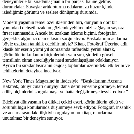
deneyimlerle bu sıradanlaşmanın bir parçası haline gelmiş
durumdalar. Savaşlar artık oturma odalarımıza huzur içinde
izlediğimiz görüntü ve seslere dönüşmüş durumda.
Modern yaşamın temel özelliklerinden biri, dünyanın dört bir
yanındaki dehşeti uzaktan gözlemleyebilmemizi sağlayan sayısız
fırsat sunmasıdır. Ancak bu uzaktan izleme biçimi, fotoğrafın
gerçeklik algımıza olan etkisini sorgulatıyor. Başkalarının acılarına
böyle uzaktan tanıklık edebilir miyiz? Kitap, Fotoğraf Üzerine adlı
klasik bir eserin yirmi yıl sonrasında raflardaki yerini alarak,
görüntülerin kullanım biçimlerinin yanı sıra, şiddetin görsel
temsilinin ekran aracılığıyla nasıl sıradanlaştığına odaklanıyor.
Ayrıca bu sıradanlaşmanın çağdaş toplumlar üzerindeki etkilerini ve
tehlikelerini detaylıca inceliyor.
New York Times Magazine’in ifadesiyle, “Başkalarının Acısına
Bakmak, okuyucuları dünyayı daha derinlemesine görmeye, temsil
ediliş biçimlerini sorgulamaya ve hatta değiştirmeye teşvik ediyor.”
Edebiyat dünyasının bu dikkat çekici eseri, görüntülerin gücü ve
sorumluluğu konularında düşünmeye sevk ediyor. Fotoğraf, insanlık
ve acılar arasındaki ilişkiyi sorgulayan bu kitap, okurlarına
unutulmaz bir deneyim sunuyor.