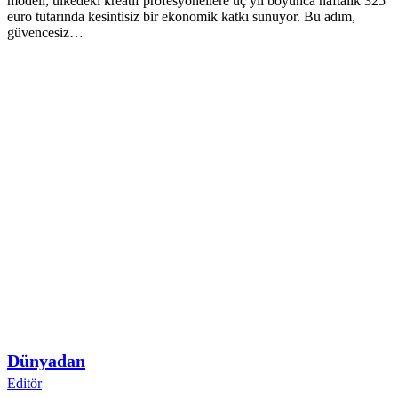
modeli, ülkedeki kreatif profesyonellere üç yıl boyunca haftalık 325
euro tutarında kesintisiz bir ekonomik katkı sunuyor. Bu adım,
güvencesiz…
Dünyadan
Editör