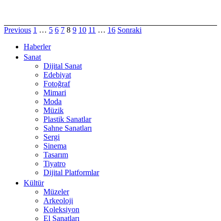
Previous
1
…
5
6
7
8
9
10
11
…
16
Sonraki
Haberler
Sanat
Dijital Sanat
Edebiyat
Fotoğraf
Mimari
Moda
Müzik
Plastik Sanatlar
Sahne Sanatları
Sergi
Sinema
Tasarım
Tiyatro
Dijital Platformlar
Kültür
Müzeler
Arkeoloji
Koleksiyon
El Sanatları