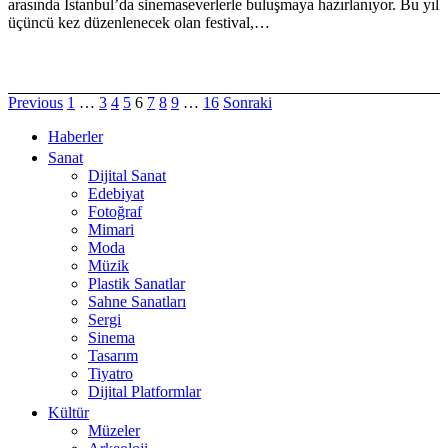
arasında İstanbul’da sinemaseverlerle buluşmaya hazırlanıyor. Bu yıl
üçüncü kez düzenlenecek olan festival,…
Previous
1
…
3
4
5
6
7
8
9
…
16
Sonraki
Haberler
Sanat
Dijital Sanat
Edebiyat
Fotoğraf
Mimari
Moda
Müzik
Plastik Sanatlar
Sahne Sanatları
Sergi
Sinema
Tasarım
Tiyatro
Dijital Platformlar
Kültür
Müzeler