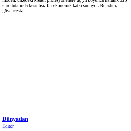
modeli, ülkedeki kreatif profesyonellere üç yıl boyunca haftalık 325
euro tutarında kesintisiz bir ekonomik katkı sunuyor. Bu adım,
güvencesiz…
Dünyadan
Editör