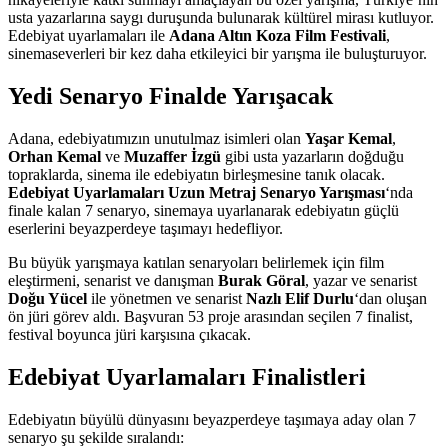
usta yazarlarına saygı duruşunda bulunarak kültürel mirası kutluyor.
Edebiyat uyarlamaları ile
Adana Altın Koza Film Festivali
,
sinemaseverleri bir kez daha etkileyici bir yarışma ile buluşturuyor.
Yedi Senaryo Finalde Yarışacak
Adana, edebiyatımızın unutulmaz isimleri olan
Yaşar Kemal
,
Orhan Kemal
ve
Muzaffer İzgü
gibi usta yazarların doğduğu
topraklarda, sinema ile edebiyatın birleşmesine tanık olacak.
Edebiyat Uyarlamaları Uzun Metraj Senaryo Yarışması
‘nda
finale kalan 7 senaryo, sinemaya uyarlanarak edebiyatın güçlü
eserlerini beyazperdeye taşımayı hedefliyor.
Bu büyük yarışmaya katılan senaryoları belirlemek için film
eleştirmeni, senarist ve danışman
Burak Göral
, yazar ve senarist
Doğu Yücel
ile yönetmen ve senarist
Nazlı Elif Durlu
‘dan oluşan
ön jüri görev aldı. Başvuran 53 proje arasından seçilen 7 finalist,
festival boyunca jüri karşısına çıkacak.
Edebiyat Uyarlamaları Finalistleri
Edebiyatın büyülü dünyasını beyazperdeye taşımaya aday olan 7
senaryo şu şekilde sıralandı: