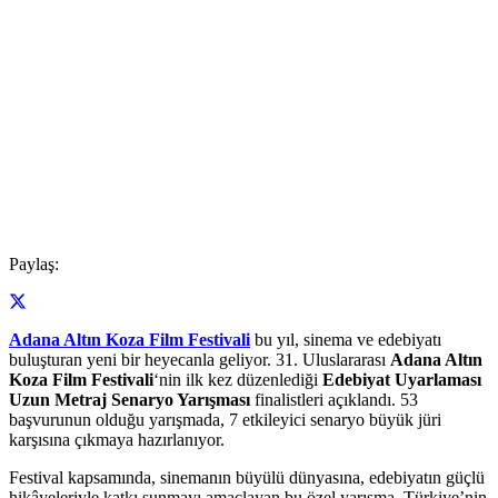
Paylaş:
Adana Altın Koza Film Festivali
bu yıl, sinema ve edebiyatı
buluşturan yeni bir heyecanla geliyor. 31. Uluslararası
Adana Altın
Koza Film Festivali
‘nin ilk kez düzenlediği
Edebiyat Uyarlaması
Uzun Metraj Senaryo Yarışması
finalistleri açıklandı. 53
başvurunun olduğu yarışmada, 7 etkileyici senaryo büyük jüri
karşısına çıkmaya hazırlanıyor.
Festival kapsamında, sinemanın büyülü dünyasına, edebiyatın güçlü
hikâyeleriyle katkı sunmayı amaçlayan bu özel yarışma, Türkiye’nin