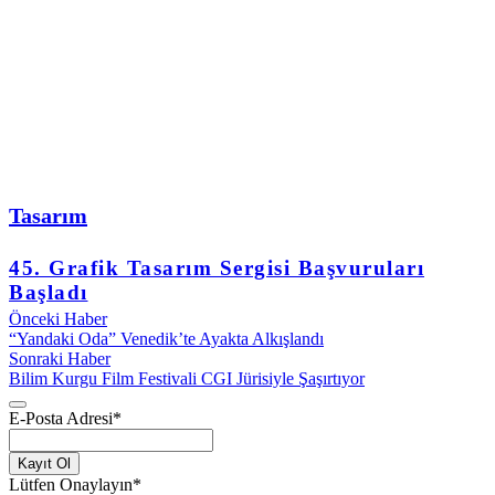
Tasarım
45. Grafik Tasarım Sergisi Başvuruları
Başladı
Önceki Haber
“Yandaki Oda” Venedik’te Ayakta Alkışlandı
Sonraki Haber
Bilim Kurgu Film Festivali CGI Jürisiyle Şaşırtıyor
E-Posta Adresi
*
Kayıt Ol
Lütfen Onaylayın
*