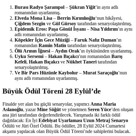
Burası Radyo Şarampol
–
Şükran Yiğit
’in aynı adlı
romanından uyarlanmış.
Elveda Mona Lisa
–
Berrin Kırımlıoğlu
‘nun hikâyesi,
Çiğdem Sezgin
ve
Gül Gürsoy
tarafından senaryolaştırılmış.
Epidemik Eros: Paşa Gönül İsyanı
–
Nisa Yıldırım
’ın aynı
adlı romanından uyarlanmış.
Köpekler İçin Gece Müziği
–
Faruk Nafız Duman
’ın
romanından
Ramin Matin
tarafından senaryolaştırılmış.
Ölü Arının İğnesi
–
Aydın Orak
’ın öyküsünden uyarlanmış.
Uyku Sersemi
–
Hakan Bıçakcı
’nın romanından
Barış
Kefeli
,
Hakan Bıçakcı
ve
Nükhet Taneri
tarafından
senaryolaştırılmış.
Ve Bir Pars Hüzünle Kaybolur
–
Murat Saraçoğlu
’nun
aynı adlı romanından uyarlanmış.
Büyük Ödül Töreni 28 Eylül’de
Finalde yer alan bu güçlü senaryolar, yapımcı
Anna Maria
Aslanoğlu
, yazar
Mine Söğüt
ve yönetmen
Seren Yüce
’den oluşan
ana jüri tarafından değerlendirilecek. Yarışmada iki farklı ödül
dağıtılacak: En İyi
Edebiyat Uyarlaması Uzun Metraj Senaryo
Ödülü ve Jüri Özel Ödülü. Bu ödüller, 28 Eylül 2024 Cumartesi
akşamı yapılacak olan Büyük Ödül Töreni’nde sahiplerini bulacak.