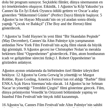
dolu bir program sunuyor. Seçkideki filmler, dünya sinemasının en
iyi örneklerinden oluşuyor. Etkinlik, 1 Ağustos’ta Kôji Yakusho’ya
Cannes’da En İyi Erkek Oyuncu ödülü getiren ve Oscar’a aday
gösterilen “Mükemmel Günler” (Perfect Days) filmiyle başlıyor. 5
Ağustos’ta ise Hayao Miyazaki’nin on yıl aradan sonra dönüş
yaptığı “Çocuk ve Balıkçıl” (The Boy and the Heron) filmi
gösterilecek.
7 Ağustos’ta Todd Haynes’in yeni filmi “Bir Skandalın Peşinde”
(May December), Cannes’da Altın Palmiye için yarışmasının
ardından New York Film Festivali’nin açılış filmi olarak da büyük
ilgi görmüştü. 9 Ağustos gecesi ise Christopher Nolan’ın merakla
beklenen filmi “Oppenheimer” gösterilecek. Film, atom bombasının
icadı ve geliştirilme sürecini fizikçi J. Robert Oppenheimer’ın
gözünden anlatıyor.
Ağustos ayının ortalarında da birbirinden özel filmler izleyicileri
bekliyor. 12 Ağustos’ta Greta Gerwig’in yönettiği ve Margot
Robbie, Ryan Gosling, America Ferrera’nın rol aldığı “Barbie” filmi
ENKA Açık Hava Sineması’nda olacak. 14 Ağustos’ta ise Selman
Nacar’ın yönettiği “Tereddüt Çizgisi” filmi gösterime girecek. Film,
dünya prömiyerini Venedik’in Orizzonti bölümünde yapmış ve
İstanbul Film Festivali’nde birçok ödül kazanmıştı.
16 Ağustos’ta, Cannes Film Festivali’nde Altın Palmiye’nin sahibi