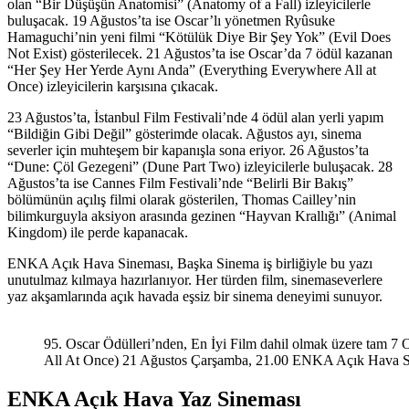
olan “Bir Düşüşün Anatomisi” (Anatomy of a Fall) izleyicilerle
buluşacak. 19 Ağustos’ta ise Oscar’lı yönetmen Ryûsuke
Hamaguchi’nin yeni filmi “Kötülük Diye Bir Şey Yok” (Evil Does
Not Exist) gösterilecek. 21 Ağustos’ta ise Oscar’da 7 ödül kazanan
“Her Şey Her Yerde Aynı Anda” (Everything Everywhere All at
Once) izleyicilerin karşısına çıkacak.
23 Ağustos’ta, İstanbul Film Festivali’nde 4 ödül alan yerli yapım
“Bildiğin Gibi Değil” gösterimde olacak. Ağustos ayı, sinema
severler için muhteşem bir kapanışla sona eriyor. 26 Ağustos’ta
“Dune: Çöl Gezegeni” (Dune Part Two) izleyicilerle buluşacak. 28
Ağustos’ta ise Cannes Film Festivali’nde “Belirli Bir Bakış”
bölümünün açılış filmi olarak gösterilen, Thomas Cailley’nin
bilimkurguyla aksiyon arasında gezinen “Hayvan Krallığı” (Animal
Kingdom) ile perde kapanacak.
ENKA Açık Hava Sineması, Başka Sinema iş birliğiyle bu yazı
unutulmaz kılmaya hazırlanıyor. Her türden film, sinemaseverlere
yaz akşamlarında açık havada eşsiz bir sinema deneyimi sunuyor.
95. Oscar Ödülleri’nden, En İyi Film dahil olmak üzere tam 7
All At Once) 21 Ağustos Çarşamba, 21.00 ENKA Açık Hava 
ENKA Açık Hava Yaz Sineması