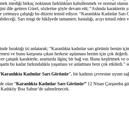
çizmek istediği birkaç noktanın farklılıkları kabullenmek ve normal ol
ğini dile getiren Gürel, sözlerine şöyle devam etti; “Aslında karakterin y
 yırtmaya çalıştığı bu düzeni temsil ediyor. “Karanlıkta Kadınlar Sarı 
rılabileceği. Sarı rengi de hikâyede tamamen; hastalığı, acıyı temsil ede
nde bıraktığı izi anlatarak; “Karanlıkta kadınlar sarı görünür benim içi
i ve bunu karşısına çıkan herkese aşılaması benim için çok değerli. K
 yer çatıştık karakterle, aramızda ilginç bir bağ var. Bunu keşfetmek ve 
şamı bu kadar farkındalıkla yaşaması ve anlatması beni çok etkiledi.” sö
“
Karanlıkta Kadınlar Sarı Görünür
”, bir kadının çevresine uyum sağ
nde olan “
Karanlıkta Kadınlar Sarı Görünür”
12 Nisan Çarşamba gü
 Kadıköy Boa Sahne’de sahnelenecek.