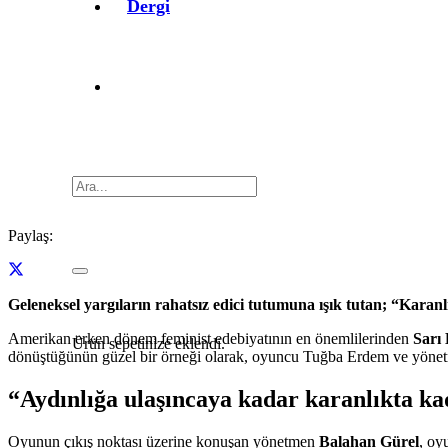
Dergi
Paylaş:
Geleneksel yargıların rahatsız edici tutumuna ışık tutan; “Kara
Amerikan erken dönem feminist edebiyatının en önemlilerinden
Sarı
Ürün
sepetinize eklendi.
dönüştüğünün güzel bir örneği olarak, oyuncu Tuğba Erdem ve yönetme
“Aydınlığa ulaşıncaya kadar karanlıkta ka
Oyunun çıkış noktası üzerine konuşan yönetmen
Balahan Gürel
, oy