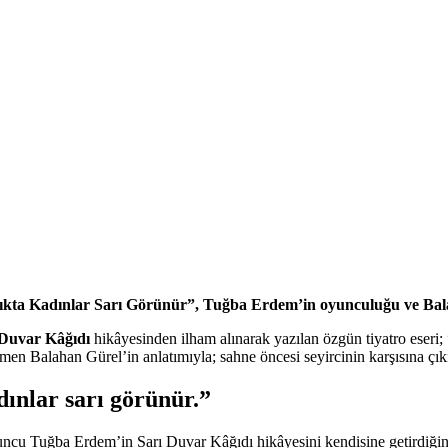
nlıkta Kadınlar Sarı Görünür”, Tuğba Erdem’in oyunculuğu ve Balah
 Duvar Kâğıdı
hikâyesinden ilham alınarak yazılan özgün tiyatro eseri;
n Balahan Gürel’in anlatımıyla; sahne öncesi seyircinin karşısına çık
dınlar sarı görünür.”
uncu Tuğba Erdem’in Sarı Duvar Kâğıdı hikâyesini kendisine getirdiğini v