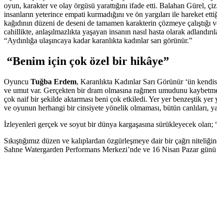
oyun, karakter ve olay örgüsü yarattığını ifade etti. Balahan Gürel, 
insanların yeterince empati kurmadığını ve ön yargıları ile hareket etti
kağıdının düzeni de deseni de tamamen karakterin çözmeye çalıştığı ve
cahillikte, anlaşılmazlıkta yaşayan insanın nasıl hasta olarak adlandı
“Aydınlığa ulaşıncaya kadar karanlıkta kadınlar sarı görünür.”
“Benim için çok özel bir hikâye”
Oyuncu
Tuğba Erdem
, Karanlıkta Kadınlar Sarı Görünür ‘ün kendisi
ve umut var. Gerçekten bir dram olmasına rağmen umudunu kaybetmemes
çok naif bir şekilde aktarması beni çok etkiledi. Yer yer benzeştik yer
ve oyunun herhangi bir cinsiyete yönelik olmaması, bütün canlıları, ya
İzleyenleri gerçek ve soyut bir dünya kargaşasına sürükleyecek olan; 
Sıkıştığımız düzen ve kalıplardan özgürleşmeye dair bir çağrı niteliği
Sahne Watergarden Performans Merkezi’nde ve 16 Nisan Pazar günü