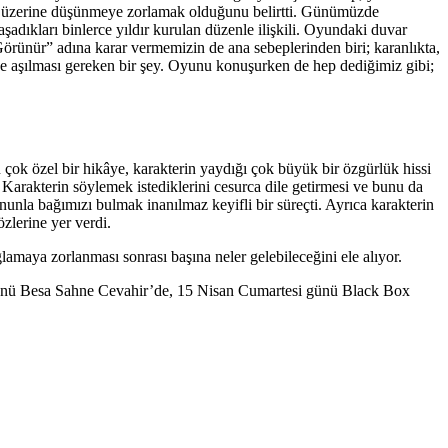
anın üzerine düşünmeye zorlamak olduğunu belirtti. Günümüzde
aşadıkları binlerce yıldır kurulan düzenle ilişkili. Oyundaki duvar
Görünür” adına karar vermemizin de ana sebeplerinden biri; karanlıkta,
n ve aşılması gereken bir şey. Oyunu konuşurken de hep dediğimiz gibi;
n çok özel bir hikâye, karakterin yaydığı çok büyük bir özgürlük hissi
arakterin söylemek istediklerini cesurca dile getirmesi ve bunu da
onunla bağımızı bulmak inanılmaz keyifli bir süreçti. Ayrıca karakterin
zlerine yer verdi.
lamaya zorlanması sonrası başına neler gelebileceğini ele alıyor.
nü Besa Sahne Cevahir’de, 15 Nisan Cumartesi günü Black Box