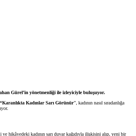
an Gürel’in yönetmenliği ile izleyiciyle buluşuyor.
“Karanlıkta Kadınlar Sarı Görünür
”, kadının nasıl sıradanlığa
ıyor.
e hikâyedeki kadının sarı duvar kağıdıyla ilişkisini alıp, yeni bir