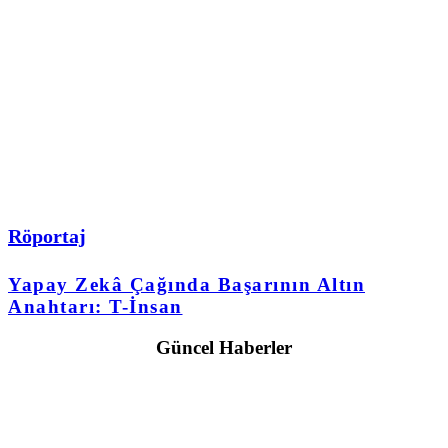
Röportaj
Yapay Zekâ Çağında Başarının Altın
Anahtarı: T-İnsan
Güncel Haberler