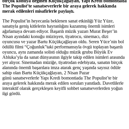
birçok konuya değinen Küçükçağlayan, Yapı Kredi bomontiada
The Populist’te
sanatseverlerle bir araya gelerek hakkında
merak edilenleri misafirlerle paylaştı.
The Populist’in heyecanla beklenen sanat etkinliği Yüz Yüze,
sanatıyla geniş kitlelerin hayranlığını kazanmış önemli isimleri
ağırlamaya devam ediyor. Başarılı müzik yazarı Murat Beşer’in
Nisan ayındaki konuğu müzisyen, tiyatrocu, sinemacı, dizi
oyuncusu ve yazar Bartu Küçükçağlayan oldu. Seren Yüce’nin bol
ödüllü filmi “Çoğunluk”taki performansıyla övgü toplayan başarılı
oyuncu, aynı zamanda solisti olduğu müzik grubu Büyük Ev
Abluka’yla da sanat dünyasının ilgiyle takip edilen isimleri arasında
yer alıyor. Sinemadan müziğe, tiyatrodan edebiyata,
sanatın birçok
alanında önemli başarılara imza atarak genç yaşında sayısız ödüle
sahip olan Bartu Küçükçağlayan, 2 Nisan Pazar
günü sanatseverlerle Yapı Kredi bomontiada The Populist’te bir
araya gelerek hakkında merak edilen soruları yanıtladı. Davetlilerle
interaktif olarak gerçekleşen keyifli sohbet sanatseverlerden yoğun
ilgi gördü.