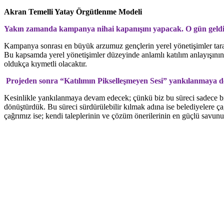
Akran Temelli Yatay Örgütlenme Modeli
Yakın zamanda kampanya nihai kapanışını yapacak. O gün geldiği
Kampanya sonrası en büyük arzumuz gençlerin yerel yönetişimler tarafın
Bu kapsamda yerel yönetişimler düzeyinde anlamlı katılım anlayışının 
oldukça kıymetli olacaktır.
Projeden sonra “Katılımın Pikselleşmeyen Sesi” yankılanmaya de
Kesinlikle yankılanmaya devam edecek; çünkü biz bu süreci sadece bir
dönüştürdük. Bu süreci sürdürülebilir kılmak adına ise belediyelere çağ
çağrımız ise; kendi taleplerinin ve çözüm önerilerinin en güçlü savunu