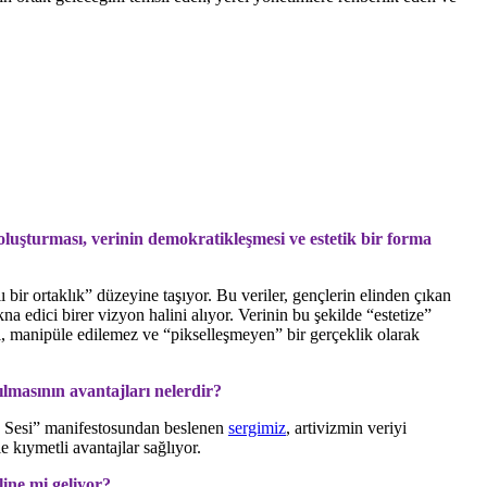
 oluşturması, verinin demokratikleşmesi ve estetik bir forma
ı bir ortaklık” düzeyine taşıyor. Bu veriler, gençlerin elinden çıkan
a edici birer vizyon halini alıyor. Verinin bu şekilde “estetize”
cel, manipüle edilemez ve “pikselleşmeyen” bir gerçeklik olarak
ılmasının avantajları nelerdir?
en Sesi” manifestosundan beslenen
sergimiz
, artivizmin veriyi
e kıymetli avantajlar sağlıyor.
line mi geliyor?