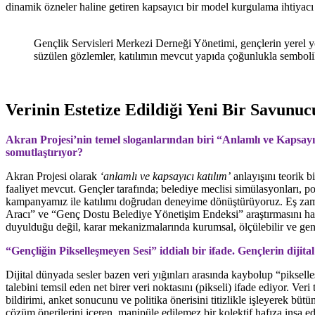
dinamik özneler haline getiren kapsayıcı bir model kurgulama ihtiyac
Gençlik Servisleri Merkezi Derneği Yönetimi, gençlerin yerel y
süzülen gözlemler, katılımın mevcut yapıda çoğunlukla semboli
Verinin Estetize Edildiği Yeni Bir Savunuc
Akran Projesi’nin temel sloganlarından biri “Anlamlı ve Kapsay
somutlaştırıyor?
Akran Projesi olarak
‘anlamlı ve kapsayıcı katılım’
anlayışını teorik 
faaliyet mevcut. Gençler tarafında; belediye meclisi simülasyonları, po
kampanyamız ile katılımı doğrudan deneyime dönüştürüyoruz. Eş zaman
Aracı” ve “Genç Dostu Belediye Yönetişim Endeksi” araştırmasını hayat
duyulduğu değil, karar mekanizmalarında kurumsal, ölçülebilir ve genç
“Gençliğin Pikselleşmeyen Sesi” iddialı bir ifade. Gençlerin dijital
Dijital dünyada sesler bazen veri yığınları arasında kaybolup “pikselleşe
talebini temsil eden net birer veri noktasını (pikseli) ifade ediyor. Ve
bildirimi, anket sonucunu ve politika önerisini titizlikle işleyerek bü
çözüm önerilerini içeren, manipüle edilemez bir kolektif hafıza inşa ed