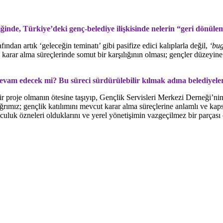
nde, Türkiye’deki genç-belediye ilişkisinde nelerin “geri dönüle
dan artık ‘geleceğin teminatı’ gibi pasifize edici kalıplarla değil,
‘bug
karar alma süreçlerinde somut bir karşılığının olması; gençler düzeyine 
vam edecek mi? Bu süreci sürdürülebilir kılmak adına belediyelere
 proje olmanın ötesine taşıyıp, Gençlik Servisleri Merkezi Derneği’nin
rımız; gençlik katılımını mevcut karar alma süreçlerine anlamlı ve kapsa
culuk özneleri olduklarını ve yerel yönetişimin vazgeçilmez bir parçası o