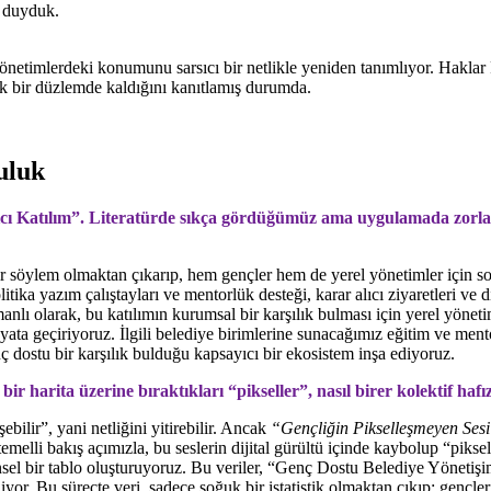
ı duyduk.
önetimlerdeki konumunu sarsıcı bir netlikle yeniden tanımlıyor. Hakla
k bir düzlemde kaldığını kanıtlamış durumda.
uluk
ıcı Katılım”. Literatürde sıkça gördüğümüz ama uygulamada zorla
bir söylem olmaktan çıkarıp, hem gençler hem de yerel yönetimler için
litika yazım çalıştayları ve mentorlük desteği, karar alıcı ziyaretleri v
lı olarak, bu katılımın kurumsal bir karşılık bulması için yerel yön
a geçiriyoruz. İlgili belediye birimlerine sunacağımız eğitim ve mentor
 dostu bir karşılık bulduğu kapsayıcı bir ekosistem inşa ediyoruz.
 bir harita üzerine bıraktıkları “pikseller”, nasıl birer kolektif ha
bilir”, yani netliğini yitirebilir. Ancak
“Gençliğin Pikselleşmeyen Ses
ri temelli bakış açımızla, bu seslerin dijital gürültü içinde kaybolup “pi
tünsel bir tablo oluşturuyoruz. Bu veriler, “Genç Dostu Belediye Yönetişi
iyor. Bu süreçte veri, sadece soğuk bir istatistik olmaktan çıkıp; gençle