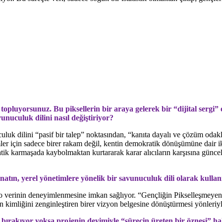
.
topluyorsunuz. Bu piksellerin bir araya gelerek bir “dijital sergi”
nuculuk dilini nasıl değiştiriyor?
culuk dilini “pasif bir talep” noktasından, “kanıta dayalı ve çözüm odakl
imler için sadece birer rakam değil, kentin demokratik dönüşümüne dair ikn
rokratik karmaşada kaybolmaktan kurtararak karar alıcıların karşısına gün
natın, yerel yönetimlere yönelik bir savunuculuk dili olarak kullan
rgi, o verinin deneyimlenmesine imkan sağlıyor. “Gençliğin Pikselleşmey
ntin kimliğini zenginleştiren birer vizyon belgesine dönüştürmesi yönleriyl
 bırakıyor yoksa projenin deyimiyle “sürecin üreten bir öznesi” ha