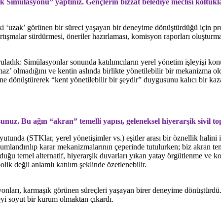
 Simülasyonu” yaptınız. Gençlerin bizzat belediye meclisi koltukla
i ‘uzak’ görünen bir süreci yaşayan bir deneyime dönüştürdüğü için proj
artışmalar sürdürmesi, öneriler hazırlaması, komisyon raporları oluşturm
uladık: Simülasyonlar sonunda katılımcıların yerel yönetim işleyişi kon
maz’ olmadığını ve kentin aslında birlikte yönetilebilir bir mekanizma
ne dönüştürerek “kent yönetilebilir bir şeydir” duygusunu kalıcı bir k
unuz. Bu ağın “akran” temelli yapısı, geleneksel hiyerarşik sivil to
tunda (STKlar, yerel yönetişimler vs.) eşitler arası bir öznellik halini 
mlandırılıp karar mekanizmalarının çeperinde tutulurken; biz akran te
duğu temel alternatif, hiyerarşik duvarları yıkan yatay örgütlenme ve k
olik değil anlamlı katılım şeklinde özetlenebilir.
onları, karmaşık görünen süreçleri yaşayan birer deneyime dönüştürdü.
eyi soyut bir kurum olmaktan çıkardı.