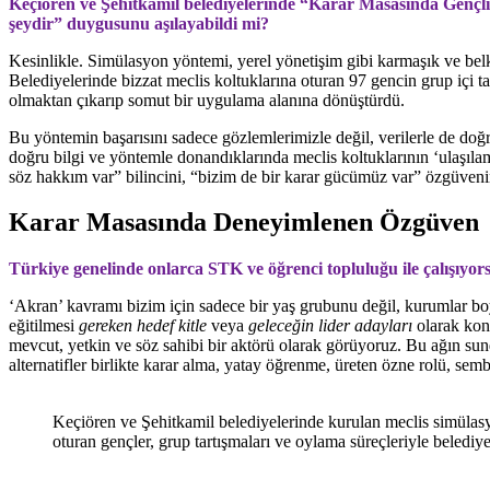
Keçiören ve Şehitkamil belediyelerinde “Karar Masasında Gençlik
şeydir” duygusunu aşılayabildi mi?
Kesinlikle. Simülasyon yöntemi, yerel yönetişim gibi karmaşık ve belk
Belediyelerinde bizzat meclis koltuklarına oturan 97 gencin grup içi t
olmaktan çıkarıp somut bir uygulama alanına dönüştürdü.
Bu yöntemin başarısını sadece gözlemlerimizle değil, verilerle de doğr
doğru bilgi ve yöntemle donandıklarında meclis koltuklarının ‘ulaşıla
söz hakkım var” bilincini, “bizim de bir karar gücümüz var” özgüveni
Karar Masasında Deneyimlenen Özgüven
Türkiye genelinde onlarca STK ve öğrenci topluluğu ile çalışıyors
‘Akran’ kavramı bizim için sadece bir yaş grubunu değil, kurumlar boyu
eğitilmesi
gereken hedef kitle
veya
geleceğin lider adayları
olarak konu
mevcut, yetkin ve söz sahibi bir aktörü olarak görüyoruz. Bu ağın sun
alternatifler birlikte karar alma, yatay öğrenme, üreten özne rolü, semb
Keçiören ve Şehitkamil belediyelerinde kurulan meclis simülasy
oturan gençler, grup tartışmaları ve oylama süreçleriyle belediy