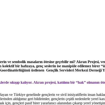
lerin ve sembolik masaların ötesine geçebilir mi? Akran Projesi, veri
n kolektif bir hafızaya, genç seslerin ise manipüle edilemez birer
 Koordinatörlüğünü üstlenen Gençlik Servisleri Merkezi Derneği Yön
klerde sıkışıp kalıyor. Akran projesi, katılımı bir “hak” olmanın öt
ayan ve Türkiye genelinde gençlerin ve sivil inisiyatiflerin insan hakl
inden aldığımız geri bildirimler, gençlerin çeşitli nedenlerle yerel kar
k için, gençleri pasif birer yararlanıcı alanından çıkarıp yerel yöneti