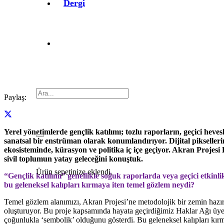
Dergi
Paylaş:
Yerel yönetimlerde gençlik katılımı; tozlu raporların, geçici heves
sanatsal bir enstrüman olarak konumlandırıyor. Dijital pikselleri
ekosisteminde, kürasyon ve politika iç içe geçiyor. Akran Projesi
sivil toplumun yatay geleceğini konuştuk.
Ürün
sepetinize eklendi.
“Gençlik katılımı” genellikle soğuk raporlarda veya geçici etkinli
bu geleneksel kalıpları kırmaya iten temel gözlem neydi?
Temel gözlem alanımızı, Akran Projesi’ne metodolojik bir zemin hazırl
oluşturuyor. Bu proje kapsamında hayata geçirdiğimiz Haklar Ağı üyeler
çoğunlukla ‘sembolik’ olduğunu gösterdi. Bu geleneksel kalıpları kırma