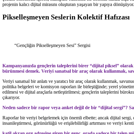
projenin kalıcı dijital mirasını oluşturan yaşayan bir yapıya dönüşüyor
Pikselleşmeyen Seslerin Kolektif Hafızası
“Gençliğin Pikselleşmeyen Sesi” Sergisi
Kampanyanızda gençlerin taleplerini birer “dijital piksel” olarak 
bürünmesi demek. Veriyi sanatsal bir araç olarak kullanmak, savu
Veriyi sanatsal bir anlatı ve yaratıcı bir araç olarak kullanmak, savunu
politika belgeleri ve komisyon raporları ile birleştiğinde; yerel yönet
edilmesi ve dijital araçlarla netleştirilmesi; gençlerin taleplerini bü
çıkarıyor.
Neden sadece bir rapor veya anket değil de bir “dijital sergi”? Sa
Raporlar bir veriyi belgelemek için önemli elbette; ancak dijital se
insanileştirmesi, görünürlüğü ve erişilebilirliği artırması ve veriyi ke
katil.akran.org
adresine giren bir genç, orada sadece bir talep mi