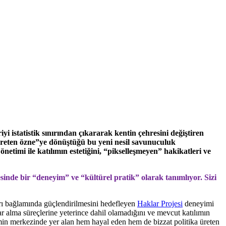
yi istatistik sınırından çıkararak kentin çehresini değiştiren
 “üreten özne”ye dönüştüğü bu yeni nesil savunuculuk
etimi ile katılımın estetiğini, “pikselleşmeyen” hakikatleri ve
esinde bir “deneyim” ve “kültürel pratik” olarak tanımlıyor. Sizi
arı bağlamında güçlendirilmesini hedefleyen
Haklar Projesi
deneyimi
ar alma süreçlerine yeterince dahil olamadığını ve mevcut katılımın
şimin merkezinde yer alan hem hayal eden hem de bizzat politika üreten