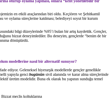
rına oturup oylama yapması, onlara “kent yönetilebilir bir
emizin en etkili araçlarından biri oldu. Keçiören ve Şehitkamil
ası ve oylama süreçlerine katılması; belediyeyi soyut bir kurum
usundaki bilgi düzeylerinde %95’i bulan bir artış kaydettik. Gençler,
 olduğunu bizzat deneyimlediler. Bu deneyim, gençlerde “benim de bir
azanıma dönüştürdü.
plum modellerine nasıl bir alternatif sunuyor?
ifade ediyor. Geleneksel hiyerarşik modellerde gençler genellikle
melli yapıyla genci
bugünün
sivil alanında ve karar alma süreçlerinde
olektif üretim modelidir. Buna ek olarak bu yapının sunduğu temel
 Bizzat meclis koltuklarına