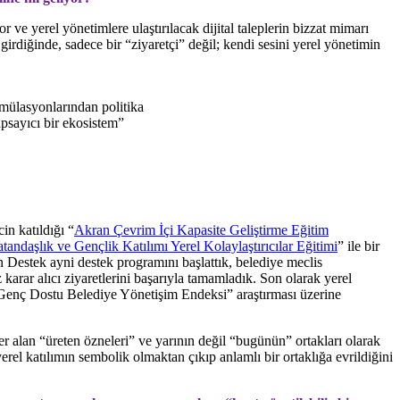
ve yerel yönetimlere ulaştırılacak dijital taleplerin bizzat mimarı
 girdiğinde, sadece bir “ziyaretçi” değil; kendi sesini yerel yönetimin
imülasyonlarından politika
apsayıcı bir ekosistem”
n katıldığı “
Akran Çevrim İçi Kapasite Geliştirme Eğitim
tandaşlık ve Gençlik Katılımı Yerel Kolaylaştırıcılar Eğitimi
” ile bir
 Destek ayni destek programını başlattık, belediye meclis
karar alıcı ziyaretlerini başarıyla tamamladık. Son olarak yerel
Genç Dostu Belediye Yönetişim Endeksi” araştırması üzerine
er alan “üreten özneleri” ve yarının değil “bugünün” ortakları olarak
rel katılımın sembolik olmaktan çıkıp anlamlı bir ortaklığa evrildiğini