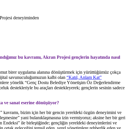
r Projesi deneyiminden
ndığımız bu kavramı, Akran Projesi gençlerin hayatında nasıl
 somut birer uygulama alanına dönüştürmek için yürüttüğümüz çokça
e dijital savunuculuğumuzun kalbi olan
“Katıl, Anlam Kat”
etimlere yönelik “Genç Dostu Belediye Yönetişim Öz Değerlendirme
luk destekleriyle bu araçları destekleyerek; gençlerin sesinin sadece
fıza ve sanat eserine dönüşüyor?
i”
kavramı, bizim için her bir gencin yereldeki özgün deneyimini ve
kselleşmesine” yani bulanıklaşmasına izin vermiyoruz; aksine her bir geri
m Endeksi” ile birleştiğinde; gençliğin yereldeki deneyimlerini ve
rin ortak geleceğini temsil eden, yerel yönetimlere rehberlik eden ve