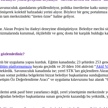
uculuk ajandalarını şekillendiriyor, politika önerilerine katkı sunuyor 
a dönüşerek kolektif hafızadaki yerini alıyor. Böylece bir genç portalımıza
cin tam merkezindeki “üreten özne” haline geliyor.
r. Akran Projesi bu ifadeyi deneyime dönüştürüyor. Belediye meclisi s
nizmalarında kurumsal, ölçülebilir ve genç dostu bir karşılık bulduğu k
 gözlemlediniz?
nlı bir uygulama yapısı kurduk. Eğitim kanadında; 23 şehirden 253 genci
eğitim platformumuzu
hayata geçirdik ve 20 ilden 104 aktivisti “
Aktif Va
stekledik. Savunuculuk kanadında ise; yerel STK’ları güçlendiren Akran
anan somut politika belgelerini bizzat belediye başkanlarına sunduğumuz 
önetişim Öz Değerlendirme Aracı” ve uygulama kılavuzunu baz alarak “
ini artık pasif birer yararlanıcı değil, yerel yönetişimin merkezinde y
doğrudan belediye başkanlarına sunan gençlerin kazandığı bu yetkinlik, ye