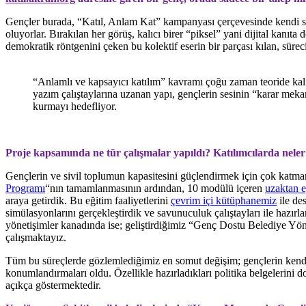
Gençler burada, “Katıl, Anlam Kat” kampanyası çerçevesinde kendi savun
oluyorlar. Bırakılan her görüş, kalıcı birer “piksel” yani dijital kanıt
demokratik röntgenini çeken bu kolektif eserin bir parçası kılan, süre
“Anlamlı ve kapsayıcı katılım” kavramı çoğu zaman teoride kalı
yazım çalıştaylarına uzanan yapı, gençlerin sesinin “karar meka
kurmayı hedefliyor.
Proje kapsamında ne tür çalışmalar yapıldı? Katılımcılarda neler
Gençlerin ve sivil toplumun kapasitesini güçlendirmek için çok katma
Programı
“nın tamamlanmasının ardından, 10 modülü içeren
uzaktan 
araya getirdik. Bu eğitim faaliyetlerini
çevrim içi kütüphanemiz
ile de
simülasyonlarını gerçekleştirdik ve savunuculuk çalıştayları ile hazırl
yönetişimler kanadında ise; geliştirdiğimiz “Genç Dostu Belediye Y
çalışmaktayız.
Tüm bu süreçlerde gözlemlediğimiz en somut değişim; gençlerin kendiler
konumlandırmaları oldu. Özellikle hazırladıkları politika belgelerini 
açıkça göstermektedir.