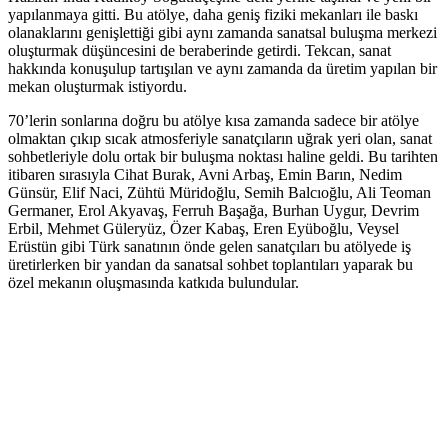
yapılanmaya gitti. Bu atölye, daha geniş fiziki mekanları ile baskı
olanaklarını genişlettiği gibi aynı zamanda sanatsal buluşma merkezi
oluşturmak düşüncesini de beraberinde getirdi. Tekcan, sanat
hakkında konuşulup tartışılan ve aynı zamanda da üretim yapılan bir
mekan oluşturmak istiyordu.
70’lerin sonlarına doğru bu atölye kısa zamanda sadece bir atölye
olmaktan çıkıp sıcak atmosferiyle sanatçıların uğrak yeri olan, sanat
sohbetleriyle dolu ortak bir buluşma noktası haline geldi. Bu tarihten
itibaren sırasıyla Cihat Burak, Avni Arbaş, Emin Barın, Nedim
Günsür, Elif Naci, Zühtü Müridoğlu, Semih Balcıoğlu, Ali Teoman
Germaner, Erol Akyavaş, Ferruh Başağa, Burhan Uygur, Devrim
Erbil, Mehmet Güleryüz, Özer Kabaş, Eren Eyüboğlu, Veysel
Erüstün gibi Türk sanatının önde gelen sanatçıları bu atölyede iş
üretirlerken bir yandan da sanatsal sohbet toplantıları yaparak bu
özel mekanın oluşmasında katkıda bulundular.