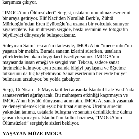
karşımıza çıkıyor.
“IMOGA’nın Ölümsüzleri” Sergisi, ustaların unutulmaz eserlerini
bir araya getiriyor. Elif Naci’den Nurullah Berk’e, Zühtü
Müridoğlu’ndan Eren Eyüboğlu’na uzanan bir yolculuk sunuyor
ziyaretçilere. Bu muhteşem sergide, baskı resminin ve fotoğrafın
büyüleyici dünyasıyla buluşacaksınız.
Süleyman Saim Tekcan’ın ifadesiyle, IMOGA bir “imece ruhu”nu
yaşatan bir mekân. Burada sanatın izlerini sürerken, ustaların
yüreklerinden akan duyguları hissediyorsunuz. IMOGA’nın
mayasında insan emeği ve sevgisi var. Tekcan, sadece sanat
üretmekle kalmıyor, aynı zamanda bilgiyi paylaşma ve öğretme
tutkusunu da hiç kaybetmiyor. Sanat eserlerinin her evde bir yer
bulmasını arzuluyor, bu yolda çabalıyor.
Sergi, 16 Nisan – 6 Mayıs tarihleri arasında İstanbul Lale Vakfı’nda
sanatseverleri ağırlayacak. Bu muhteşem etkinliği kaçırmayın ve
IMOGA’nın büyülü dünyasına adım atın. IMOGA, sanatı yaşamak
ve deneyimlemek için eşsiz bir fırsat sunuyor. Üretim sürecini
yakından tanıma, ustalarla buluşma ve sanatın derinliklerine dalma
şansını kaçırmayın. İstanbul’un kültür hazinesi, “IMOGA’nın
Ölümsüzleri” sergisiyle sizleri bekliyor.
YAŞAYAN MÜZE IMOGA