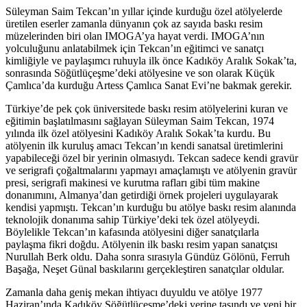
Süleyman Saim Tekcan’ın yıllar içinde kurduğu özel atölyelerde
üretilen eserler zamanla dünyanın çok az sayıda baskı resim
müzelerinden biri olan IMOGA’ya hayat verdi. IMOGA’nın
yolculuğunu anlatabilmek için Tekcan’ın eğitimci ve sanatçı
kimliğiyle ve paylaşımcı ruhuyla ilk önce Kadıköy Aralık Sokak’ta,
sonrasında Söğütlüçeşme’deki atölyesine ve son olarak Küçük
Çamlıca’da kurduğu Artess Çamlıca Sanat Evi’ne bakmak gerekir.
Türkiye’de pek çok üniversitede baskı resim atölyelerini kuran ve
eğitimin başlatılmasını sağlayan Süleyman Saim Tekcan, 1974
yılında ilk özel atölyesini Kadıköy Aralık Sokak’ta kurdu. Bu
atölyenin ilk kuruluş amacı Tekcan’ın kendi sanatsal üretimlerini
yapabileceği özel bir yerinin olmasıydı. Tekcan sadece kendi gravür
ve serigrafi çoğaltmalarını yapmayı amaçlamıştı ve atölyenin gravür
presi, serigrafi makinesi ve kurutma rafları gibi tüm makine
donanımını, Almanya’dan getirdiği örnek projeleri uygulayarak
kendisi yapmıştı. Tekcan’ın kurduğu bu atölye baskı resim alanında
teknolojik donanıma sahip Türkiye’deki tek özel atölyeydi.
Böylelikle Tekcan’ın kafasında atölyesini diğer sanatçılarla
paylaşma fikri doğdu. Atölyenin ilk baskı resim yapan sanatçısı
Nurullah Berk oldu. Daha sonra sırasıyla Gündüz Gölönü, Ferruh
Başağa, Neşet Günal baskılarını gerçekleştiren sanatçılar oldular.
Zamanla daha geniş mekan ihtiyacı duyuldu ve atölye 1977
Haziran’ında Kadıköy Söğütlüçeşme’deki yerine taşındı ve yeni bir