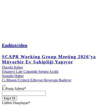
Endüstriden
SCAPR Working Group Meeting 2026’ya
Müyorbir Ev Sahipliği Yapıyor
Önceki Haber
Efsanevi Lale Çılgınlığı Sergisi Açıldı
Sonraki Haber
Cı Bloom Üçüncü Edisyon Heyecanı Başlıyor
E-Posta Adresi
*
Kayıt Ol
Lütfen Onaylayın
*