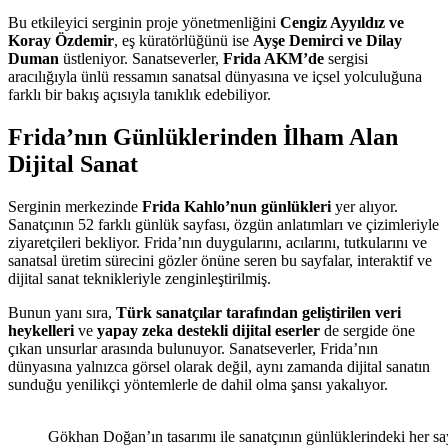
Bu etkileyici serginin proje yönetmenliğini
Cengiz Ayyıldız ve
Koray Özdemir
, eş küratörlüğünü ise
Ayşe Demirci ve Dilay
Duman
üstleniyor. Sanatseverler,
Frida AKM’de
sergisi
aracılığıyla ünlü ressamın sanatsal dünyasına ve içsel yolculuğuna
farklı bir bakış açısıyla tanıklık edebiliyor.
Frida’nın Günlüklerinden İlham Alan
Dijital Sanat
Serginin merkezinde
Frida Kahlo’nun günlükleri
yer alıyor.
Sanatçının 52 farklı günlük sayfası, özgün anlatımları ve çizimleriyle
ziyaretçileri bekliyor. Frida’nın duygularını, acılarını, tutkularını ve
sanatsal üretim sürecini gözler önüne seren bu sayfalar, interaktif ve
dijital sanat teknikleriyle zenginleştirilmiş.
Bunun yanı sıra,
Türk sanatçılar tarafından geliştirilen veri
heykelleri
ve
yapay zeka destekli dijital eserler
de sergide öne
çıkan unsurlar arasında bulunuyor. Sanatseverler, Frida’nın
dünyasına yalnızca görsel olarak değil, aynı zamanda dijital sanatın
sunduğu yenilikçi yöntemlerle de dahil olma şansı yakalıyor.
Gökhan Doğan’ın tasarımı ile sanatçının günlüklerindeki her sayfan