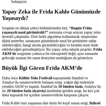
buluşuyor.
Yapay Zeka ile Frida Kahlo Günümüzde
Yaşasaydı?
Serginin en dikkat çekici bölümlerinden biri,
“Bugün Frida
yaşasaydı nasıl görünürdü?”
sorusuna cevap arayan yapay zeka
destekli çalışmalar. Dört farklı algoritma kullanılarak oluşturulan
dijital portreler, sanatçının günümüzde nasıl bir görünüme sahip
olabileceğini, hangi tarzda giyinebileceğini ve kendini nasıl ifade
edebileceğini görselleştiriyor. Bu yapay zeka tabanlı projeler,
Frida
AKM’de
sergisinin yalnızca bir retrospektif değil, aynı zamanda
geleceğe uzanan bir sanat deneyimi sunduğunu da gösteriyor.
Büyük İlgi Gören
Frida AKM’de
Daha önce
Kültür Yolu Festivali
kapsamında İstanbul ve
Antalya’da sanatseverlerle buluşan sergi, yoğun ilgi nedeniyle
yeniden AKM’ye taşındı. İstanbul’da
50 binden fazla
, Antalya’da
ise
20 binden fazla ziyaretçi
tarafından gezilen sergi, bu kez çok
daha kapsamlı bir içerikle sanatseverlerin karşısına çıkıyor.
Frida Kahlo’nun yaşamına dair derin bir keşif sunan sergi,
fiziksel