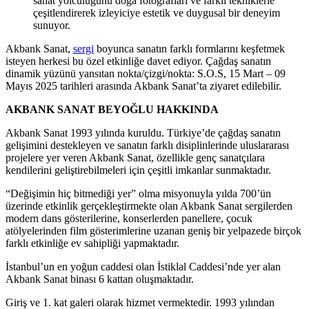
sanat yolculuğunu doğa fotoğrafları ve farklı tekniklerle
çeşitlendirerek izleyiciye estetik ve duygusal bir deneyim
sunuyor.
Akbank Sanat,
sergi
boyunca sanatın farklı formlarını keşfetmek
isteyen herkesi bu özel etkinliğe davet ediyor. Çağdaş sanatın
dinamik yüzünü yansıtan nokta/çizgi/nokta: S.O.S, 15 Mart – 09
Mayıs 2025 tarihleri arasında Akbank Sanat’ta ziyaret edilebilir.
AKBANK SANAT BEYOĞLU HAKKINDA
Akbank Sanat 1993 yılında kuruldu. Türkiye’de çağdaş sanatın
gelişimini destekleyen ve sanatın farklı disiplinlerinde uluslararası
projelere yer veren Akbank Sanat, özellikle genç sanatçılara
kendilerini geliştirebilmeleri için çeşitli imkanlar sunmaktadır.
“Değişimin hiç bitmediği yer” olma misyonuyla yılda 700’ün
üzerinde etkinlik gerçekleştirmekte olan Akbank Sanat sergilerden
modern dans gösterilerine, konserlerden panellere, çocuk
atölyelerinden film gösterimlerine uzanan geniş bir yelpazede birçok
farklı etkinliğe ev sahipliği yapmaktadır.
İstanbul’un en yoğun caddesi olan İstiklal Caddesi’nde yer alan
Akbank Sanat binası 6 kattan oluşmaktadır.
Giriş ve 1. kat galeri olarak hizmet vermektedir. 1993 yılından