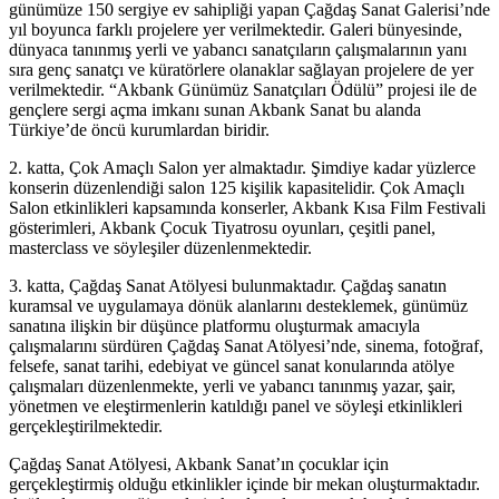
günümüze 150 sergiye ev sahipliği yapan Çağdaş Sanat Galerisi’nde
yıl boyunca farklı projelere yer verilmektedir. Galeri bünyesinde,
dünyaca tanınmış yerli ve yabancı sanatçıların çalışmalarının yanı
sıra genç sanatçı ve küratörlere olanaklar sağlayan projelere de yer
verilmektedir. “Akbank Günümüz Sanatçıları Ödülü” projesi ile de
gençlere sergi açma imkanı sunan Akbank Sanat bu alanda
Türkiye’de öncü kurumlardan biridir.
2. katta, Çok Amaçlı Salon yer almaktadır. Şimdiye kadar yüzlerce
konserin düzenlendiği salon 125 kişilik kapasitelidir. Çok Amaçlı
Salon etkinlikleri kapsamında konserler, Akbank Kısa Film Festivali
gösterimleri, Akbank Çocuk Tiyatrosu oyunları, çeşitli panel,
masterclass ve söyleşiler düzenlenmektedir.
3. katta, Çağdaş Sanat Atölyesi bulunmaktadır. Çağdaş sanatın
kuramsal ve uygulamaya dönük alanlarını desteklemek, günümüz
sanatına ilişkin bir düşünce platformu oluşturmak amacıyla
çalışmalarını sürdüren Çağdaş Sanat Atölyesi’nde, sinema, fotoğraf,
felsefe, sanat tarihi, edebiyat ve güncel sanat konularında atölye
çalışmaları düzenlenmekte, yerli ve yabancı tanınmış yazar, şair,
yönetmen ve eleştirmenlerin katıldığı panel ve söyleşi etkinlikleri
gerçekleştirilmektedir.
Çağdaş Sanat Atölyesi, Akbank Sanat’ın çocuklar için
gerçekleştirmiş olduğu etkinlikler içinde bir mekan oluşturmaktadır.