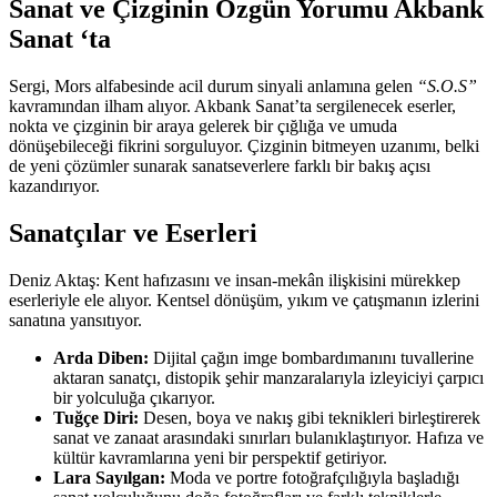
Sanat ve Çizginin Özgün Yorumu Akbank
Sanat ‘ta
Sergi, Mors alfabesinde acil durum sinyali anlamına gelen
“S.O.S”
kavramından ilham alıyor. Akbank Sanat’ta sergilenecek eserler,
nokta ve çizginin bir araya gelerek bir çığlığa ve umuda
dönüşebileceği fikrini sorguluyor. Çizginin bitmeyen uzanımı, belki
de yeni çözümler sunarak sanatseverlere farklı bir bakış açısı
kazandırıyor.
Sanatçılar ve Eserleri
Deniz Aktaş: Kent hafızasını ve insan-mekân ilişkisini mürekkep
eserleriyle ele alıyor. Kentsel dönüşüm, yıkım ve çatışmanın izlerini
sanatına yansıtıyor.
Arda Diben:
Dijital çağın imge bombardımanını tuvallerine
aktaran sanatçı, distopik şehir manzaralarıyla izleyiciyi çarpıcı
bir yolculuğa çıkarıyor.
Tuğçe Diri:
Desen, boya ve nakış gibi teknikleri birleştirerek
sanat ve zanaat arasındaki sınırları bulanıklaştırıyor. Hafıza ve
kültür kavramlarına yeni bir perspektif getiriyor.
Lara Sayılgan:
Moda ve portre fotoğrafçılığıyla başladığı