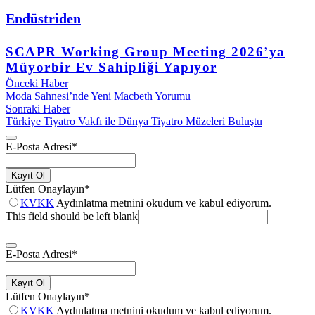
Endüstriden
SCAPR Working Group Meeting 2026’ya
Müyorbir Ev Sahipliği Yapıyor
Önceki Haber
Moda Sahnesi’nde Yeni Macbeth Yorumu
Sonraki Haber
Türkiye Tiyatro Vakfı ile Dünya Tiyatro Müzeleri Buluştu
E-Posta Adresi
*
Kayıt Ol
Lütfen Onaylayın
*
KVKK
Aydınlatma metnini okudum ve kabul ediyorum.
This field should be left blank
E-Posta Adresi
*
Kayıt Ol
Lütfen Onaylayın
*
KVKK
Aydınlatma metnini okudum ve kabul ediyorum.