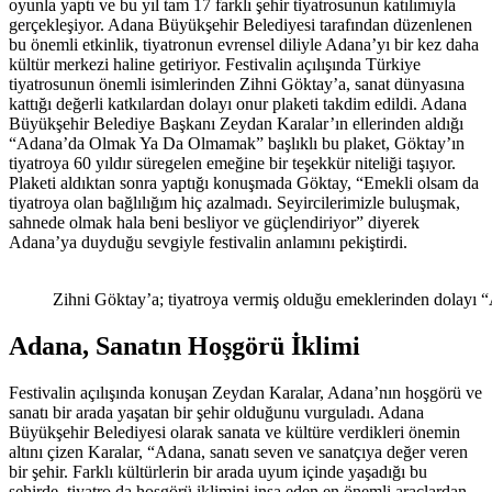
oyunla yaptı ve bu yıl tam 17 farklı şehir tiyatrosunun katılımıyla
gerçekleşiyor. Adana Büyükşehir Belediyesi tarafından düzenlenen
bu önemli etkinlik, tiyatronun evrensel diliyle Adana’yı bir kez daha
kültür merkezi haline getiriyor. Festivalin açılışında Türkiye
tiyatrosunun önemli isimlerinden Zihni Göktay’a, sanat dünyasına
kattığı değerli katkılardan dolayı onur plaketi takdim edildi. Adana
Büyükşehir Belediye Başkanı Zeydan Karalar’ın ellerinden aldığı
“Adana’da Olmak Ya Da Olmamak” başlıklı bu plaket, Göktay’ın
tiyatroya 60 yıldır süregelen emeğine bir teşekkür niteliği taşıyor.
Plaketi aldıktan sonra yaptığı konuşmada Göktay, “Emekli olsam da
tiyatroya olan bağlılığım hiç azalmadı. Seyircilerimizle buluşmak,
sahnede olmak hala beni besliyor ve güçlendiriyor” diyerek
Adana’ya duyduğu sevgiyle festivalin anlamını pekiştirdi.
Zihni Göktay’a; tiyatroya vermiş olduğu emeklerinden dolayı 
Adana, Sanatın Hoşgörü İklimi
Festivalin açılışında konuşan Zeydan Karalar, Adana’nın hoşgörü ve
sanatı bir arada yaşatan bir şehir olduğunu vurguladı. Adana
Büyükşehir Belediyesi olarak sanata ve kültüre verdikleri önemin
altını çizen Karalar, “Adana, sanatı seven ve sanatçıya değer veren
bir şehir. Farklı kültürlerin bir arada uyum içinde yaşadığı bu
şehirde, tiyatro da hoşgörü iklimini inşa eden en önemli araçlardan