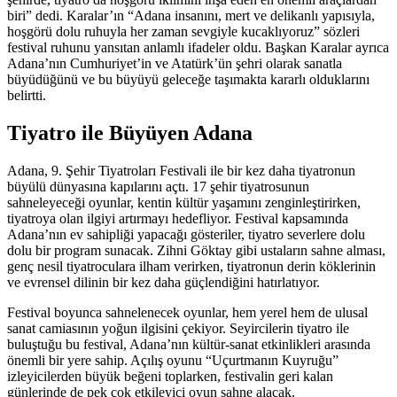
biri” dedi. Karalar’ın “Adana insanını, mert ve delikanlı yapısıyla,
hoşgörü dolu ruhuyla her zaman sevgiyle kucaklıyoruz” sözleri
festival ruhunu yansıtan anlamlı ifadeler oldu. Başkan Karalar ayrıca
Adana’nın Cumhuriyet’in ve Atatürk’ün şehri olarak sanatla
büyüdüğünü ve bu büyüyü geleceğe taşımakta kararlı olduklarını
belirtti.
Tiyatro ile Büyüyen Adana
Adana, 9. Şehir Tiyatroları Festivali ile bir kez daha tiyatronun
büyülü dünyasına kapılarını açtı. 17 şehir tiyatrosunun
sahneleyeceği oyunlar, kentin kültür yaşamını zenginleştirirken,
tiyatroya olan ilgiyi artırmayı hedefliyor. Festival kapsamında
Adana’nın ev sahipliği yapacağı gösteriler, tiyatro severlere dolu
dolu bir program sunacak. Zihni Göktay gibi ustaların sahne alması,
genç nesil tiyatroculara ilham verirken, tiyatronun derin köklerinin
ve evrensel dilinin bir kez daha güçlendiğini hatırlatıyor.
Festival boyunca sahnelenecek oyunlar, hem yerel hem de ulusal
sanat camiasının yoğun ilgisini çekiyor. Seyircilerin tiyatro ile
buluştuğu bu festival, Adana’nın kültür-sanat etkinlikleri arasında
önemli bir yere sahip. Açılış oyunu “Uçurtmanın Kuyruğu”
izleyicilerden büyük beğeni toplarken, festivalin geri kalan
günlerinde de pek çok etkileyici oyun sahne alacak.