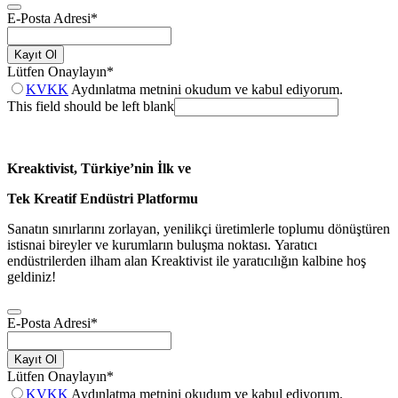
E-Posta Adresi
*
Kayıt Ol
Lütfen Onaylayın
*
KVKK
Aydınlatma metnini okudum ve kabul ediyorum.
This field should be left blank
Kreaktivist, Türkiye’nin İlk ve
Tek Kreatif Endüstri Platformu
Sanatın sınırlarını zorlayan, yenilikçi üretimlerle toplumu dönüştüren
istisnai bireyler ve kurumların buluşma noktası. Yaratıcı
endüstrilerden ilham alan Kreaktivist ile yaratıcılığın kalbine hoş
geldiniz!
E-Posta Adresi
*
Kayıt Ol
Lütfen Onaylayın
*
KVKK
Aydınlatma metnini okudum ve kabul ediyorum.