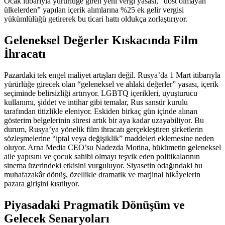
Ocak itibarıyla yürürlüğe giren yeni vergi yasası, “dost olmayan
ülkelerden” yapılan içerik alımlarına %25 ek gelir vergisi
yükümlülüğü getirerek bu ticari hattı oldukça zorlaştırıyor.
Geleneksel Değerler Kıskacında Film
İhracatı
Pazardaki tek engel maliyet artışları değil. Rusya’da 1 Mart itibarıyla
yürürlüğe girecek olan “geleneksel ve ahlaki değerler” yasası, içerik
seçiminde belirsizliği artırıyor. LGBTQ içerikleri, uyuşturucu
kullanımı, şiddet ve intihar gibi temalar, Rus sansür kurulu
tarafından titizlikle eleniyor. Eskiden birkaç gün içinde alınan
gösterim belgelerinin süresi artık bir aya kadar uzayabiliyor. Bu
durum, Rusya’ya yönelik film ihracatı gerçekleştiren şirketlerin
sözleşmelerine “iptal veya değişiklik” maddeleri eklemesine neden
oluyor. Arna Media CEO’su Nadezda Motina, hükümetin geleneksel
aile yapısını ve çocuk sahibi olmayı teşvik eden politikalarının
sinema üzerindeki etkisini vurguluyor. Siyasetin odağındaki bu
muhafazakâr dönüş, özellikle dramatik ve marjinal hikâyelerin
pazara girişini kısıtlıyor.
Piyasadaki Pragmatik Dönüşüm ve
Gelecek Senaryoları