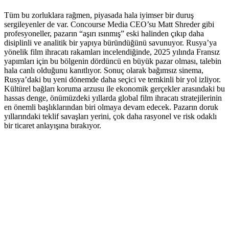
Tüm bu zorluklara rağmen, piyasada hala iyimser bir duruş
sergileyenler de var. Concourse Media CEO’su Matt Shreder gibi
profesyoneller, pazarın “aşırı ısınmış” eski halinden çıkıp daha
disiplinli ve analitik bir yapıya büründüğünü savunuyor. Rusya’ya
yönelik film ihracatı rakamları incelendiğinde, 2025 yılında Fransız
yapımları için bu bölgenin dördüncü en büyük pazar olması, talebin
hala canlı olduğunu kanıtlıyor. Sonuç olarak bağımsız sinema,
Rusya’daki bu yeni dönemde daha seçici ve temkinli bir yol izliyor.
Kültürel bağları koruma arzusu ile ekonomik gerçekler arasındaki bu
hassas denge, önümüzdeki yıllarda global film ihracatı stratejilerinin
en önemli başlıklarından biri olmaya devam edecek. Pazarın doruk
yıllarındaki teklif savaşları yerini, çok daha rasyonel ve risk odaklı
bir ticaret anlayışına bırakıyor.