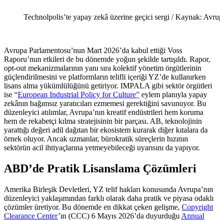
Technolpolis’te yapay zekâ üzerine geçici sergi / Kaynak: Av
Avrupa Parlamentosu’nun Mart 2026’da kabul ettiği Voss
Raporu’nun etkileri de bu dönemde yoğun şekilde tartışıldı. Rapor,
opt-out mekanizmalarının yanı sıra kolektif yönetim örgütlerinin
güçlendirilmesini ve platformların telifli içeriği YZ’de kullanırken
lisans alma yükümlülüğünü getiriyor. IMPALA gibi sektör örgütleri
ise “
European Industrial Policy for Culture”
eylem planıyla yapay
zekânın bağımsız yaratıcıları ezmemesi gerektiğini savunuyor. Bu
düzenleyici atılımlar, Avrupa’nın kreatif endüstrileri hem koruma
hem de rekabetçi kılma stratejisinin bir parçası. AB, teknolojinin
yarattığı değeri adil dağıtan bir ekosistem kurarak diğer kıtalara da
örnek oluyor. Ancak uzmanlar, bürokratik süreçlerin hızının
sektörün acil ihtiyaçlarına yetmeyebileceği uyarısını da yapıyor.
ABD’de Pratik Lisanslama Çözümleri
Amerika Birleşik Devletleri, YZ telif hakları konusunda Avrupa’nın
düzenleyici yaklaşımından farklı olarak daha pratik ve piyasa odaklı
çözümler üretiyor. Bu dönemde en dikkat çeken gelişme,
Copyright
Clearance Center
’ın (CCC) 6 Mayıs 2026’da duyurduğu
Annual