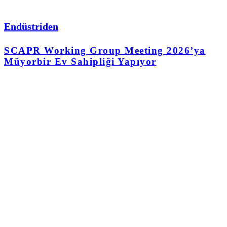
Endüstriden
SCAPR Working Group Meeting 2026’ya
Müyorbir Ev Sahipliği Yapıyor