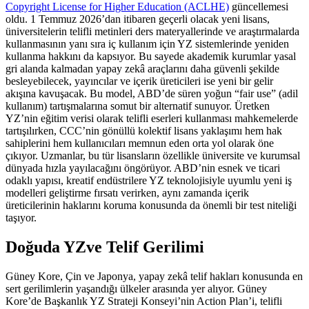
Copyright License for Higher Education (ACLHE)
güncellemesi
oldu. 1 Temmuz 2026’dan itibaren geçerli olacak yeni lisans,
üniversitelerin telifli metinleri ders materyallerinde ve araştırmalarda
kullanmasının yanı sıra iç kullanım için YZ sistemlerinde yeniden
kullanma hakkını da kapsıyor. Bu sayede akademik kurumlar yasal
gri alanda kalmadan yapay zekâ araçlarını daha güvenli şekilde
besleyebilecek, yayıncılar ve içerik üreticileri ise yeni bir gelir
akışına kavuşacak. Bu model, ABD’de süren yoğun “fair use” (adil
kullanım) tartışmalarına somut bir alternatif sunuyor. Üretken
YZ’nin eğitim verisi olarak telifli eserleri kullanması mahkemelerde
tartışılırken, CCC’nin gönüllü kolektif lisans yaklaşımı hem hak
sahiplerini hem kullanıcıları memnun eden orta yol olarak öne
çıkıyor. Uzmanlar, bu tür lisansların özellikle üniversite ve kurumsal
dünyada hızla yayılacağını öngörüyor. ABD’nin esnek ve ticari
odaklı yapısı, kreatif endüstrilere YZ teknolojisiyle uyumlu yeni iş
modelleri geliştirme fırsatı verirken, aynı zamanda içerik
üreticilerinin haklarını koruma konusunda da önemli bir test niteliği
taşıyor.
Doğuda YZve Telif Gerilimi
Güney Kore, Çin ve Japonya, yapay zekâ telif hakları konusunda en
sert gerilimlerin yaşandığı ülkeler arasında yer alıyor. Güney
Kore’de Başkanlık YZ Strateji Konseyi’nin Action Plan’i, telifli