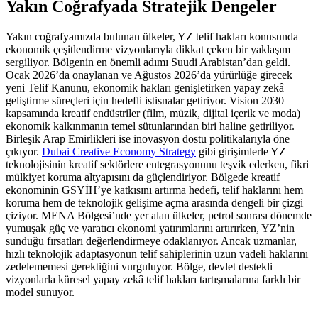
Yakın Coğrafyada Stratejik Dengeler
Yakın coğrafyamızda bulunan ülkeler, YZ telif hakları konusunda
ekonomik çeşitlendirme vizyonlarıyla dikkat çeken bir yaklaşım
sergiliyor. Bölgenin en önemli adımı Suudi Arabistan’dan geldi.
Ocak 2026’da onaylanan ve Ağustos 2026’da yürürlüğe girecek
yeni Telif Kanunu, ekonomik hakları genişletirken yapay zekâ
geliştirme süreçleri için hedefli istisnalar getiriyor. Vision 2030
kapsamında kreatif endüstriler (film, müzik, dijital içerik ve moda)
ekonomik kalkınmanın temel sütunlarından biri haline getiriliyor.
Birleşik Arap Emirlikleri ise inovasyon dostu politikalarıyla öne
çıkıyor.
Dubai Creative Economy Strategy
gibi girişimlerle YZ
teknolojisinin kreatif sektörlere entegrasyonunu teşvik ederken, fikri
mülkiyet koruma altyapısını da güçlendiriyor. Bölgede kreatif
ekonominin GSYİH’ye katkısını artırma hedefi, telif haklarını hem
koruma hem de teknolojik gelişime açma arasında dengeli bir çizgi
çiziyor. MENA Bölgesi’nde yer alan ülkeler, petrol sonrası dönemde
yumuşak güç ve yaratıcı ekonomi yatırımlarını artırırken, YZ’nin
sunduğu fırsatları değerlendirmeye odaklanıyor. Ancak uzmanlar,
hızlı teknolojik adaptasyonun telif sahiplerinin uzun vadeli haklarını
zedelememesi gerektiğini vurguluyor. Bölge, devlet destekli
vizyonlarla küresel yapay zekâ telif hakları tartışmalarına farklı bir
model sunuyor.