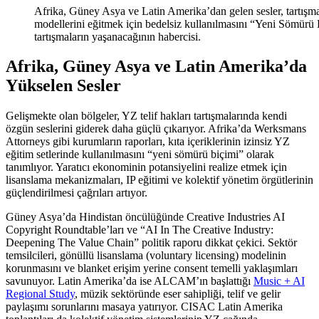
Afrika, Güney Asya ve Latin Amerika’dan gelen sesler, tartışmanı
modellerini eğitmek için bedelsiz kullanılmasını “Yeni Sömürü
tartışmaların yaşanacağının habercisi.
Afrika, Güney Asya ve Latin Amerika’da
Yükselen Sesler
Gelişmekte olan bölgeler, YZ telif hakları tartışmalarında kendi
özgün seslerini giderek daha güçlü çıkarıyor. Afrika’da Werksmans
Attorneys gibi kurumların raporları, kıta içeriklerinin izinsiz YZ
eğitim setlerinde kullanılmasını “yeni sömürü biçimi” olarak
tanımlıyor. Yaratıcı ekonominin potansiyelini realize etmek için
lisanslama mekanizmaları, IP eğitimi ve kolektif yönetim örgütlerinin
güçlendirilmesi çağrıları artıyor.
Güney Asya’da Hindistan öncülüğünde Creative Industries AI
Copyright Roundtable’ları ve “AI In The Creative Industry:
Deepening The Value Chain” politik raporu dikkat çekici. Sektör
temsilcileri, gönüllü lisanslama (voluntary licensing) modelinin
korunmasını ve blanket erişim yerine consent temelli yaklaşımları
savunuyor. Latin Amerika’da ise ALCAM’ın başlattığı
Music + AI
Regional Study
, müzik sektöründe eser sahipliği, telif ve gelir
paylaşımı sorunlarını masaya yatırıyor. CISAC Latin Amerika