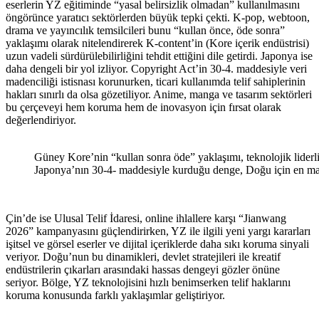
eserlerin YZ eğitiminde “yasal belirsizlik olmadan” kullanılmasını
öngörünce yaratıcı sektörlerden büyük tepki çekti. K-pop, webtoon,
drama ve yayıncılık temsilcileri bunu “kullan önce, öde sonra”
yaklaşımı olarak nitelendirerek K-content’in (Kore içerik endüstrisi)
uzun vadeli sürdürülebilirliğini tehdit ettiğini dile getirdi. Japonya ise
daha dengeli bir yol izliyor. Copyright Act’in 30-4. maddesiyle veri
madenciliği istisnası korunurken, ticari kullanımda telif sahiplerinin
hakları sınırlı da olsa gözetiliyor. Anime, manga ve tasarım sektörleri
bu çerçeveyi hem koruma hem de inovasyon için fırsat olarak
değerlendiriyor.
Güney Kore’nin “kullan sonra öde” yaklaşımı, teknolojik liderli
Japonya’nın 30-4- maddesiyle kurduğu denge, Doğu için en mak
Çin’de ise Ulusal Telif İdaresi, online ihlallere karşı “Jianwang
2026” kampanyasını güçlendirirken, YZ ile ilgili yeni yargı kararları
işitsel ve görsel eserler ve dijital içeriklerde daha sıkı koruma sinyali
veriyor. Doğu’nun bu dinamikleri, devlet stratejileri ile kreatif
endüstrilerin çıkarları arasındaki hassas dengeyi gözler önüne
seriyor. Bölge, YZ teknolojisini hızlı benimserken telif haklarını
koruma konusunda farklı yaklaşımlar geliştiriyor.