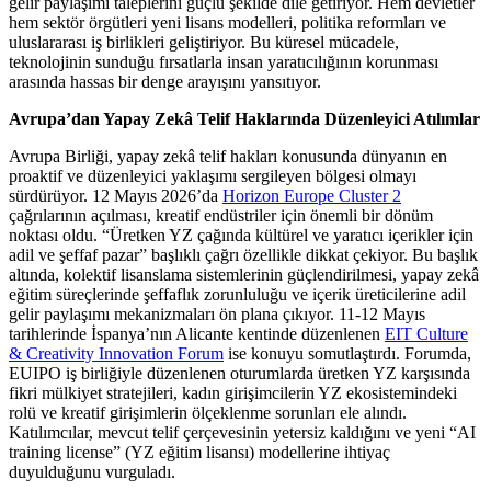
gelir paylaşımı taleplerini güçlü şekilde dile getiriyor. Hem devletler
hem sektör örgütleri yeni lisans modelleri, politika reformları ve
uluslararası iş birlikleri geliştiriyor. Bu küresel mücadele,
teknolojinin sunduğu fırsatlarla insan yaratıcılığının korunması
arasında hassas bir denge arayışını yansıtıyor.
Avrupa’dan Yapay Zekâ Telif Haklarında Düzenleyici Atılımlar
Avrupa Birliği, yapay zekâ telif hakları konusunda dünyanın en
proaktif ve düzenleyici yaklaşımı sergileyen bölgesi olmayı
sürdürüyor. 12 Mayıs 2026’da
Horizon Europe Cluster 2
çağrılarının açılması, kreatif endüstriler için önemli bir dönüm
noktası oldu. “Üretken YZ çağında kültürel ve yaratıcı içerikler için
adil ve şeffaf pazar” başlıklı çağrı özellikle dikkat çekiyor. Bu başlık
altında, kolektif lisanslama sistemlerinin güçlendirilmesi, yapay zekâ
eğitim süreçlerinde şeffaflık zorunluluğu ve içerik üreticilerine adil
gelir paylaşımı mekanizmaları ön plana çıkıyor. 11-12 Mayıs
tarihlerinde İspanya’nın Alicante kentinde düzenlenen
EIT Culture
& Creativity Innovation Forum
ise konuyu somutlaştırdı. Forumda,
EUIPO iş birliğiyle düzenlenen oturumlarda üretken YZ karşısında
fikri mülkiyet stratejileri, kadın girişimcilerin YZ ekosistemindeki
rolü ve kreatif girişimlerin ölçeklenme sorunları ele alındı.
Katılımcılar, mevcut telif çerçevesinin yetersiz kaldığını ve yeni “AI
training license” (YZ eğitim lisansı) modellerine ihtiyaç
duyulduğunu vurguladı.