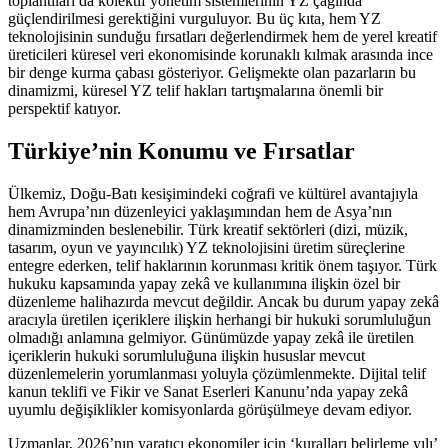
toplantıları da kolektif yönetim sistemlerinin YZ çağında
güçlendirilmesi gerektiğini vurguluyor. Bu üç kıta, hem YZ
teknolojisinin sunduğu fırsatları değerlendirmek hem de yerel kreatif
üreticileri küresel veri ekonomisinde korunaklı kılmak arasında ince
bir denge kurma çabası gösteriyor. Gelişmekte olan pazarların bu
dinamizmi, küresel YZ telif hakları tartışmalarına önemli bir
perspektif katıyor.
Türkiye’nin Konumu ve Fırsatlar
Ülkemiz, Doğu-Batı kesişimindeki coğrafi ve kültürel avantajıyla
hem Avrupa’nın düzenleyici yaklaşımından hem de Asya’nın
dinamizminden beslenebilir. Türk kreatif sektörleri (dizi, müzik,
tasarım, oyun ve yayıncılık) YZ teknolojisini üretim süreçlerine
entegre ederken, telif haklarının korunması kritik önem taşıyor. Türk
hukuku kapsamında yapay zekâ ve kullanımına ilişkin özel bir
düzenleme halihazırda mevcut değildir. Ancak bu durum yapay zekâ
aracıyla üretilen içeriklere ilişkin herhangi bir hukuki sorumluluğun
olmadığı anlamına gelmiyor. Günümüzde yapay zekâ ile üretilen
içeriklerin hukuki sorumluluğuna ilişkin hususlar mevcut
düzenlemelerin yorumlanması yoluyla çözümlenmekte. Dijital telif
kanun teklifi ve Fikir ve Sanat Eserleri Kanunu’nda yapay zekâ
uyumlu değişiklikler komisyonlarda görüşülmeye devam ediyor.
Uzmanlar, 2026’nın yaratıcı ekonomiler için ‘kuralları belirleme yılı’