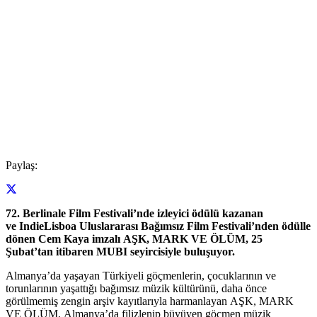
Paylaş:
72. Berlinale Film Festivali’nde izleyici ödülü kazanan
ve IndieLisboa Uluslararası Bağımsız Film Festivali’nden ödülle
dönen Cem Kaya imzalı AŞK, MARK VE ÖLÜM, 25
Şubat’tan itibaren MUBI seyircisiyle buluşuyor.
Almanya’da yaşayan Türkiyeli göçmenlerin, çocuklarının ve
torunlarının yaşattığı bağımsız müzik kültürünü, daha önce
görülmemiş zengin arşiv kayıtlarıyla harmanlayan AŞK, MARK
VE ÖLÜM, Almanya’da filizlenip büyüyen göçmen müzik