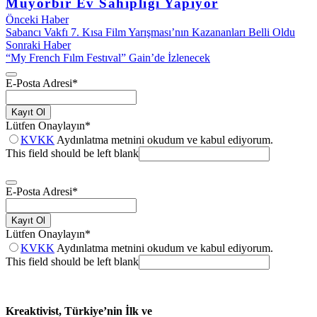
Müyorbir Ev Sahipliği Yapıyor
Önceki Haber
Sabancı Vakfı 7. Kısa Film Yarışması’nın Kazananları Belli Oldu
Sonraki Haber
“My French Fılm Festıval” Gain’de İzlenecek
E-Posta Adresi
*
Kayıt Ol
Lütfen Onaylayın
*
KVKK
Aydınlatma metnini okudum ve kabul ediyorum.
This field should be left blank
E-Posta Adresi
*
Kayıt Ol
Lütfen Onaylayın
*
KVKK
Aydınlatma metnini okudum ve kabul ediyorum.
This field should be left blank
Kreaktivist, Türkiye’nin İlk ve