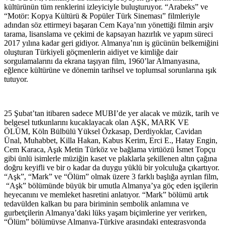
kültürünün tüm renklerini izleyiciyle buluşturuyor. “Arabeks” ve
“Motör: Kopya Kültürü & Popüler Türk Sineması” filmleriyle
adından söz ettirmeyi başaran Cem Kaya’nın yönettiği filmin arşiv
tarama, lisanslama ve çekimi de kapsayan hazırlık ve yapım süreci
2017 yılına kadar geri gidiyor. Almanya’nın iş gücünün belkemiğini
oluşturan Türkiyeli göçmenlerin aidiyet ve kimliğe dair
sorgulamalarını da ekrana taşıyan film, 1960’lar Almanyasına,
eğlence kültürüne ve dönemin tarihsel ve toplumsal sorunlarına ışık
tutuyor.
25 Şubat’tan itibaren sadece MUBI’de yer alacak ve müzik, tarih ve
belgesel tutkunlarını kucaklayacak olan AŞK, MARK VE
ÖLÜM, Köln Bülbülü Yüksel Özkasap, Derdiyoklar, Cavidan
Ünal, Muhabbet, Killa Hakan, Kabus Kerim, Erci E., Hatay Engin,
Cem Karaca, Aşık Metin Türköz ve bağlama virtüözü İsmet Topçu
gibi ünlü isimlerle müziğin kaset ve plaklarla şekillenen altın çağına
doğru keyifli ve bir o kadar da duygu yüklü bir yolculuğa çıkartıyor.
“Aşk”, “Mark” ve “Ölüm” olmak üzere 3 farklı başlığa ayrılan film,
“Aşk” bölümünde büyük bir umutla Almanya’ya göç eden işçilerin
heyecanını ve memleket hasretini anlatıyor. “Mark” bölümü artık
tedavülden kalkan bu para biriminin sembolik anlamına ve
gurbetçilerin Almanya’daki lüks yaşam biçimlerine yer verirken,
“Ölüm” bölümüyse Almanya-Türkiye arasındaki entegrasyonda