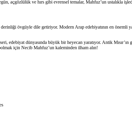
gün, açgözlülük ve hırs gibi evrensel temalar, Mahfuz’un ustalıkla işle
derinliği övgüyle dile getiriyor. Modern Arap edebiyatının en önemli ya
ri, edebiyat dünyasında büyük bir heyecan yaratıyor. Antik Mısır’ın g
bolmak için Necib Mahfuz’un kaleminden ilham alın!
es