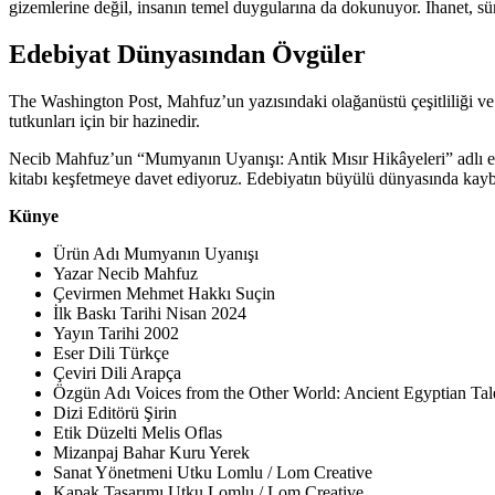
gizemlerine değil, insanın temel duygularına da dokunuyor. İhanet, sür
Edebiyat Dünyasından Övgüler
The Washington Post, Mahfuz’un yazısındaki olağanüstü çeşitliliği ve 
tutkunları için bir hazinedir.
Necib Mahfuz’un “Mumyanın Uyanışı: Antik Mısır Hikâyeleri” adlı ese
kitabı keşfetmeye davet ediyoruz. Edebiyatın büyülü dünyasında kay
Künye
Ürün Adı Mumyanın Uyanışı
Yazar Necib Mahfuz
Çevirmen Mehmet Hakkı Suçin
İlk Baskı Tarihi Nisan 2024
Yayın Tarihi 2002
Eser Dili Türkçe
Çeviri Dili Arapça
Özgün Adı Voices from the Other World: Ancient Egyptian Tal
Dizi Editörü Şirin
Etik Düzelti Melis Oflas
Mizanpaj Bahar Kuru Yerek
Sanat Yönetmeni Utku Lomlu / Lom Creative
Kapak Tasarımı Utku Lomlu / Lom Creative