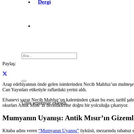
Dergi
Paylaş:
Arap edebiyatının önde gelen isimlerinden Necib Mahfuz’un muhteşem
Can Yayınları etiketiyle raflardaki yerini aldı.
Efsanevi yazar Necib Mahfuz’un kaleminden çıkan bu eser, tarihî şahsi
Ürün
sepetinize eklendi.
okurları Antik Mısır’ın derinliklerine doğru bir yolculuğa çıkarıyor.
Mumyanın Uyanışı: Antik Mısır’ın Gizeml
Kitaba adını veren
“Mumyanın Uyanışı”
öyküsü, mezarında rahatsız e