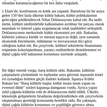
olmadan kuramayacağımızı bir kez daha vurguladı.
1 Ekim’de, konferansın en kritik anı yaşandı. Barselona’da bir araya
gelen 150’den fazla ülkenin kültür bakanı, kültür politikalarının
geleceğini şekillendirecek Nihai Deklarasyonu kabul etti. Bu tarihi
metin, kültürü sürdürülebilir kalkınmanın ayrılmaz bir parçası olarak
tanımladı ve küresel çapta uygulanacak ortak taahhütleri netleştirdi.
Deklarasyonun merkezinde kültür ekonomisi yer aldı. Bakanlar,
kültürün yalnızca kimlik ve mirasın taşıyıcısı değil, aynı zamanda
ekonomik büyümenin, istihdamın ve inovasyonun itici gücü
olduğunu kabul etti. Bu çerçevede, kültürel sektörlerin finansmana
erişiminin kolaylaştırılması, yaratıcı endüstrilerin desteklenmesi ve
dijital çağda telif haklarının korunması üzerinde uzlaşıldı.
Bir diğer önemli vurgu, barış kültürü oldu. Bakanlar, kültürün
çatışmaların çözümünde ve toplumlar arası güvenin inşasında temel
rol oynadığını belirten güçlü ifadeler kullandı. İspanya Kültür
Bakanı’nın “Barış kültürle başlar, kültür insanı insan yapan en
evrensel dildir” sözleri kapanışa damgasını vurdu. Ayrıca yapay
zekâ çağında kültürün rolü de deklarasyona dahil edildi. Ülkeler,
teknolojik gelişmelerin fırsatlarını değerlendirirken etik çerçevelerin
oluşturulması gerektiği konusunda hemfikir oldu. Bu yaklaşım,
dijital çağda kültürün korunması ve çeşitliliğin güvence altına