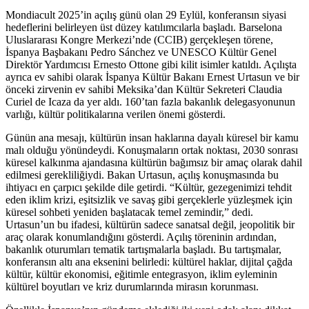
Mondiacult 2025’in açılış günü olan 29 Eylül, konferansın siyasi
hedeflerini belirleyen üst düzey katılımcılarla başladı. Barselona
Uluslararası Kongre Merkezi’nde (CCIB) gerçekleşen törene,
İspanya Başbakanı Pedro Sánchez ve UNESCO Kültür Genel
Direktör Yardımcısı Ernesto Ottone gibi kilit isimler katıldı. Açılışta
ayrıca ev sahibi olarak İspanya Kültür Bakanı Ernest Urtasun ve bir
önceki zirvenin ev sahibi Meksika’dan Kültür Sekreteri Claudia
Curiel de Icaza da yer aldı. 160’tan fazla bakanlık delegasyonunun
varlığı, kültür politikalarına verilen önemi gösterdi.
Günün ana mesajı, kültürün insan haklarına dayalı küresel bir kamu
malı olduğu yönündeydi. Konuşmaların ortak noktası, 2030 sonrası
küresel kalkınma ajandasına kültürün bağımsız bir amaç olarak dahil
edilmesi gerekliliğiydi. Bakan Urtasun, açılış konuşmasında bu
ihtiyacı en çarpıcı şekilde dile getirdi. “Kültür, gezegenimizi tehdit
eden iklim krizi, eşitsizlik ve savaş gibi gerçeklerle yüzleşmek için
küresel sohbeti yeniden başlatacak temel zemindir,” dedi.
Urtasun’un bu ifadesi, kültürün sadece sanatsal değil, jeopolitik bir
araç olarak konumlandığını gösterdi. Açılış töreninin ardından,
bakanlık oturumları tematik tartışmalarla başladı. Bu tartışmalar,
konferansın altı ana eksenini belirledi: kültürel haklar, dijital çağda
kültür, kültür ekonomisi, eğitimle entegrasyon, iklim eyleminin
kültürel boyutları ve kriz durumlarında mirasın korunması.