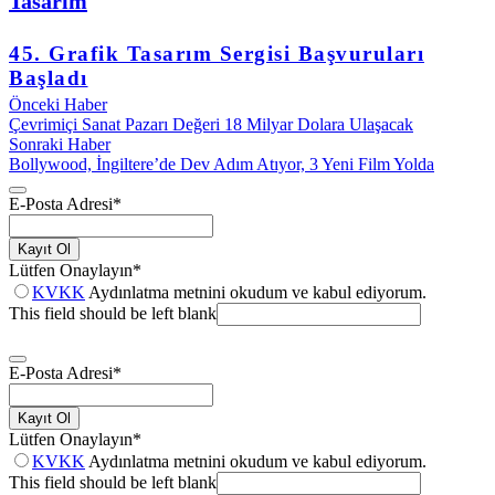
Tasarım
45. Grafik Tasarım Sergisi Başvuruları
Başladı
Önceki Haber
Çevrimiçi Sanat Pazarı Değeri 18 Milyar Dolara Ulaşacak
Sonraki Haber
Bollywood, İngiltere’de Dev Adım Atıyor, 3 Yeni Film Yolda
E-Posta Adresi
*
Kayıt Ol
Lütfen Onaylayın
*
KVKK
Aydınlatma metnini okudum ve kabul ediyorum.
This field should be left blank
E-Posta Adresi
*
Kayıt Ol
Lütfen Onaylayın
*
KVKK
Aydınlatma metnini okudum ve kabul ediyorum.
This field should be left blank