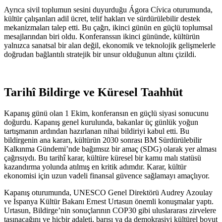
Ayrıca sivil toplumun sesini duyurduğu Ágora Cívica oturumunda,
kültür çalışanları adil ücret, telif hakları ve sürdürülebilir destek
mekanizmaları talep etti. Bu çağrı, ikinci günün en güçlü toplumsal
mesajlarından biri oldu. Konferanssın ikinci gününde, kültürün
yalnızca sanatsal bir alan değil, ekonomik ve teknolojik gelişmelerle
doğrudan bağlantılı stratejik bir unsur olduğunun altını çizildi.
Tarihî Bildirge ve Küresel Taahhüt
Kapanış günü olan 1 Ekim, konferansın en güçlü siyasi sonucunu
doğurdu. Kapanış genel kurulunda, bakanlar üç günlük yoğun
tartışmanın ardından hazırlanan nihai bildiriyi kabul etti. Bu
bildirgenin ana kararı, kültürün 2030 sonrası BM Sürdürülebilir
Kalkınma Gündemi’nde bağımsız bir amaç (SDG) olarak yer alması
çağrısıydı. Bu tarihî karar, kültüre küresel bir kamu malı statüsü
kazandırma yolunda atılmış en kritik adımdır. Karar, kültür
ekonomisi için uzun vadeli finansal güvence sağlamayı amaçlıyor.
Kapanış oturumunda, UNESCO Genel Direktörü Audrey Azoulay
ve İspanya Kültür Bakanı Ernest Urtasun önemli konuşmalar yaptı.
Urtasun, Bildirge’nin sonuçlarının COP30 gibi uluslararası zirvelere
taşınacağını ve hiçbir adaleti, barışı ya da demokrasiyi kültürel boyut