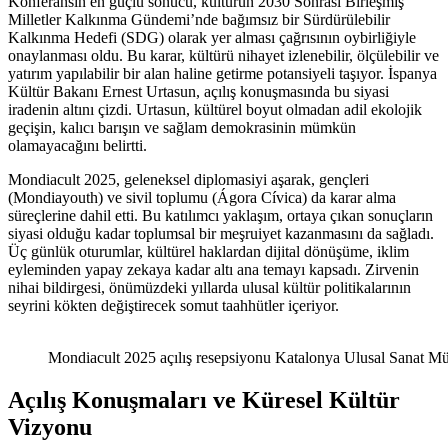
Konferansın en güçlü sonucu, kültürün 2030 Sonrası Birleşmiş
Milletler Kalkınma Gündemi’nde bağımsız bir Sürdürülebilir
Kalkınma Hedefi (SDG) olarak yer alması çağrısının oybirliğiyle
onaylanması oldu. Bu karar, kültürü nihayet izlenebilir, ölçülebilir ve
yatırım yapılabilir bir alan haline getirme potansiyeli taşıyor. İspanya
Kültür Bakanı Ernest Urtasun, açılış konuşmasında bu siyasi
iradenin altını çizdi. Urtasun, kültürel boyut olmadan adil ekolojik
geçişin, kalıcı barışın ve sağlam demokrasinin mümkün
olamayacağını belirtti.
Mondiacult 2025, geleneksel diplomasiyi aşarak, gençleri
(Mondiayouth) ve sivil toplumu (Ágora Cívica) da karar alma
süreçlerine dahil etti. Bu katılımcı yaklaşım, ortaya çıkan sonuçların
siyasi olduğu kadar toplumsal bir meşruiyet kazanmasını da sağladı.
Üç günlük oturumlar, kültürel haklardan dijital dönüşüme, iklim
eyleminden yapay zekaya kadar altı ana temayı kapsadı. Zirvenin
nihai bildirgesi, önümüzdeki yıllarda ulusal kültür politikalarının
seyrini kökten değiştirecek somut taahhütler içeriyor.
Mondiacult 2025 açılış resepsiyonu Katalonya Ulusal Sanat Mü
Açılış Konuşmaları ve Küresel Kültür
Vizyonu