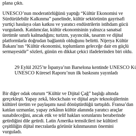
plana çıktı.
UNESCO’nun moderatörlüğünü yaptığı “Kültür Ekonomisi ve
Sürdürülebilir Kalkınma” panelinde, kültür sektörünün gayrisafi
yurtiçi hasılaya olan katkısı ve yaratıcı endüstrilerin istihdam gücü
vurgulandı. Katılımcılar, kültür ekonomisinin yalnızca sanatsal
üretimle sınırlı kalmadığını; turizm, yayıncılık, tasarım ve dijital
platformlarla doğrudan bağlantılı olduğunu belirtti. Nijerya Kültür
Bakanı’nın “Kültür ekonomisi, toplumların geleceğe dair en güçlü
sermayesidir” sözleri, günün en dikkat çekici ifadelerinden biri oldu.
29 Eylül 2025’te İspanya’nın Barselona kentinde UNESCO Kü
UNESCO Küresel Raporu’nun ilk baskısını yayınladı
Bir diğer odak oturum “Kültür ve Dijital Çağ” başlığı altında
gerçekleşti. Yapay zekâ, blockchain ve dijital arşiv teknolojilerinin
kültürel üretim ve paylaşımı nasıl dönüştürdüğü tartışıldı. Fransa’dan
katılan uzmanlar, yapay zekânın kültür alanında yaratıcı araçlar
sunabileceğini, ancak etik ve telif hakları sorunlarını beraberinde
getirdiğini dile getirdi. Latin Amerika temsilcileri ise kültürel
çeşitliliğin dijital mecralarda görünür kılınmasının önemini
vurguladı.