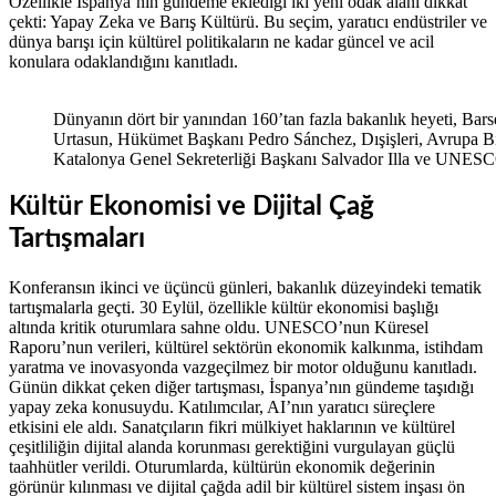
Özellikle İspanya’nın gündeme eklediği iki yeni odak alanı dikkat
çekti: Yapay Zeka ve Barış Kültürü. Bu seçim, yaratıcı endüstriler ve
dünya barışı için kültürel politikaların ne kadar güncel ve acil
konulara odaklandığını kanıtladı.
Dünyanın dört bir yanından 160’tan fazla bakanlık heyeti, Bar
Urtasun, Hükümet Başkanı Pedro Sánchez, Dışişleri, Avrupa Bir
Katalonya Genel Sekreterliği Başkanı Salvador Illa ve UNESCO
Kültür Ekonomisi ve Dijital Çağ
Tartışmaları
Konferansın ikinci ve üçüncü günleri, bakanlık düzeyindeki tematik
tartışmalarla geçti. 30 Eylül, özellikle kültür ekonomisi başlığı
altında kritik oturumlara sahne oldu. UNESCO’nun Küresel
Raporu’nun verileri, kültürel sektörün ekonomik kalkınma, istihdam
yaratma ve inovasyonda vazgeçilmez bir motor olduğunu kanıtladı.
Günün dikkat çeken diğer tartışması, İspanya’nın gündeme taşıdığı
yapay zeka konusuydu. Katılımcılar, AI’nın yaratıcı süreçlere
etkisini ele aldı. Sanatçıların fikri mülkiyet haklarının ve kültürel
çeşitliliğin dijital alanda korunması gerektiğini vurgulayan güçlü
taahhütler verildi. Oturumlarda, kültürün ekonomik değerinin
görünür kılınması ve dijital çağda adil bir kültürel sistem inşası ön