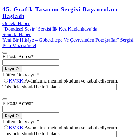
45. Grafik Tasarım Sergisi Başvuruları
Başladı
Önceki Haber
“Döngüsel Seyir” Sergisi İlk Kez Kaplankaya’da
Sonraki Haber
Yeni Bir Hikâye – Göbeklitepe Ve Çevresinden Fotoğraflar” Sergisi
Pera Müzesi’nde!
E-Posta Adresi
*
Kayıt Ol
Lütfen Onaylayın
*
KVKK
Aydınlatma metnini okudum ve kabul ediyorum.
This field should be left blank
E-Posta Adresi
*
Kayıt Ol
Lütfen Onaylayın
*
KVKK
Aydınlatma metnini okudum ve kabul ediyorum.
This field should be left blank