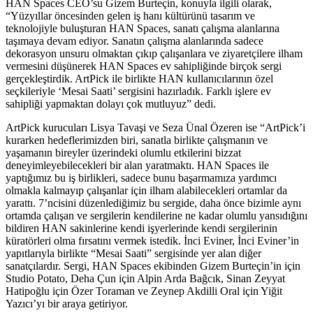
HAN Spaces CEO’su Gizem Burteçin, konuyla ilgili olarak,
“Yüzyıllar öncesinden gelen iş hanı kültürünü tasarım ve
teknolojiyle buluşturan HAN Spaces, sanatı çalışma alanlarına
taşımaya devam ediyor. Sanatın çalışma alanlarında sadece
dekorasyon unsuru olmaktan çıkıp çalışanlara ve ziyaretçilere ilham
vermesini düşünerek HAN Spaces ev sahipliğinde birçok sergi
gerçekleştirdik. ArtPick ile birlikte HAN kullanıcılarının özel
seçkileriyle ‘Mesai Saati’ sergisini hazırladık. Farklı işlere ev
sahipliği yapmaktan dolayı çok mutluyuz” dedi.
ArtPick kurucuları Lisya Tavaşi ve Seza Ünal Özeren ise “ArtPick’i
kurarken hedeflerimizden biri, sanatla birlikte çalışmanın ve
yaşamanın bireyler üzerindeki olumlu etkilerini bizzat
deneyimleyebilecekleri bir alan yaratmaktı. HAN Spaces ile
yaptığımız bu iş birlikleri, sadece bunu başarmamıza yardımcı
olmakla kalmayıp çalışanlar için ilham alabilecekleri ortamlar da
yarattı. 7’ncisini düzenlediğimiz bu sergide, daha önce bizimle aynı
ortamda çalışan ve sergilerin kendilerine ne kadar olumlu yansıdığını
bildiren HAN sakinlerine kendi işyerlerinde kendi sergilerinin
küratörleri olma fırsatını vermek istedik. İnci Eviner, İnci Eviner’in
yapıtlarıyla birlikte “Mesai Saati” sergisinde yer alan diğer
sanatçılardır. Sergi, HAN Spaces ekibinden Gizem Burteçin’in için
Studio Potato, Deha Çun için Alpin Arda Bağcık, Sinan Zeyyat
Hatipoğlu için Özer Toraman ve Zeynep Akdilli Oral için Yiğit
Yazıcı’yı bir araya getiriyor.