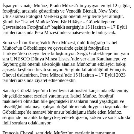
İspanyol sanatçı Muñoz, Prado Müzesi’nin yaşayan en iyi 12 çağdaş
fotoğrafçı arasında gösterilmiş ve Venedik Bienali, New York
Uluslararası Fotoğraf Merkezi gibi önemli sergilerde yer almıştır.
Şimdi ise “Isabel Muñoz: Yeni Bir Hikâye – Göbeklitepe ve
Çevresinden Fotoğraflar” başlıklı sergisiyle 15 Haziran – 17 Eylül
tarihleri arasında Pera Müzesi’nde sanatseverlerle buluşacak.
Suna ve İnan Kıraç Vakfı Pera Müzesi, ünlü fotoğrafçı Isabel
Muñoz’un Göbeklitepe ve çevresinde çektiği fotoğrafları
Türkiye’deki izleyicilerle buluşturuyor. Sergi, Göbeklitepe’nin yanı
sıra UNESCO Dünya Mirası Listesi’nde yer alan Karahantepe ve
Sayburç gibi önemli arkeolojik alanları Muñoz’un etkileyici bakış
açısıyla keşfetme fırsatı sunuyor. Serginin küratörlüğünü François
Cheval üstlenirken, Pera Müzesi’nde 15 Haziran – 17 Eylül 2023
tarihleri arasında ziyaret edilebilecektir.
Sanatçı Göbeklitepe’nin büyüleyici atmosferi karşısında etkilenmiş
bir şekilde sanat eserleri yaratmıştır. Isabel Muñoz, fotoğraf
makineleri olmadan bile geçmişteki insanların nasıl yaşadığını ve
hissettiğini anlamaya çalışan doğal bir merak duygusu taşımaktadır.
Göbeklitepe’de manevi bir unsur bulduğunu ifade eden Muñoz,
sergisinde bu antik bölgeyi keşfederek gizem, köken ve sonsuzlukla
ilgili sorulara odaklanıyor.
François Cheval, sergideki Muñoz’un eserlerinin tamamının