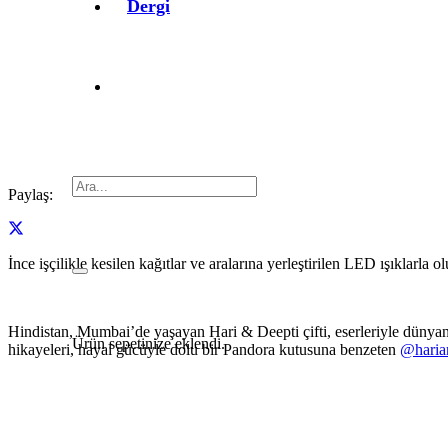
Dergi
Paylaş:
İnce işçilikle kesilen kağıtlar ve aralarına yerleştirilen LED ışıklarla o
Hindistan, Mumbai’de yaşayan Hari & Deepti çifti, eserleriyle dünyanın 
Ürün
sepetinize eklendi.
hikayeleri, hayal gücüyle dolu bir Pandora kutusuna benzeten
@haria