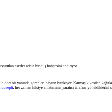
luşturulan eserler adeta bir düş bahçesini andırıyor.
dört bir yanında görenleri hayran bırakıyor. Karmaşık kesilen kağıtlar, ı
nddeepti
, her zaman hikâye anlatımının yaratıcı tarafına yöneldiklerini s