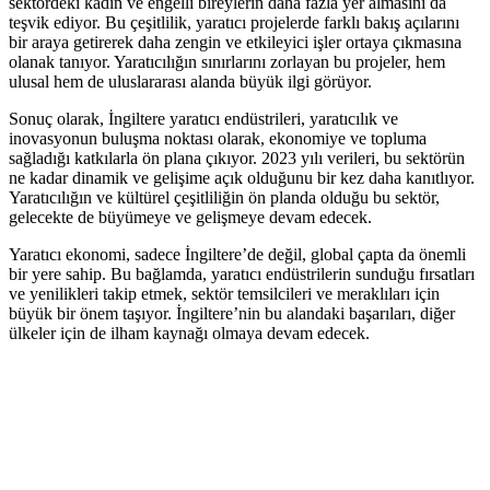
sektördeki kadın ve engelli bireylerin daha fazla yer almasını da
teşvik ediyor. Bu çeşitlilik, yaratıcı projelerde farklı bakış açılarını
bir araya getirerek daha zengin ve etkileyici işler ortaya çıkmasına
olanak tanıyor. Yaratıcılığın sınırlarını zorlayan bu projeler, hem
ulusal hem de uluslararası alanda büyük ilgi görüyor.
Sonuç olarak, İngiltere yaratıcı endüstrileri, yaratıcılık ve
inovasyonun buluşma noktası olarak, ekonomiye ve topluma
sağladığı katkılarla ön plana çıkıyor. 2023 yılı verileri, bu sektörün
ne kadar dinamik ve gelişime açık olduğunu bir kez daha kanıtlıyor.
Yaratıcılığın ve kültürel çeşitliliğin ön planda olduğu bu sektör,
gelecekte de büyümeye ve gelişmeye devam edecek.
Yaratıcı ekonomi, sadece İngiltere’de değil, global çapta da önemli
bir yere sahip. Bu bağlamda, yaratıcı endüstrilerin sunduğu fırsatları
ve yenilikleri takip etmek, sektör temsilcileri ve meraklıları için
büyük bir önem taşıyor. İngiltere’nin bu alandaki başarıları, diğer
ülkeler için de ilham kaynağı olmaya devam edecek.