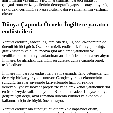
araştırmasını yayınladı. PEC’in araştırması, yaratıcı endüstri
çalışanlarının ve izleyicilerinin demografik yapısını ortaya koyarak,
sektördeki çeşitliliği ve kapsayıcılığı daha iyi anlamamıza yardımcı
oluyor.
Dünya Çapında Örnek: İngiltere yaratıcı
endüstrileri
Yaratıcı endüstri, sadece İngiltere’nin değil, global ekonominin de
önemli bir itici gücü. Özellikle müzik endüstrisi, film yapımcılığı,
grafik tasarım ve dijital medya gibi alanlarda yaratıcılık ve
yenilikçilik, ekonomiyi canlandıran ana faktörler arasında yer alıyor.
İngiltere, bu alandaki liderliğini sürdürerek dünya çapında örnek
teşkil ediyor.
İngiltere’nin yaratıcı endüstrileri, aynı zamanda genç yetenekler için
de cazip bir kariyer yolu sunuyor. Gençler, yaratıcı ekonominin
sunduğu fırsatlar sayesinde kariyerlerinde hızlı bir şekilde
ilerleyebiliyor ve inovatif projelerde yer alarak kendi yaratıcılıklarını
en üst düzeyde kullanabiliyorlar. Bu durum, sadece bireysel kariyer
gelişimi için değil, aynı zamanda ülkenin kültürel ve ekonomik
kalkınması için de büyük önem taşıyor.
Yaratıcı endüstrinin sunduğu bu dinamik ve kapsayıcı ortam,