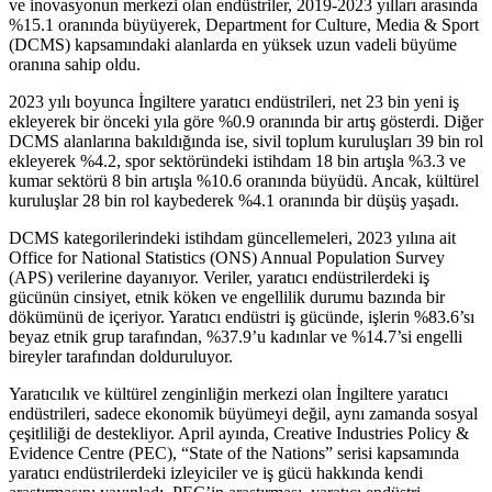
ve inovasyonun merkezi olan endüstriler, 2019-2023 yılları arasında
%15.1 oranında büyüyerek, Department for Culture, Media & Sport
(DCMS) kapsamındaki alanlarda en yüksek uzun vadeli büyüme
oranına sahip oldu.
2023 yılı boyunca İngiltere yaratıcı endüstrileri, net 23 bin yeni iş
ekleyerek bir önceki yıla göre %0.9 oranında bir artış gösterdi. Diğer
DCMS alanlarına bakıldığında ise, sivil toplum kuruluşları 39 bin rol
ekleyerek %4.2, spor sektöründeki istihdam 18 bin artışla %3.3 ve
kumar sektörü 8 bin artışla %10.6 oranında büyüdü. Ancak, kültürel
kuruluşlar 28 bin rol kaybederek %4.1 oranında bir düşüş yaşadı.
DCMS kategorilerindeki istihdam güncellemeleri, 2023 yılına ait
Office for National Statistics (ONS) Annual Population Survey
(APS) verilerine dayanıyor. Veriler, yaratıcı endüstrilerdeki iş
gücünün cinsiyet, etnik köken ve engellilik durumu bazında bir
dökümünü de içeriyor. Yaratıcı endüstri iş gücünde, işlerin %83.6’sı
beyaz etnik grup tarafından, %37.9’u kadınlar ve %14.7’si engelli
bireyler tarafından dolduruluyor.
Yaratıcılık ve kültürel zenginliğin merkezi olan İngiltere yaratıcı
endüstrileri, sadece ekonomik büyümeyi değil, aynı zamanda sosyal
çeşitliliği de destekliyor. April ayında, Creative Industries Policy &
Evidence Centre (PEC), “State of the Nations” serisi kapsamında
yaratıcı endüstrilerdeki izleyiciler ve iş gücü hakkında kendi