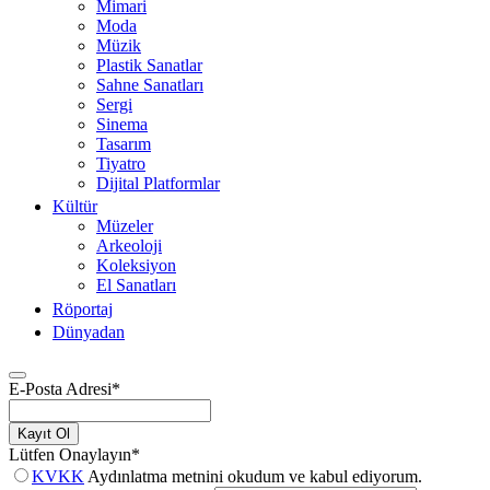
Mimari
Moda
Müzik
Plastik Sanatlar
Sahne Sanatları
Sergi
Sinema
Tasarım
Tiyatro
Dijital Platformlar
Kültür
Müzeler
Arkeoloji
Koleksiyon
El Sanatları
Röportaj
Dünyadan
E-Posta Adresi
*
Kayıt Ol
Lütfen Onaylayın
*
KVKK
Aydınlatma metnini okudum ve kabul ediyorum.