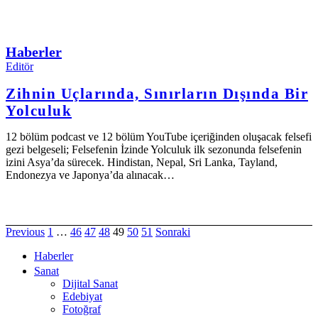
Haberler
Editör
Zihnin Uçlarında, Sınırların Dışında Bir
Yolculuk
12 bölüm podcast ve 12 bölüm YouTube içeriğinden oluşacak felsefi
gezi belgeseli; Felsefenin İzinde Yolculuk ilk sezonunda felsefenin
izini Asya’da sürecek. Hindistan, Nepal, Sri Lanka, Tayland,
Endonezya ve Japonya’da alınacak…
Previous
1
…
46
47
48
49
50
51
Sonraki
Haberler
Sanat
Dijital Sanat
Edebiyat
Fotoğraf