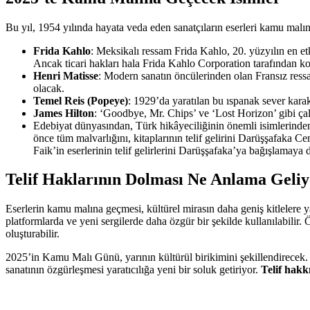
Bu yıl, 1954 yılında hayata veda eden sanatçıların eserleri kamu malı
Frida Kahlo
: Meksikalı ressam Frida Kahlo, 20. yüzyılın en etk
Ancak ticari hakları hala Frida Kahlo Corporation tarafından ko
Henri Matisse
: Modern sanatın öncülerinden olan Fransız ress
olacak.
Temel Reis (Popeye)
: 1929’da yaratılan bu ıspanak sever kara
James Hilton
: ‘Goodbye, Mr. Chips’ ve ‘Lost Horizon’ gibi çalı
Edebiyat dünyasından, Türk hikâyeciliğinin önemli isimlerind
önce tüm malvarlığını, kitaplarının telif gelirini Darüşşafaka 
Faik’in eserlerinin telif gelirlerini Darüşşafaka’ya bağışlamaya
Telif Haklarının Dolması Ne Anlama Geli
Eserlerin kamu malına geçmesi, kültürel mirasın daha geniş kitlelere ya
platformlarda ve yeni sergilerde daha özgür bir şekilde kullanılabilir. 
oluşturabilir.
2025’in Kamu Malı Günü, yarının kültürül birikimini şekillendirecek. B
sanatının özgürleşmesi yaratıcılığa yeni bir soluk getiriyor.
Telif hakk