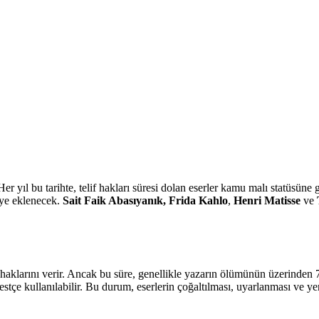
er yıl bu tarihte, telif hakları süresi dolan eserler kamu malı statüsüne
teye eklenecek.
Sait Faik Abasıyanık, Frida Kahlo
,
Henri Matisse
ve
nım haklarını verir. Ancak bu süre, genellikle yazarın ölümünün üzerinde
bestçe kullanılabilir. Bu durum, eserlerin çoğaltılması, uyarlanması ve yen