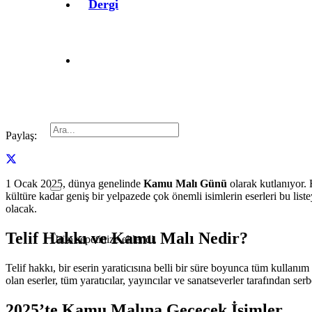
Dergi
Paylaş:
1 Ocak 2025, dünya genelinde
Kamu Malı Günü
olarak kutlanıyor. H
kültüre kadar geniş bir yelpazede çok önemli isimlerin eserleri bu lis
olacak.
Telif Hakkı ve Kamu Malı Nedir?
Ürün
sepetinize eklendi.
Telif hakkı, bir eserin yaraticısına belli bir süre boyunca tüm kulla
olan eserler, tüm yaratıcılar, yayıncılar ve sanatseverler tarafından ser
2025’te Kamu Malına Geçecek İsimler