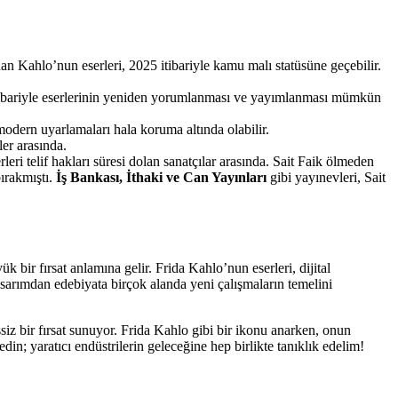
ınan Kahlo’nun eserleri, 2025 itibariyle kamu malı statüsüne geçebilir.
 itibariyle eserlerinin yeniden yorumlanması ve yayımlanması mümkün
odern uyarlamaları hala koruma altında olabilir.
ler arasında.
rleri telif hakları süresi dolan sanatçılar arasında. Sait Faik ölmeden
bırakmıştı.
İş Bankası, İthaki ve Can Yayınları
gibi yayınevleri, Sait
 bir fırsat anlamına gelir. Frida Kahlo’nun eserleri, dijital
 tasarımdan edebiyata birçok alanda yeni çalışmaların temelini
siz bir fırsat sunuyor. Frida Kahlo gibi bir ikonu anarken, onun
in; yaratıcı endüstrilerin geleceğine hep birlikte tanıklık edelim!