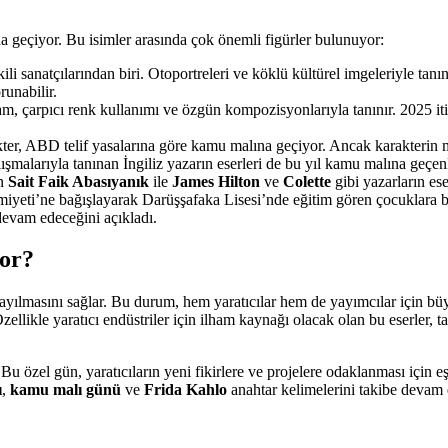
na geçiyor. Bu isimler arasında çok önemli figürler bulunuyor:
ili sanatçılarından biri. Otoportreleri ve köklü kültürel imgeleriyle tan
runabilir.
am, çarpıcı renk kullanımı ve özgün kompozisyonlarıyla tanınır. 2025
kter, ABD telif yasalarına göre kamu malına geçiyor. Ancak karakterin m
şmalarıyla tanınan İngiliz yazarın eserleri de bu yıl kamu malına geçen
en
Sait Faik Abasıyanık
ile
James Hilton
ve
Colette
gibi yazarların ese
Cemiyeti’ne bağışlayarak Darüşşafaka Lisesi’nde eğitim gören çocuklara 
 devam edeceğini açıkladı.
yor?
yılmasını sağlar. Bu durum, hem yaratıcılar hem de yayımcılar için büyük
Özellikle yaratıcı endüstriler için ilham kaynağı olacak olan bu eserler,
u özel gün, yaratıcıların yeni fikirlere ve projelere odaklanması için eş
ı
,
kamu malı günü
ve
Frida Kahlo
anahtar kelimelerini takibe devam ed