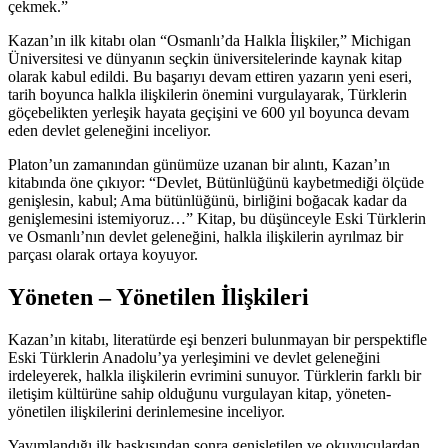
çekmek.”
Kazan’ın ilk kitabı olan “Osmanlı’da Halkla İlişkiler,” Michigan
Üniversitesi ve dünyanın seçkin üniversitelerinde kaynak kitap
olarak kabul edildi. Bu başarıyı devam ettiren yazarın yeni eseri,
tarih boyunca halkla ilişkilerin önemini vurgulayarak, Türklerin
göçebelikten yerleşik hayata geçişini ve 600 yıl boyunca devam
eden devlet geleneğini inceliyor.
Platon’un zamanından günümüze uzanan bir alıntı, Kazan’ın
kitabında öne çıkıyor: “Devlet, Bütünlüğünü kaybetmediği ölçüde
genişlesin, kabul; Ama bütünlüğünü, birliğini boğacak kadar da
genişlemesini istemiyoruz…” Kitap, bu düşünceyle Eski Türklerin
ve Osmanlı’nın devlet geleneğini, halkla ilişkilerin ayrılmaz bir
parçası olarak ortaya koyuyor.
Yöneten – Yönetilen İlişkileri
Kazan’ın kitabı, literatürde eşi benzeri bulunmayan bir perspektifle
Eski Türklerin Anadolu’ya yerleşimini ve devlet geleneğini
irdeleyerek, halkla ilişkilerin evrimini sunuyor. Türklerin farklı bir
iletişim kültürüne sahip olduğunu vurgulayan kitap, yöneten-
yönetilen ilişkilerini derinlemesine inceliyor.
Yayımlandığı ilk baskısından sonra genişletilen ve okuyuculardan