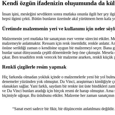
Kendi özgün ifadenizin oluşumunda da kült
İnsan işini, mesleğini sevdikten sonra mutlaka onunla ilgili her şey ilgi
hepsi ilgimi çekti. Bütün bunların üzerinde akıl yürütmem hem kafa
Üretimde malzemenin yeri ve kullanımı için neler söyl
Malzemenin yeri mutlaka bir sanatçının eser verme sürecini etkiler. Mes
malzemeyle anlatmaktır. Ressam için renk önemlidir, renkle anlatır. A
önüne serildiği zaman o kendisine uygun bir malzemeyi seçer. Bana geli
bunlar sanat dünyasında çeşitli dönemlerde hep öne çıkmıştır. Mesela 
çıkar. Ben tesadüfen renk verecek bir malzeme ararken, renkli küçük şi
Renkli çizgilerle resim yapmak
Hiç farkında olmadan yokluk içinde o malzemelerle yeni bir yol bulm
denemeler yüzünden yok olmuştur. Da Vinci, araştırmacı kimliğiyle çok
olanakları sağlar. Yani farklı, saydam bir renkte üst üste bindikleri 
ve Da Vinci bunları aradığı için birçok resmi de harap olmuştur. Ama 
biçimiyle uğraşır. Bu üslubunu etkiler. Malzeme her zaman sanatçının a
“Sanat eseri sadece bir fikir, bir düşüncenin anlatılması değildi