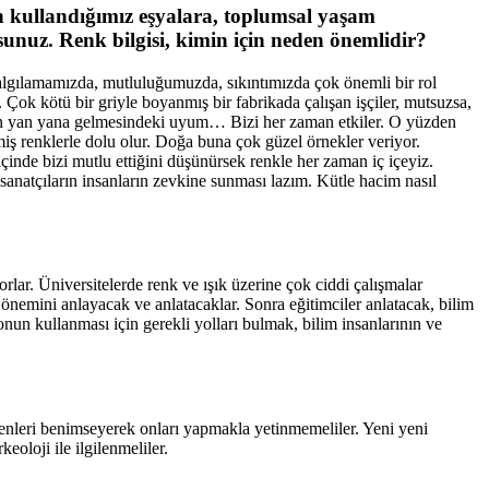
n kullandığımız eşyalara, toplumsal yaşam
rsunuz. Renk bilgisi, kimin için neden önemlidir?
 algılamamızda, mutluluğumuzda, sıkıntımızda çok önemli bir rol
. Çok kötü bir griyle boyanmış bir fabrikada çalışan işçiler, mutsuzsa,
lerin yan yana gelmesindeki uyum… Bizi her zaman etkiler. O yüzden
miş renklerle dolu olur. Doğa buna çok güzel örnekler veriyor.
çinde bizi mutlu ettiğini düşünürsek renkle her zaman iç içeyiz.
sanatçıların insanların zevkine sunması lazım. Kütle hacim nasıl
lar. Üniversitelerde renk ve ışık üzerine çok ciddi çalışmalar
önemini anlayacak ve anlatacaklar. Sonra eğitimciler anlatacak, bilim
 onun kullanması için gerekli yolları bulmak, bilim insanlarının ve
enenleri benimseyerek onları yapmakla yetinmemeliler. Yeni yeni
eoloji ile ilgilenmeliler.