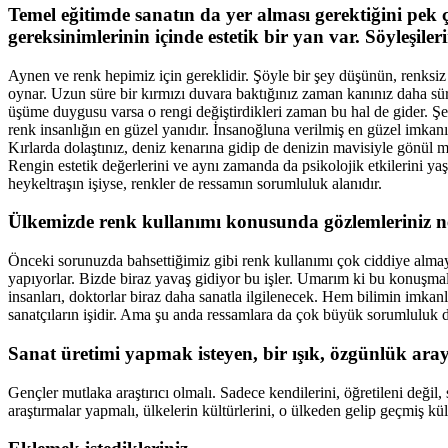
Temel eğitimde sanatın da yer alması gerektiğini pek
gereksinimlerinin içinde estetik bir yan var. Söyleşil
Aynen ve renk hepimiz için gereklidir. Şöyle bir şey düşünün, renksi
oynar. Uzun süre bir kırmızı duvara baktığınız zaman kanınız daha sürat
üşüme duygusu varsa o rengi değiştirdikleri zaman bu hal de gider. Ş
renk insanlığın en güzel yanıdır. İnsanoğluna verilmiş en güzel imkanı
Kırlarda dolaştınız, deniz kenarına gidip de denizin mavisiyle gönül m
Rengin estetik değerlerini ve aynı zamanda da psikolojik etkilerini ya
heykeltraşın işiyse, renkler de ressamın sorumluluk alanıdır.
Ülkemizde renk kullanımı konusunda gözlemleriniz n
Önceki sorunuzda bahsettiğimiz gibi renk kullanımı çok ciddiye almayac
yapıyorlar. Bizde biraz yavaş gidiyor bu işler. Umarım ki bu konuşmal
insanları, doktorlar biraz daha sanatla ilgilenecek. Hem bilimin imkanl
sanatçıların işidir. Ama şu anda ressamlara da çok büyük sorumluluk 
Sanat üretimi yapmak isteyen, bir ışık, özgünlük aray
Gençler mutlaka araştırıcı olmalı. Sadece kendilerini, öğretileni deği
araştırmalar yapmalı, ülkelerin kültürlerini, o ülkeden gelip geçmiş kült