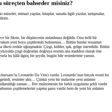
u süreçten bahseder misiniz?
üzeler, mimari yapılar, kitaplar, sanatla ilgili yazılar, tartışmalar,
lirim.
 bir fikrin, bir düşüncenin anlatılması değildir. Onu belli bir
bir takım yeni boya çeşitlerinin bulunması… Bütün bunlar ressamın
ilkesi renkle uğraşmaktır. Çizgi, kültler, ışık, gölge önemlidir. Bütün
20. yüzyılda çizgi doğrudan doğruya resmin ana maddesi olarak öne
ela bu hâlâ ilginç bir şeydir, bugün bile resimlerime yansın.
 Rönesans’ta Leonardo Da Vinci vardır. Leonardo’nun birçok resmi bu
e getirdi, resimler aktı… Çünkü yeni bir malzeme yeni anlatım
e kullanıldığı zaman… Her malzemenin bir farklı uygulama şekli vardır
lubunun çeşitlemelerini yapma şansı vardır hem de yeni bir anlatım