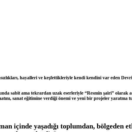
ızlıkları, hayalleri ve keşfettikleriyle kendi kendini var eden Dev
üslubunda sabit ama tekrardan uzak eserleriyle “Resmin şairi” olara
anatını, sanat eğitimine verdiği önemi ve yeni bir projeler yaratm
aman içinde yaşadığı toplumdan, bölgeden e