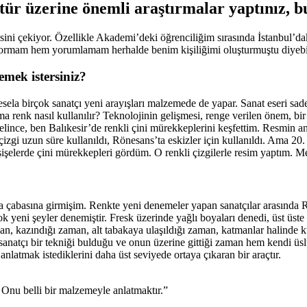
ür üzerine önemli araştırmalar yaptınız, b
sini çekiyor. Özellikle Akademi’deki öğrenciliğim sırasında İstanbul’daki m
 yormam hem yorumlamam herhalde benim kişiliğimi oluşturmuştu diyebi
emek istersiniz?
ela birçok sanatçı yeni arayışları malzemede de yapar. Sanat eseri sadece
ma renk nasıl kullanılır? Teknolojinin gelişmesi, renge verilen önem, 
nce, ben Balıkesir’de renkli çini mürekkeplerini keşfettim. Resmin ana 
çizgi uzun süre kullanıldı, Rönesans’ta eskizler için kullanıldı. Ama 
şelerde çini mürekkepleri gördüm. O renkli çizgilerle resim yaptım. Mes
a çabasına girmişim. Renkte yeni denemeler yapan sanatçılar arasında
 yeni şeyler denemiştir. Fresk üzerinde yağlı boyaları denedi, üst üst
zaman, kazındığı zaman, alt tabakaya ulaşıldığı zaman, katmanlar halind
sanatçı bir tekniği bulduğu ve onun üzerine gittiği zaman hem kendi üs
nlatmak istediklerini daha üst seviyede ortaya çıkaran bir araçtır.
r. Onu belli bir malzemeyle anlatmaktır.”