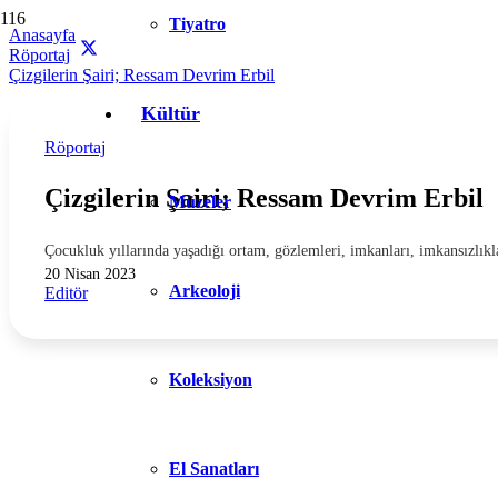
Tiyatro
Anasayfa
Röportaj
Çizgilerin Şairi; Ressam Devrim Erbil
Kültür
Röportaj
Çizgilerin Şairi; Ressam Devrim Erbil
Müzeler
Çocukluk yıllarında yaşadığı ortam, gözlemleri, imkanları, imkansızlıkl
20 Nisan 2023
Arkeoloji
Editör
Koleksiyon
El Sanatları