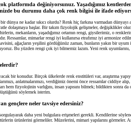
 çok platformda değiniyorsunuz. Yaşadığımız kentlerde
erinizde bu durumu daha çok renk bilgisi ile ifade ediyo
z bir dünya ne kadar sıkıcı olurdu? Renk hiç farkına varmadan dünyayı
le dolaşmaya başlar. Bir takım fizyolojik gelişmeler, değişiklikler olur
ehirlerin, mekanların, yaşadığımız ortamın rengi, giysilerimiz, o renk
dır. Ressamlar, mimarlar rengi iyi kullanırsa etrafımız iyi armonize edil
avisini, ağaçların yeşilini gördüğünüz zaman, bunların yakın bir uyum i
şıyoruz. Bu yüzden rengi çok iyi bilmemiz lazım. Yeni renk uyumlarını, 
elerdir?
ak bir konudur. Birçok ülkelerde renk enstitüleri var, araştırma yapıyor
arımızı, anlatmalarımızı, verdiğimiz önemi önce ressamlar ciddiye alıp, 
arı hem fizyolojinin varlığını, insan yapısını bilmek; bildikten sonra da
düştüğünü söylemek isterim.
an gençlere neler tavsiye edersiniz?
l, sorgulayarak daha yeni bulgulara erişmeleri gerekli. Kendilerine söyl
ürlerin ürünlerini görmeliler. Müzelerini, mimari yapılarını görmeler. Ark