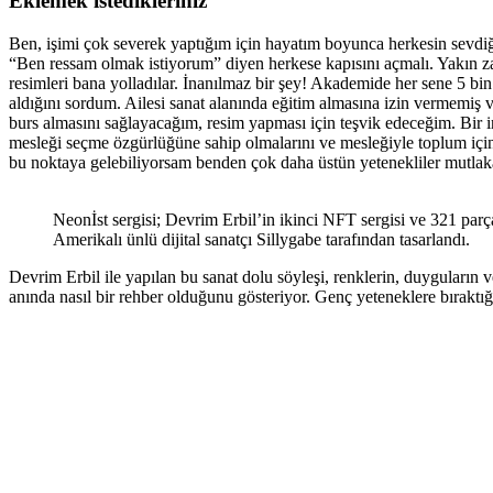
Eklemek istedikleriniz
Ben, işimi çok severek yaptığım için hayatım boyunca herkesin sevdiği
“Ben ressam olmak istiyorum” diyen herkese kapısını açmalı. Yakın zam
resimleri bana yolladılar. İnanılmaz bir şey! Akademide her sene 5 bin
aldığını sordum. Ailesi sanat alanında eğitim almasına izin vermemiş
burs almasını sağlayacağım, resim yapması için teşvik edeceğim. Bir in
mesleği seçme özgürlüğüne sahip olmalarını ve mesleğiyle toplum için
bu noktaya gelebiliyorsam benden çok daha üstün yetenekliler mutlak
Neonİst sergisi; Devrim Erbil’in ikinci NFT sergisi ve 321 par
Amerikalı ünlü dijital sanatçı Sillygabe tarafından tasarlandı.
Devrim Erbil ile yapılan bu sanat dolu söyleşi, renklerin, duyguların v
anında nasıl bir rehber olduğunu gösteriyor. Genç yeteneklere bıraktığ