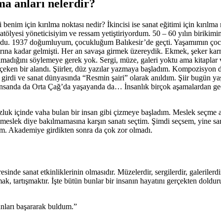
lma anları nelerdir?
benim için kırılma noktası nedir? İkincisi ise sanat eğitimi için kırılm
atölyesi yöneticisiyim ve ressam yetiştiriyordum. 50 – 60 yılın biriki
 oldu. 1937 doğumluyum, çocukluğum Balıkesir’de geçti. Yaşamımın çoc
ına kadar gelmişti. Her an savaşa girmek üzereydik. Ekmek, şeker karney
olmadığını söylemeye gerek yok. Sergi, müze, galeri yoktu ama kitaplar 
 çeken bir alandı. Şiirler, düz yazılar yazmaya başladım. Kompozisyon d
e girdi ve sanat dünyasında “Resmin şairi” olarak anıldım. Şiir bugün 
 insanda da Orta Çağ’da yaşayanda da… İnsanlık birçok aşamalardan geç
uzluk içinde vaha bulan bir insan gibi çizmeye başladım. Meslek seçme 
ir meslek diye bakılmamasına karşın sanatı seçtim. Şimdi seçsem, yine 
m. Akademiye girdikten sonra da çok zor olmadı.
vresinde sanat etkinliklerinin olmasıdır. Müzelerdir, sergilerdir, galeri
ak, tartışmaktır. İşte bütün bunlar bir insanın hayatını gerçekten dolduru
nları başararak buldum.”