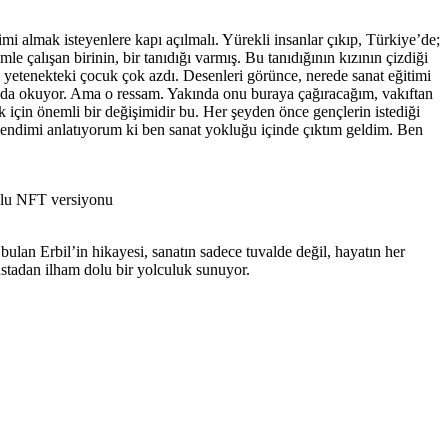
i almak isteyenlere kapı açılmalı. Yürekli insanlar çıkıp, Türkiye’de;
çalışan birinin, bir tanıdığı varmış. Bu tanıdığının kızının çizdiği
o yetenekteki çocuk çok azdı. Desenleri görünce, nerede sanat eğitimi
landa okuyor. Ama o ressam. Yakında onu buraya çağıracağım, vakıftan
k için önemli bir değişimidir bu. Her şeyden önce gençlerin istediği
 kendimi anlatıyorum ki ben sanat yokluğu içinde çıktım geldim. Ben
onlu NFT versiyonu
bulan Erbil’in hikayesi, sanatın sadece tuvalde değil, hayatın her
 ustadan ilham dolu bir yolculuk sunuyor.