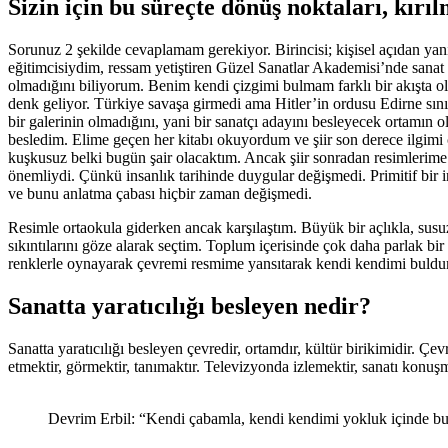
Sizin için bu süreçte dönüş noktaları, kırı
Sorunuz 2 şekilde cevaplamam gerekiyor. Birincisi; kişisel açıdan yani 
eğitimcisiydim, ressam yetiştiren Güzel Sanatlar Akademisi’nde sanat 
olmadığını biliyorum. Benim kendi çizgimi bulmam farklı bir akışta
denk geliyor. Türkiye savaşa girmedi ama Hitler’in ordusu Edirne sınır
bir galerinin olmadığını, yani bir sanatçı adayını besleyecek ortamın 
besledim. Elime geçen her kitabı okuyordum ve şiir son derece ilgimi
kuşkusuz belki bugün şair olacaktım. Ancak şiir sonradan resimlerim
önemliydi. Çünkü insanlık tarihinde duygular değişmedi. Primitif bir
ve bunu anlatma çabası hiçbir zaman değişmedi.
Resimle ortaokula giderken ancak karşılaştım. Büyük bir açlıkla, sus
sıkıntılarını göze alarak seçtim. Toplum içerisinde çok daha parlak b
renklerle oynayarak çevremi resmime yansıtarak kendi kendimi buldu
Sanatta yaratıcılığı besleyen nedir?
Sanatta yaratıcılığı besleyen çevredir, ortamdır, kültür birikimidir. Çe
etmektir, görmektir, tanımaktır. Televizyonda izlemektir, sanatı konuşm
Devrim Erbil: “Kendi çabamla, kendi kendimi yokluk içinde bu