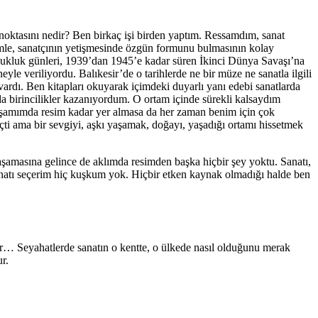
a noktasını nedir? Ben birkaç işi birden yaptım. Ressamdım, sanat
mimle, sanatçının yetişmesinde özgün formunu bulmasının kolay
ukluk günleri, 1939’dan 1945’e kadar süren İkinci Dünya Savaşı’na
le veriliyordu. Balıkesir’de o tarihlerde ne bir müze ne sanatla ilgili
vardı. Ben kitapları okuyarak içimdeki duyarlı yanı edebi sanatlarda
a birincilikler kazanıyordum. O ortam içinde sürekli kalsaydım
yaşamımda resim kadar yer almasa da her zaman benim için çok
ti ama bir sevgiyi, aşkı yaşamak, doğayı, yaşadığı ortamı hissetmek
aşamasına gelince de aklımda resimden başka hiçbir şey yoktu. Sanatı,
sanatı seçerim hiç kuşkum yok. Hiçbir etken kaynak olmadığı halde ben
lerdir… Seyahatlerde sanatın o kentte, o ülkede nasıl olduğunu merak
r.