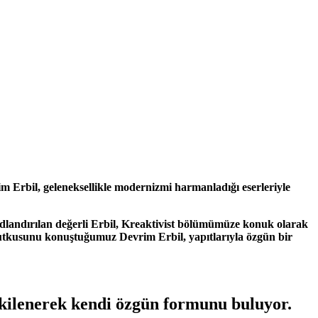
rim Erbil, geleneksellikle modernizmi harmanladığı eserleriyle
k adlandırılan değerli Erbil, Kreaktivist bölümümüze konuk olarak
a tutkusunu konuştuğumuz Devrim Erbil, yapıtlarıyla özgün bir
tkilenerek kendi özgün formunu buluyor.