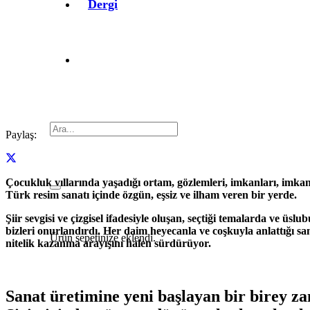
Dergi
Paylaş:
Çocukluk yıllarında yaşadığı ortam, gözlemleri, imkanları, imkans
Türk resim sanatı içinde özgün, eşsiz ve ilham veren bir yerde.
Şiir sevgisi ve çizgisel ifadesiyle oluşan, seçtiği temalarda ve 
bizleri onurlandırdı. Her daim heyecanla ve coşkuyla anlattığı s
Ürün
sepetinize eklendi.
nitelik kazanma arayışını halen sürdürüyor.
Sanat üretimine yeni başlayan bir birey z