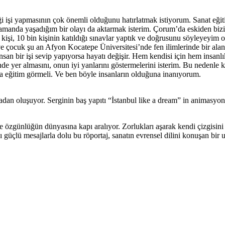
 işi yapmasının çok önemli olduğunu hatırlatmak istiyorum. Sanat eğitim
anda yaşadığım bir olayı da aktarmak isterim. Çorum’da eskiden bizimle 
 kişi, 10 bin kişinin katıldığı sınavlar yaptık ve doğrusunu söyleyeyim 
 ve çocuk şu an Afyon Kocatepe Üniversitesi’nde fen ilimlerinde bir a
san bir işi sevip yapıyorsa hayatı değişir. Hem kendisi için hem insanlı
de yer almasını, onun iyi yanlarını göstermelerini isterim. Bu nedenle
a eğitim görmeli. Ve ben böyle insanların olduğuna inanıyorum.
çadan oluşuyor. Serginin baş yapıtı “İstanbul like a dream” in animasy
e özgünlüğün dünyasına kapı aralıyor. Zorlukları aşarak kendi çizgisini 
ı güçlü mesajlarla dolu bu röportaj, sanatın evrensel dilini konuşan bir