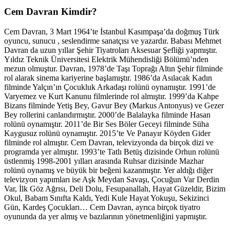
Cem Davran Kimdir?
Cem Davran, 3 Mart 1964’te İstanbul Kasımpaşa’da doğmuş Türk
oyuncu, sunucu , seslendirme sanatçısı ve yazardır. Babası Mehmet
Davran da uzun yıllar Şehir Tiyatroları Aksesuar Şefliği yapmıştır.
Yıldız Teknik Üniversitesi Elektrik Mühendisliği Bölümü’nden
mezun olmuştur. Davran, 1978’de Taşı Toprağı Altın Şehir filminde
rol alarak sinema kariyerine başlamıştır. 1986’da Asılacak Kadın
filminde Yalçın’ın Çocukluk Arkadaşı rolünü oynamıştır. 1991’de
Varyemez ve Kurt Kanunu filmlerinde rol almıştır. 1999’da Kahpe
Bizans filminde Yetiş Bey, Gavur Bey (Markus Antonyus) ve Gezer
Bey rollerini canlandırmıştır. 2000’de Balalayka filminde Hasan
rolünü oynamıştır. 2011’de Bir Ses Böler Geceyi filminde Süha
Kaygusuz rolünü oynamıştır. 2015’te Ve Panayır Köyden Gider
filminde rol almıştır. Cem Davran, televizyonda da birçok dizi ve
programda yer almıştır. 1993’te Tatlı Betüş dizisinde Orhun rolünü
üstlenmiş 1998-2001 yılları arasında Ruhsar dizisinde Mazhar
rolünü oynamış ve büyük bir beğeni kazanmıştır. Yer aldığı diğer
televizyon yapımları ise Aşk Meydan Savaşı, Çocuğun Var Derdin
Var, İlk Göz Ağrısı, Deli Dolu, Fesupanallah, Hayat Güzeldir, Bizim
Okul, Babam Sınıfta Kaldı, Yedi Kule Hayat Yokuşu, Sekizinci
Gün, Kardeş Çocukları… Cem Davran, ayrıca birçok tiyatro
oyununda da yer almış ve bazılarının yönetmenliğini yapmıştır.