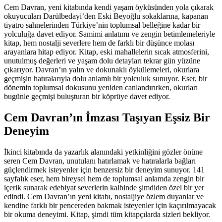
Cem Davran, yeni kitabında kendi yaşam öyküsünden yola çıkarak
okuyucuları Darülbedayi’den Eski Beyoğlu sokaklarına, kapanan
tiyatro sahnelerinden Türkiye’nin toplumsal belleğine kadar bir
yolculuğa davet ediyor. Samimi anlatımı ve zengin betimlemeleriyle
kitap, hem nostalji severlere hem de farklı bir düşünce molası
arayanlara hitap ediyor. Kitap, eski mahallelerin sıcak atmosferini,
unutulmuş değerleri ve yaşam dolu detayları tekrar gün yüzüne
çıkarıyor. Davran’ın yalın ve dokunaklı öykülemeleri, okurlara
geçmişin hatıralarıyla dolu anlamlı bir yolculuk sunuyor. Eser, bir
dönemin toplumsal dokusunu yeniden canlandırırken, okurları
bugünle geçmişi buluşturan bir köprüye davet ediyor.
Cem Davran’ın İmzası Taşıyan Eşsiz Bir
Deneyim
İkinci kitabında da yazarlık alanındaki yetkinliğini gözler önüne
seren Cem Davran, unutulanı hatırlamak ve hatıralarla bağları
güçlendirmek isteyenler için benzersiz bir deneyim sunuyor. 141
sayfalık eser, hem bireysel hem de toplumsal anlamda zengin bir
içerik sunarak edebiyat severlerin kalbinde şimdiden özel bir yer
edindi. Cem Davran’ın yeni kitabı, nostaljiye özlem duyanlar ve
kendine farklı bir pencereden bakmak isteyenler için kaçırılmayacak
bir okuma deneyimi. Kitap, şimdi tüm kitapçılarda sizleri bekliyor.