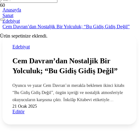
Anasayfa
Sanat
Edebiyat
Cem Davran’dan Nostaljik Bir Yolculuk; “Bu Gidiş Gidiş Değil”
Ürün
sepetinize eklendi.
Edebiyat
Cem Davran’dan Nostaljik Bir
Yolculuk; “Bu Gidiş Gidiş Değil”
Oyuncu ve yazar Cem Davran’ın merakla beklenen ikinci kitabı
“Bu Gidiş Gidiş Değil”, özgün içeriği ve nostaljik atmosferiyle
okuyucuların karşısına çıktı. İnkılâp Kitabevi etiketiyle…
21 Ocak 2025
Editör