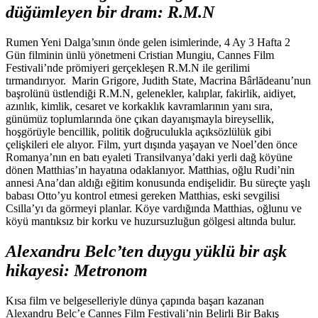
düğümleyen bir dram: R.M.N
Rumen Yeni Dalga’sının önde gelen isimlerinde, 4 Ay 3 Hafta 2
Gün filminin ünlü yönetmeni Cristian Mungiu, Cannes Film
Festivali’nde prömiyeri gerçekleşen R.M.N ile gerilimi
tırmandırıyor. Marin Grigore, Judith State, Macrina Bârlădeanu’nun
başrolünü üstlendiği R.M.N, gelenekler, kalıplar, fakirlik, aidiyet,
azınlık, kimlik, cesaret ve korkaklık kavramlarının yanı sıra,
günümüz toplumlarında öne çıkan dayanışmayla bireysellik,
hoşgörüyle bencillik, politik doğruculukla açıksözlülük gibi
çelişkileri ele alıyor. Film, yurt dışında yaşayan ve Noel’den önce
Romanya’nın en batı eyaleti Transilvanya’daki yerli dağ köyüne
dönen Matthias’ın hayatına odaklanıyor. Matthias, oğlu Rudi’nin
annesi Ana’dan aldığı eğitim konusunda endişelidir. Bu süreçte yaşlı
babası Otto’yu kontrol etmesi gereken Matthias, eski sevgilisi
Csilla’yı da görmeyi planlar. Köye vardığında Matthias, oğlunu ve
köyü mantıksız bir korku ve huzursuzluğun gölgesi altında bulur.
Alexandru Belc’ten duygu yüklü bir aşk
hikayesi: Metronom
Kısa film ve belgeselleriyle dünya çapında başarı kazanan
Alexandru Belc’e Cannes Film Festivali’nin Belirli Bir Bakış