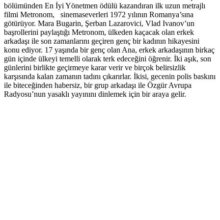
bölümünden En İyi Yönetmen ödülü kazandıran ilk uzun metrajlı
filmi Metronom, sinemaseverleri 1972 yılının Romanya’sına
götürüyor. Mara Bugarin, Şerban Lazarovici, Vlad Ivanov’un
başrollerini paylaştığı Metronom, ülkeden kaçacak olan erkek
arkadaşı ile son zamanlarını geçiren genç bir kadının hikayesini
konu ediyor. 17 yaşında bir genç olan Ana, erkek arkadaşının birkaç
gün içinde ülkeyi temelli olarak terk edeceğini öğrenir. İki aşık, son
günlerini birlikte geçirmeye karar verir ve birçok belirsizlik
karşısında kalan zamanın tadını çıkarırlar. İkisi, gecenin polis baskını
ile biteceğinden habersiz, bir grup arkadaşı ile Özgür Avrupa
Radyosu’nun yasaklı yayınını dinlemek için bir araya gelir.