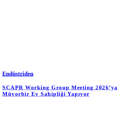
Endüstriden
SCAPR Working Group Meeting 2026’ya
Müyorbir Ev Sahipliği Yapıyor