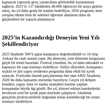
kapsayan yapısıyla genç yaratıcıların görünürlük kazanmasını
sağlıyor. 2025’te 137 fakülteden 48.000 öğrenciyi bir araya getiren
süreç, bu yıl daha geniş bir katılım hedefliyor. 2026 programı, hem
yarışma ritmini hem de sektörel öğrenme alanlarını daha da
güçlendiren bir yapıyla planlanıyor.
2025’in Kazandırdığı Deneyim Yeni Yılı
Şekillendiriyor
2025 finalinde 500’ü aşkın kampanya değerlendirildi ve 16 ekip
Ankara’da canlı sunum yaptı. Bu deneyim, yeni dönemin kurgusuna
güçlü bir temel hazırladı. Festival yönetimi, bu yıl daha interaktif ve
kapsayıcı bir yapı kurmayı hedefliyor. Atölye düzenleri, konuşmacı
seçkisi ve jüri yapısı yenilenen programla daha etkili bir içerik
sunacak. Festivalin önemli parçalarından biri olan ARD Akademi,
2026’da daha kapsamlı oturumlar hazırlıyor. Geçen yıl iletişim
trendleri, yapay zeka ve marka stratejileri üzerine yapılan
konuşmalar büyük ilgi gördü. Bu yıl, küresel reklam hareketlerini
inceleyen yeni bir içerik planı üzerinde çalışılıyor. Akademi,
gençlerin profesyonellerle doğrudan temas kurabileceği bir ortam
sunmayı sürdürüyor.