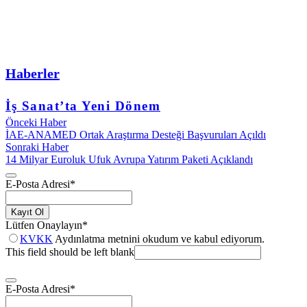
Haberler
İş Sanat’ta Yeni Dönem
Önceki Haber
İAE-ANAMED Ortak Araştırma Desteği Başvuruları Açıldı
Sonraki Haber
14 Milyar Euroluk Ufuk Avrupa Yatırım Paketi Açıklandı
E-Posta Adresi
*
Kayıt Ol
Lütfen Onaylayın
*
KVKK
Aydınlatma metnini okudum ve kabul ediyorum.
This field should be left blank
E-Posta Adresi
*