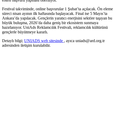
erken başvuru yapması öneriliyor.
Festival takviminde, online başvurular 1 Şubat’ta açılacak. Ön eleme
süreci nisan ayının ilk haftasında başlayacak. Final ise 5 Mayıs’ta
Ankara’da yapılacak. Gençlerin yaratıcı enerjisini sektöre taşıyan bu
büyük buluşma, 2026’da daha geniş bir ekosistem sunmaya
hazırlanıyor. UniAds Reklamcılık Festivali, reklamcılık kültürünü
gençlerle büyütmeye kararlı.
Detaylı bilgi;
UNIADS web sitesinde
, ayıca uniads@ard.org.tr
adresinden iletişim kurulabilir.