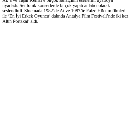
Ak’a ve Yaşar Kemal’e birçok sanatçının eserlerini tiyatroya
uyarladı. Senfonik konserlerde birçok yapıtı anlatıcı olarak
seslendirdi. Sinemada 1982’de At ve 1983’te Faize Hücum filmleri
ile ‘En İyi Erkek Oyuncu’ dalında Antalya Film Festivali’nde iki kez
Altın Portakal’ aldı.