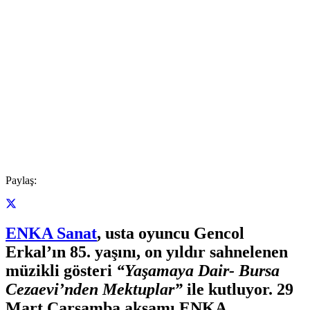
Paylaş:
ENKA Sanat
, usta oyuncu Gencol
Erkal’ın 85. yaşını, on yıldır sahnelenen
müzikli gösteri
“Yaşamaya Dair- Bursa
Cezaevi’nden Mektuplar”
ile kutluyor.
29
Mart Çarşamba akşamı ENKA