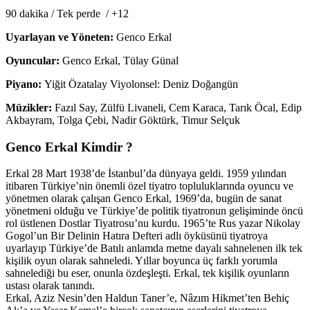
90 dakika / Tek perde / +12
Uyarlayan ve Yöneten:
Genco Erkal
Oyuncular:
Genco Erkal, Tülay Günal
Piyano:
Yiğit Özatalay Viyolonsel: Deniz Doğangün
Müzikler:
Fazıl Say, Zülfü Livaneli, Cem Karaca, Tarık Öcal, Edip
Akbayram, Tolga Çebi, Nadir Göktürk, Timur Selçuk
Genco Erkal Kimdir ?
Erkal 28 Mart 1938’de İstanbul’da dünyaya geldi. 1959 yılından
itibaren Türkiye’nin önemli özel tiyatro topluluklarında oyuncu ve
yönetmen olarak çalışan Genco Erkal, 1969’da, bugün de sanat
yönetmeni olduğu ve Türkiye’de politik tiyatronun gelişiminde öncü
rol üstlenen Dostlar Tiyatrosu’nu kurdu. 1965’te Rus yazar Nikolay
Gogol’un Bir Delinin Hatıra Defteri adlı öyküsünü tiyatroya
uyarlayıp Türkiye’de Batılı anlamda metne dayalı sahnelenen ilk tek
kişilik oyun olarak sahneledi. Yıllar boyunca üç farklı yorumla
sahnelediği bu eser, onunla özdeşleşti. Erkal, tek kişilik oyunların
ustası olarak tanındı.
Erkal, Aziz Nesin’den Haldun Taner’e, Nâzım Hikmet’ten Behiç