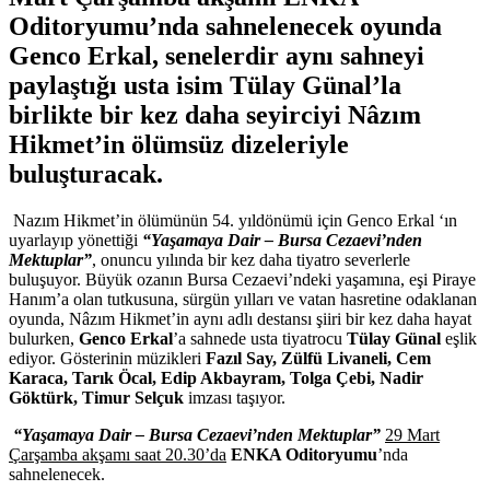
Oditoryumu’nda sahnelenecek oyunda
Genco Erkal, senelerdir aynı sahneyi
paylaştığı usta isim Tülay Günal’la
birlikte bir kez daha seyirciyi Nâzım
Hikmet’in ölümsüz dizeleriyle
buluşturacak.
Nazım Hikmet’in ölümünün 54. yıldönümü için Genco Erkal ‘ın
uyarlayıp yönettiği
“Yaşamaya Dair – Bursa Cezaevi’nden
Mektuplar”
,
onuncu yılında bir kez daha tiyatro severlerle
buluşuyor.
Büyük ozanın Bursa Cezaevi’ndeki yaşamına, eşi Piraye
Hanım’a olan tutkusuna, sürgün yılları ve vatan hasretine odaklanan
oyunda,
Nâzım Hikmet’in aynı adlı destansı şiiri bir kez daha hayat
bulurken,
Genco Erkal
’a sahnede usta tiyatrocu
Tülay Günal
eşlik
ediyor. Gösterinin müzikleri
Fazıl Say, Zülfü Livaneli, Cem
Karaca, Tarık Öcal, Edip Akbayram, Tolga Çebi, Nadir
Göktürk, Timur Selçuk
imzası taşıyor.
“Yaşamaya Dair – Bursa Cezaevi’nden Mektuplar”
29 Mart
Çarşamba akşamı saat 20.30’da
ENKA Oditoryumu
’nda
sahnelenecek.