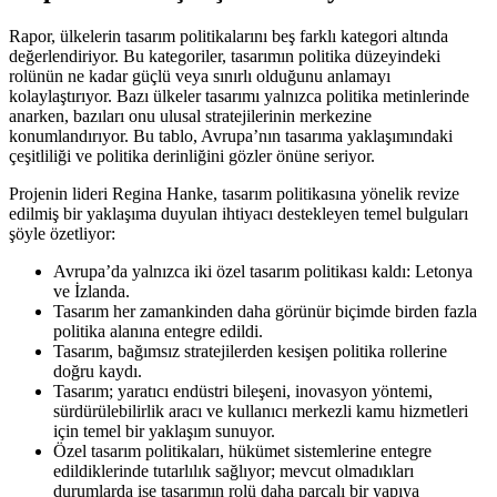
Rapor, ülkelerin tasarım politikalarını beş farklı kategori altında
değerlendiriyor. Bu kategoriler, tasarımın politika düzeyindeki
rolünün ne kadar güçlü veya sınırlı olduğunu anlamayı
kolaylaştırıyor. Bazı ülkeler tasarımı yalnızca politika metinlerinde
anarken, bazıları onu ulusal stratejilerinin merkezine
konumlandırıyor. Bu tablo, Avrupa’nın tasarıma yaklaşımındaki
çeşitliliği ve politika derinliğini gözler önüne seriyor.
Projenin lideri Regina Hanke, tasarım politikasına yönelik revize
edilmiş bir yaklaşıma duyulan ihtiyacı destekleyen temel bulguları
şöyle özetliyor:
Avrupa’da yalnızca iki özel tasarım politikası kaldı: Letonya
ve İzlanda.
Tasarım her zamankinden daha görünür biçimde birden fazla
politika alanına entegre edildi.
Tasarım, bağımsız stratejilerden kesişen politika rollerine
doğru kaydı.
Tasarım; yaratıcı endüstri bileşeni, inovasyon yöntemi,
sürdürülebilirlik aracı ve kullanıcı merkezli kamu hizmetleri
için temel bir yaklaşım sunuyor.
Özel tasarım politikaları, hükümet sistemlerine entegre
edildiklerinde tutarlılık sağlıyor; mevcut olmadıkları
durumlarda ise tasarımın rolü daha parçalı bir yapıya