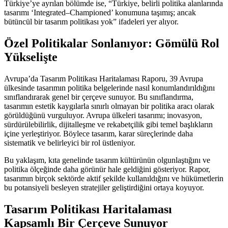
Türkiye’ye ayrılan bölümde ise, “Türkiye, belirli politika alanlarında
tasarımı ‘Integrated–Championed’ konumuna taşımış; ancak
bütüncül bir tasarım politikası yok” ifadeleri yer alıyor.
Özel Politikalar Sonlanıyor: Gömülü Rol
Yükselişte
Avrupa’da Tasarım Politikası Haritalaması Raporu, 39 Avrupa
ülkesinde tasarımın politika belgelerinde nasıl konumlandırıldığını
sınıflandırarak genel bir çerçeve sunuyor. Bu sınıflandırma,
tasarımın estetik kaygılarla sınırlı olmayan bir politika aracı olarak
görüldüğünü vurguluyor. Avrupa ülkeleri tasarımı; inovasyon,
sürdürülebilirlik, dijitalleşme ve rekabetçilik gibi temel başlıkların
içine yerleştiriyor. Böylece tasarım, karar süreçlerinde daha
sistematik ve belirleyici bir rol üstleniyor.
Bu yaklaşım, kıta genelinde tasarım kültürünün olgunlaştığını ve
politika ölçeğinde daha görünür hale geldiğini gösteriyor. Rapor,
tasarımın birçok sektörde aktif şekilde kullanıldığını ve hükümetlerin
bu potansiyeli besleyen stratejiler geliştirdiğini ortaya koyuyor.
Tasarım Politikası Haritalaması
Kapsamlı Bir Çerçeve Sunuyor