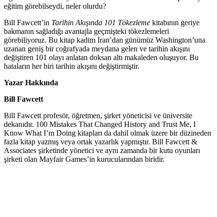
eğitim görebilseydi, neler olurdu?
Bill Fawcett’in
Tarihin Akışında 101 Tökezleme
kitabının geriye
bakmanın sağladığı avantajla geçmişteki tökezlemeleri
görebiliyoruz. Bu kitap kadim İran’dan günümüz Washington’una
uzanan geniş bir coğrafyada meydana gelen ve tarihin akışını
değiştiren 101 olayı anlatan doksan altı makaleden oluşuyor. Bu
hataların her biri tarihin akışını değiştirmiştir.
Yazar Hakkında
Bill Fawcett
Bill Fawcett profesör, öğretmen, şirket yöneticisi ve üniversite
dekanıdır. 100 Mistakes That Changed History and Trust Me, I
Know What I’m Doing kitapları da dahil olmak üzere bir düzineden
fazla kitap yazmış veya ortak yazarlık yapmıştır. Bill Fawcett &
Associates şirketinde yönetici ve aynı zamanda bir kutu oyunları
şirketi olan Mayfair Games’in kurucularından biridir.