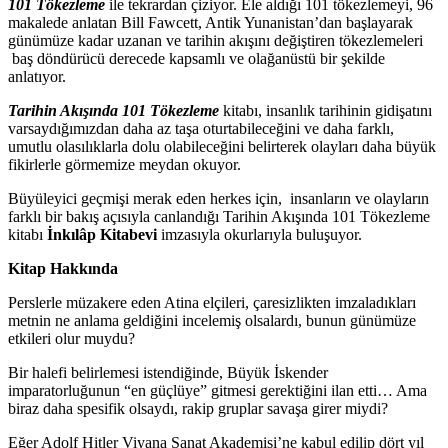
101 Tökezleme
ile tekrardan çiziyor. Ele aldığı
101 tökezlemeyi, 96
makalede anlatan Bill Fawcett, Antik Yunanistan’dan başlayarak
günümüze kadar uzanan ve tarihin akışını değiştiren tökezlemeleri
baş döndürücü derecede kapsamlı ve olağanüstü bir şekilde
anlatıyor.
Tarihin Akışında 101 Tökezleme
kitabı, insanlık tarihinin gidişatını
varsaydığımızdan daha az taşa oturtabileceğini ve daha farklı,
umutlu olasılıklarla dolu olabileceğini belirterek olayları daha büyük
fikirlerle görmemize meydan okuyor.
Büyüleyici geçmişi merak eden herkes için, insanların ve olayların
farklı bir bakış açısıyla canlandığı Tarihin Akışında 101 Tökezleme
kitabı
İnkılâp Kitabevi
imzasıyla okurlarıyla buluşuyor.
Kitap Hakkında
Perslerle müzakere eden Atina elçileri, çaresizlikten imzaladıkları
metnin ne anlama geldiğini incelemiş olsalardı, bunun günümüze
etkileri olur muydu?
Bir halefi belirlemesi istendiğinde, Büyük İskender
imparatorluğunun “en güçlüye” gitmesi gerektiğini ilan etti… Ama
biraz daha spesifik olsaydı, rakip gruplar savaşa girer miydi?
Eğer Adolf Hitler Viyana Sanat Akademisi’ne kabul edilip dört yıl