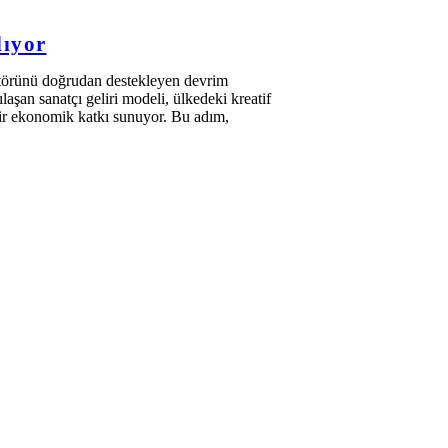
lıyor
ktörünü doğrudan destekleyen devrim
laşan sanatçı geliri modeli, ülkedeki kreatif
 bir ekonomik katkı sunuyor. Bu adım,