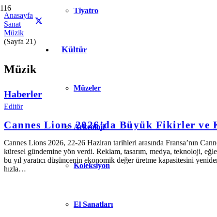
Tiyatro
Anasayfa
Sanat
Müzik
(Sayfa 21)
Kültür
Müzik
Müzeler
Haberler
Editör
Cannes Lions 2026’da Büyük Fikirler ve K
Arkeoloji
Cannes Lions 2026, 22-26 Haziran tarihleri arasında Fransa’nın Canne
küresel gündemine yön verdi. Reklam, tasarım, medya, teknoloji, eğle
bu yıl yaratıcı düşüncenin ekonomik değer üretme kapasitesini yeniden
Koleksiyon
hızla…
El Sanatları