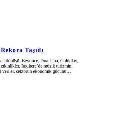
e Rekora Taşıdı
klenen dönüşü, Beyoncé, Dua Lipa, Coldplay,
tkinlikler, İngiltere’de müzik turizmini
smi veriler, sektörün ekonomik gücünü…