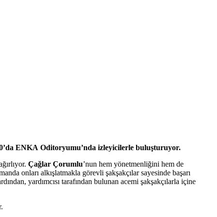
0.30’da ENKA
Oditoryumu’nda
izleyicilerle buluşturuyor.
 ağırlıyor.
Çağlar Çorumlu
’nun hem yönetmenliğini hem de
zamanda onları alkışlatmakla görevli şakşakçılar sayesinde başarı
ardından, yardımcısı tarafından bulunan acemi şakşakçılarla içine
.