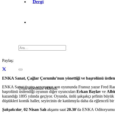
Dergi
Paylaş:
ENKA Sanat, Çağlar Çorumlu’nun yönettiği ve başrolünü üstlen
ENKA Sanat tiyatro sezonunun son oyununda Fransız yazar Fred Radi
Ürün
sepetinize eklendi.
başrolünü üstlendiği oyunun diğer oyuncuları
Erkan Baylav
ve
Albi
kazandığı 1895 yılında geçiyor. Oyunda, ünlü şakşakçı şefinin büyük b
düştükleri komik haller, seyircinin de katılımıyla daha da eğlenceli bir 
Şakşakcılar
,
02 Nisan
Salı
akşamı saat
20.30
’da ENKA Oditoryumu’nd