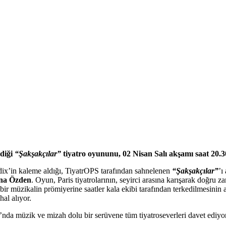
diği
“Şakşakçılar”
tiyatro oyununu, 02 Nisan Salı akşamı saat 2
x’in kaleme aldığı,
TiyatrOPS tarafından sahnelenen
“Şakşakçılar”
’ı
na Özden
. Oyun, Paris tiyatrolarının, seyirci arasına karışarak doğru 
ir müzikalin prömiyerine saatler kala ekibi tarafından terkedilmesinin 
hal alıyor.
a müzik ve mizah dolu bir serüvene tüm tiyatroseverleri davet ediyor