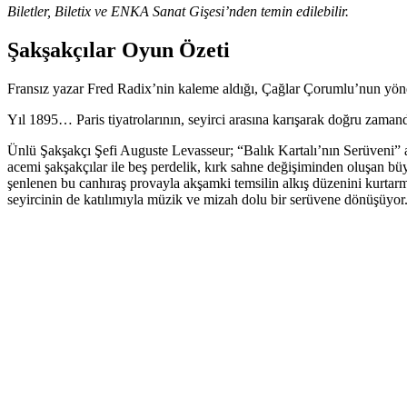
Biletler, Biletix ve ENKA Sanat Gişesi’nden temin edilebilir.
Şakşakçılar Oyun Özeti
Fransız yazar Fred Radix’nin kaleme aldığı, Çağlar Çorumlu’nun yönet
Yıl 1895… Paris t
iyatrolarının, seyirci arasına karışarak doğru zaman
Ünlü Şakşakçı Şefi Auguste Levasseur; “Balık Kartalı’nın Serüveni” ad
acemi şakşakçılar ile beş perdelik, kırk sahne değişiminden oluşan b
şenlenen bu canhıraş provayla akşamki temsilin alkış düzenini kurtarm
seyircinin de katılımıyla müzik ve mizah dolu bir serüvene dönüşüyor