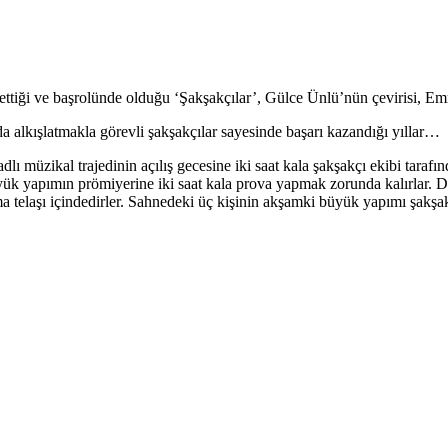
tiği ve başrolünde olduğu ‘Şakşakçılar’, Gülce Ünlü’nün çevirisi, Emr
da alkışlatmakla görevli şakşakçılar sayesinde başarı kazandığı yıllar…
lı müzikal trajedinin açılış gecesine iki saat kala şakşakçı ekibi tara
üyük yapımın prömiyerine iki saat kala prova yapmak zorunda kalırlar.
a telaşı içindedirler. Sahnedeki üç kişinin akşamki büyük yapımı şakşakç
.