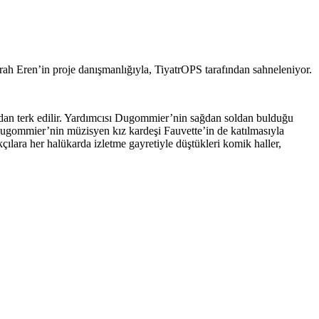
ah Eren’in proje danışmanlığıyla, TiyatrOPS tarafından sahneleniyor.
fından terk edilir. Yardımcısı Dugommier’nin sağdan soldan bulduğu
 Dugommier’nin müzisyen kız kardeşi Fauvette’in de katılmasıyla
ılara her halükarda izletme gayretiyle düştükleri komik haller,