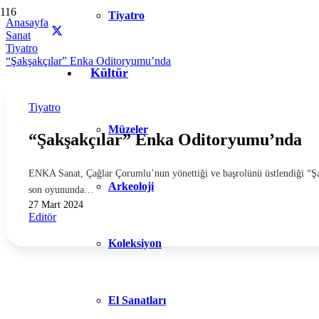
Tiyatro
Anasayfa
Sanat
Tiyatro
“Şakşakçılar” Enka Oditoryumu’nda
Kültür
Tiyatro
Müzeler
“Şakşakçılar” Enka Oditoryumu’nda
ENKA Sanat, Çağlar Çorumlu’nun yönettiği ve başrolünü üstlendiği “Ş
Arkeoloji
son oyununda…
27 Mart 2024
Editör
Koleksiyon
El Sanatları