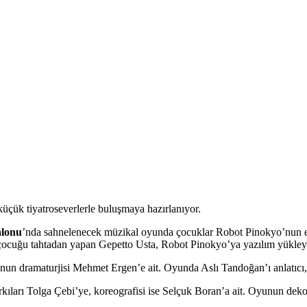
çük tiyatroseverlerle buluşmaya hazırlanıyor.
alonu
’nda sahnelenecek müzikal oyunda çocuklar Robot Pinokyo’nun eğ
cuğu tahtadan yapan Gepetto Usta, Robot Pinokyo’ya yazılım yükleyen 
un dramaturjisi Mehmet Ergen’e ait. Oyunda Aslı Tandoğan’ı anlatıcı, 
ıları Tolga Çebi’ye, koreografisi ise Selçuk Boran’a ait. Oyunun deko