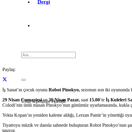
Dergi
Paylaş:
İş Sanat’ın çocuk oyunu
Robot Pinokyo,
sezonun son iki oyununda kü
29 Nisan Cumartesi
ve
30 Nisan Pazar,
saat
15.00
’te
İş Kuleleri S
Ürün
sepetinize eklendi.
Colodi’nin ünlü masalı Pinokyo’nun günümüz uyarlamasında, kukla ço
Yekta Kopan’ın yeniden kaleme aldığı, Lerzan Pamir’in yönettiği oyun
Tiyatroyu müzik ve dansla sahnede buluşturan Robot Pinokyo’nun şark
taşıyor.